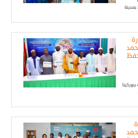
بجمهورية كوت ديفوار، يوم السبت 25 أبريل 2026 بمدينة
رة
حمد
حفظ
بوركينا
ة
حمد