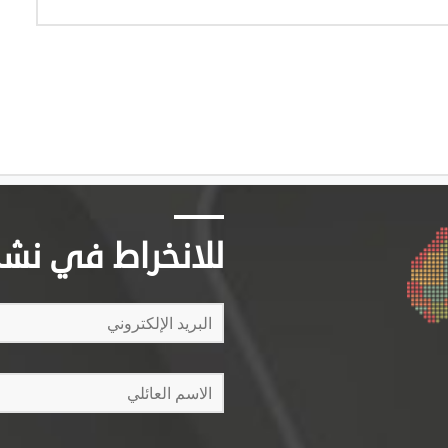
للانخراط في نشرتن