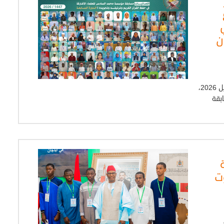
ن
شهدت القارة الإفريقية، ما بين 29 مارس و26 أبريل 2026،
بقة
ت