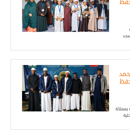
حفظ
لأحد 26 أبريل 2026، بمسجد
حمد
حفظ
 بمملكة
ات المحلية