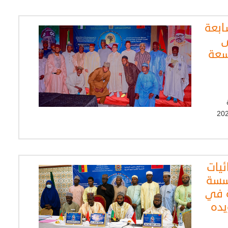
ابعة
ى
سعة
 الاتحادية، يوم السبت 18 أبريل 2026
ئيات
سسة
ة في
يده