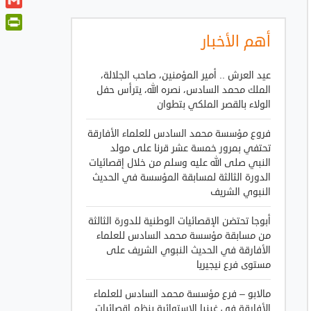
t
a
o
i
G
t
t
o
n
m
e
أهم الأخبار
P
s
k
k
a
r
A
r
e
i
p
i
عيد العرش .. أمير المؤمنين، صاحب الجلالة،
d
l
p
n
الملك محمد السادس، نصره الله، يترأس حفل
I
الولاء بالقصر الملكي بتطوان
t
n
F
فروع مؤسسة محمد السادس للعلماء الأفارقة
r
تحتفي بمرور خمسة عشر قرنا على مولد
i
النبي صلى الله عليه وسلم من خلال إقصائيات
e
الدورة الثالثة لمسابقة المؤسسة في الحديث
n
النبوي الشريف
d
أبوجا تحتضن الإقصائيات الوطنية للدورة الثالثة
l
من مسابقة مؤسسة محمد السادس للعلماء
y
الأفارقة في الحديث النبوي الشريف على
مستوى فرع نيجيريا
مالابو – فرع مؤسسة محمد السادس للعلماء
الأفارقة في غينيا الاستوائية ينظم إقصائيات