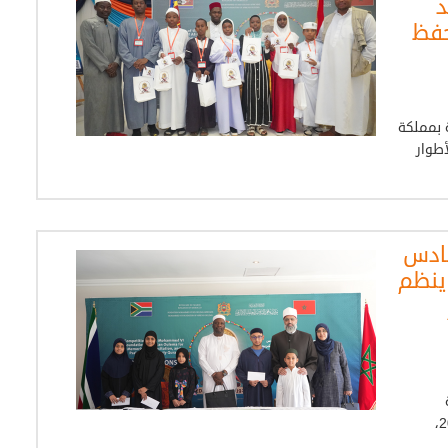
د
حفظ
 بمملكة
ني، الأطوار
سادس
 ينظم
بجمهورية جنوب إفريقيا، يوم السبت 18 أبريل 2026،