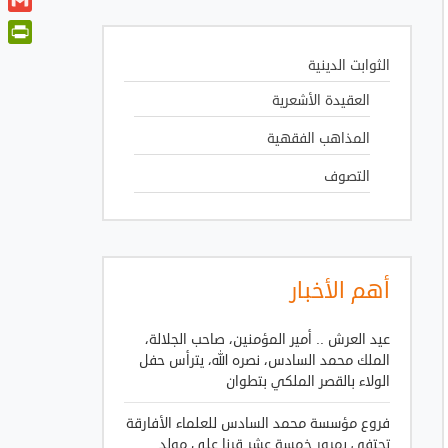
t
a
o
i
G
t
t
o
n
m
e
P
s
k
k
الثوابت الدينية
a
r
A
r
e
i
العقيدة الأشعرية
p
i
d
l
p
n
I
المذاهب الفقهية
t
n
F
التصوف
r
i
e
n
أهم الأخبار
d
l
عيد العرش .. أمير المؤمنين، صاحب الجلالة،
y
الملك محمد السادس، نصره الله، يترأس حفل
الولاء بالقصر الملكي بتطوان
فروع مؤسسة محمد السادس للعلماء الأفارقة
تحتفي بمرور خمسة عشر قرنا على مولد