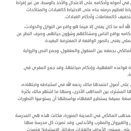
ي أصوله وأحكامه على الاعتدال والأخذ بالوسط، من غير إفراط
ياط لعظيم حرمته بناه على الاحتياط كالعبادات والمناكحات
تخفيف كالمعاملات وأحكام العبادات.
له أنه ما كان يفتي إلا فيما هو واقع من النوازل والحوادث،
أحكامه بواقع الناس ومشاكلهم وشؤون حياتهم، وصرف النظر عن
لي يعنى بالصور الواقعة لا المفترضة البعيدة.
مالكي بجمعه بين المنقول والمعقول، وجمع النص والرواية
ة قواعده الفقهية، وإحكام صياغتها، وقد جمع المقري في
.
على أصول اعتمدها مالك رحمه الله في استنباطه واجتهاده،
 المشترك بين المذاهب الأخرى، ومنها ما اشتهر مالك بكثرة
سعة عميقة يستطيع الفقهاء بواسطتها أن يستوعبوا التطورات
ذهب المالكي في المدينة المنورة، فكانت هذه هي المدرسة
ق والقيروان والمغرب والأندلس. وقد تميزت كل مدرسة منها
ى مستوى الأعراف والعادات وطرائق الاستنباط؛ فتميزت