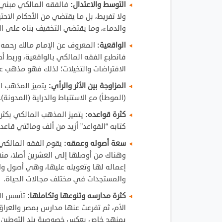
التوسط والاعتدال:
فالفقه المالكي مبني ف
ولا تفريط، بل ما يقتضي من الأحكام الاحت
والدماء، وما يقتضي التخفيف بناه على ال
الواقعية:
المعروف عن الإمام مالك رحمه ال
فانطبع الفقه المالكي بالواقعية، وربط 
الافتراضات والتخيلات؛ لذلك فهو مذهب عم
المزاوجة بين الأثر والرأي:
يتميز المذهب ال
(الموطأ) مع الاستنباط والدراية (المدونة).
كثرة قواعده:
يتميز المذهب المالكي بكثر
كتابه “القواعد” أزيد من ألف ومائتي قاعدة
سعة أصوله وعمقه:
يقوم الفقه المالكي 
وهناك من أوصلها إلى العشرين أصلا، منها
إعماله لها وتعويله عليها، وهي أصول وا
والمستجدات في مختلف مجالات الحياة.
كثرة مدارسه وتنوعها وتكاملها:
تأسس الم
الأم، ثم تفرعت عنها مدارس بمصر والعرا
بمنهج خاص يعكس خصوصية بلد التوطين عل