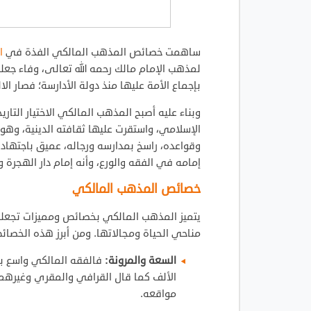
ساهمت خصائص المذهب المالكي الفذة في
ال
لمذهب الإمام مالك رحمه الله تعالى، وفاء جعله 
بإجماع الأمة عليها منذ دولة الأدارسة؛ فصار الالت
وبناء عليه أصبح المذهب المالكي الاختيار التار
الإسلامي، واستقرت عليها ثقافته الدينية، وهو
وقواعده، راسخ بمدارسه ورجاله، عميق باجتهاده 
إمامه في الفقه والورع، وأنه إمام دار الهجرة و
خصائص المذهب المالكي
يتميز المذهب المالكي بخصائص ومميزات تجعله
مناحي الحياة ومجالاتها. ومن أبرز هذه الخصائ
السعة والمرونة:
فالفقه المالكي واسع بأ
الألف كما قال القرافي والمقري وغيرهما
مواقعه.