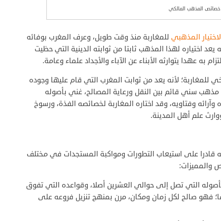
خصائص المذهب المالكي
اختيار المذهبي
للمغاربة منذ وقت طويل، وعرف المغرب بوفائه
يعد اختياره لهذا المذهب ثابتا من ثوابته الدينية التي حظيت
زام به عهدا يتوارثه الأبناء عن الآباء والأجداد علماء وعامة.
يخي للمغاربة؛ لأنه يعد من ثوابت المغرب التي قام عليها وجوده
 مذهب سني قائم بين النقل ورعاية المصالح، غني بأصوله
وآرائه وفتاويه، وقد اختاره المغاربة لخصائصه الفذة، ورسوخ
وارث علم أهل المدينة.
 قادرا على استيعاب التطورات ومواكبة المستجدات في مختلف
ص والمميزات:
صوله التي تصل إلى حوالي العشرين أصلا، وقواعده التي تفوق
؛ فهو صالح لكل زمان ومكان، مرن بمنهج تنزيل فروعه على