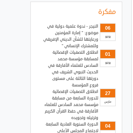
مفكرة
النيجر - ندوة علمية دولية في
06
موضوع: " إمارة المؤمنين
يونيو
ورعايتها للشأن الديني الإفريقي
وللمشترك الإنساني "
انطلاق التصفيات الإقصائية
01
لمسابقة مؤسسة محمد
يونيو
السادس للعلماء الأفارقة في
الحديث النبوي الشريف في
دورتها الثالثة على مستوى
فروع المؤسسة
انطلاق التصفيات الإقصائية
27
للدورة السابعة من مسابقة
مارس
مؤسسة محمد السادس للعلماء
الأفارقة في حفظ القرآن الكريم
وترتيله وتجويده
الدورة السنوية العادية السابعة
04
لاجتماع المجلس الأعلى