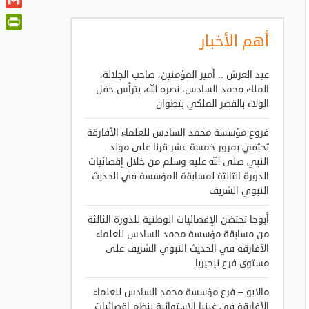
t
a
o
i
G
t
t
o
n
m
e
أهم الأخبار
P
s
k
k
a
r
A
r
e
i
p
i
عيد العرش .. أمير المؤمنين، صاحب الجلالة،
d
l
p
n
الملك محمد السادس، نصره الله، يترأس حفل
I
الولاء بالقصر الملكي بتطوان
t
n
F
فروع مؤسسة محمد السادس للعلماء الأفارقة
r
تحتفي بمرور خمسة عشر قرنا على مولد
i
النبي صلى الله عليه وسلم من خلال إقصائيات
e
الدورة الثالثة لمسابقة المؤسسة في الحديث
n
النبوي الشريف
d
أبوجا تحتضن الإقصائيات الوطنية للدورة الثالثة
l
من مسابقة مؤسسة محمد السادس للعلماء
y
الأفارقة في الحديث النبوي الشريف على
مستوى فرع نيجيريا
مالابو – فرع مؤسسة محمد السادس للعلماء
الأفارقة في غينيا الاستوائية ينظم إقصائيات