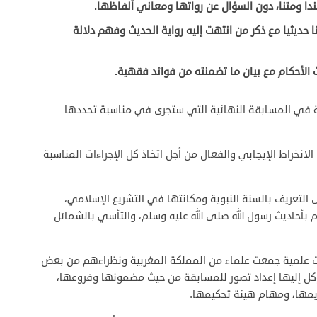
ندا ومتنا، دون السؤال عن رواتها ومعاني ألفاظها.
 حديثيا مع ذكر من انتهت إليه رواية الحديث وفهم دلالة
 الأحكام مع بيان ما تضمنته من فوائد فقهية.
ة في المسابقة النهائية التي ستجرى في مناسبة تحددها
انخراط الإيجابي والفعال من أجل اتخاذ كل الإجراءات المناسبة
تعريف بالسنة النبوية ومكانتها في التشريع الإسلامي،
 بأحاديث رسول الله صلى الله عليه وسلم، والتأسي بالشمائل
عات علمية جمعت علماء من المملكة المغربية ونظراءهم من بعض
أوكل إليها إعداد تصور للمسابقة من حيث مضمونها وفروعها،
مها، ومهام هيئة تحكيمها.