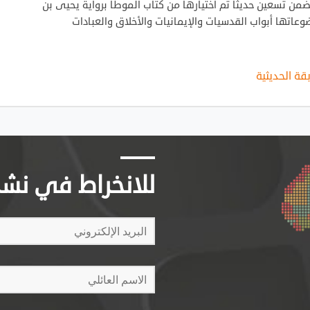
من تسعين حديثا تم اختيارها من كتاب الموطأ برواية يحيى بن
تها أبواب القدسيات والإيمانيات والأخلاق والعبادات
قة الحديثية
للانخراط في نشرتن