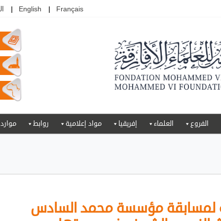
Français
English
ال
الفروع
العلماء
إفريقيا
مواد إعلامية
روابط
موارد
ية لمسابقة مؤسسة محمد السادس