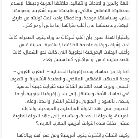
اللغة والدين والعادات والتقاليد، فلغتها العربية ودينها الإسلام
ومذهبها الفقهي مالكي، وعقيدتها سنية أشعرية، وتصوفها
سني، وسياستها موحدة، وحاكمها واحد، تمت توليته عن طريق
البيعة. وعاصمتها في أغلب فتراتها إما فاس أو مراكش.
واعتبارا لهذا، سنرى بأن أغلب تحركات ما وراء جنوب الصحراء، كانت
تحت إشراف ورقابة عاصمة الخلافة الإسلامية –مدينة فاس–
وأغلب الرحلات الإفريقية الجنوبية التي كانت نحو الشمال، كانت
تقصد مدينة فاس أو مراكش- كما سنبين بعد-.
كما زاد من تماسك وحدة إفريقيا الشمالية – المغرب العربي –
وحدة المذهب الفقهي المالكي، والعقيدة الأشعرية، والتصوف
السني. وبرزت هذه العناصر الثلاثة فيه كثوابت دينية أساسية
في تماسك الأمة، وستنتقل إلى بلدان إفريقيا الجنوبية، أو ما
يسمى بالسودان الجنوبي، وتنتشر انتشارا واسعا، وعلى
الخصوص في عهد الدولة المرابطية، والموحدية، والدولة
المرينية، والدولة السعدية، وستستمر إلى عهد الدولة العلوية.
فمتى دخلت هذه الثوابت أفريقيا المغرب العربي؟
وكيف انتقلت وانتشرت جنوب أفريقيا؟ ومن هم أهم رجالاتها