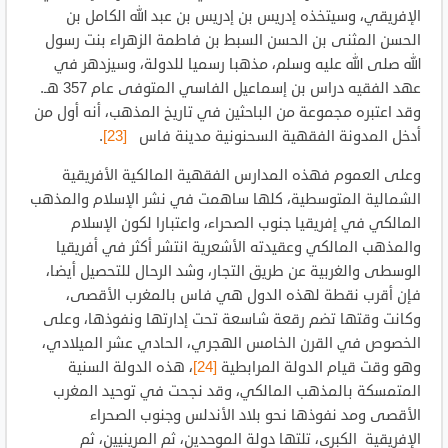
الإفريقي، وسيتخذه إدريس بن إدريس بن عبد الله الكامل بن
الحسن المثنى بن الحسن السبط بن فاطمة الزهراء بنت رسول
الله صلى الله عليه وسلم، مذهبا رسميا للدولة، وسيزدهر في
عهد الفقيه دراس بن إسماعيل الفاسي المتوفى عام 357 هـ.
وقد اعتبره مجموعة من الباحثين في تاريخ المذهب، أنه أول من
أدخل المدونة الفقهية السحنونية مدينة فاس
[23]
.
وعلى العموم فهذه المدارس الفقهية المالكية الأفريقية
الشمالية المتوسطية، كلها ساهمت في نشر الإسلام والمذهب
المالكي في إفريقيا جنوب الصحراء، واعتبارا لكون الإسلام
والمذهب المالكي وعقيدته الأشعرية انتشر أكثر في أفريقيا
الوسطى والغربية عن طريق التجار، وشد الرحال للتحصيل أيضا،
فإن أقرب نقطة لهذه الدول هي فاس بالمغرب الأقصى،
وكانت وقتها تضم رقعة شاسعة تحت إدارتها ونفوذها، وعلى
الخصوص في القرن الخامس الهجري، الحادي عشر الميلادي،
وهو وقت قيام الدولة المرابطية
[24]
، هذه الدولة السنية
المتمسكة بالمذهب المالكي، وقد نجحت في توحيد المغرب
الأقصى ومد نفوذها نحو بلاد الأندلس وجنوب الصحراء
الإفريقية الكبرى، تلتها دولة الموحدين، ثم المرينيين، ثم