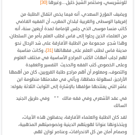
للونشريسي، ومختصر الشيخ خليل…وغيرها
[30]
ويضيف المؤرخ السعدي، أنه فيما يخص انتقال الطلبة من
إفريقيا الوسطى والغربية لبلدان المغرب، أن الفقيه القاضي
كاتب منسا موسى الذي جلس للإمامة لمدة أربعين سنة، أنه
من العلماء الذين رحلوا إلى فاس لطلب العلم بأمر من السلطان،
وهذا شجع مجموعة من الطلبة الأفارقة على شد الرحال نحو
مدينة فاس لطلب العلم على فقهائها
[31]
، وكانت مناسبة
لهم لجلب أمهات الكتب المراجع الأساسية في مختلف العلوم
وعلى الخصوص كتب الفقه والحديث التفسير والعقيدة
والتصوف، ومعلوم أن أهم مراجع طلبة القرويين، كان من أهمها
الأراجيز، لسهولة حفظها، ويأتي في مقدمتها منظومة ابن
عاشر التي يفتتحها مؤلفها بالإشارة إلى الثوابت الثلاثة بقوله:
في عقد الأشعري وفي فقه مالك ” ” وفي طريق الجنيد
السالك
لقد كان الطلبة والعلماء الأفارقة، يحفظون هذه الأبيات،
ويتخذونها عنوانا لهويتهم الدينية وخصوصيتهم المذهبية،
وصمام أمان من كل الانحرافات، وعناصر توازن لهم.