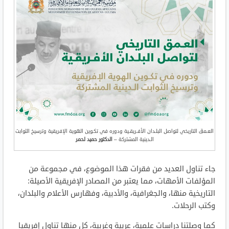
العـمق التاريخي لتواصل البلـدان الأفـريقـية ودوره في تكـوين الهوية الإفريقية وترسيخ الثوابت
الـدينية المشتركة –
الدكتور حميد لحمر
جاء تناول العديد من فقرات هذا الموضوع، في مجموعة من
المؤلفات الأمهات، مما يعتبر من المصادر الإفريقية الأصيلة:
التاريخية منها، والجغرافية، والأدبية، وفهارس الأعلام والبلدان،
وكتب الرحلات.
كما وصلتنا دراسات علمية، عربية وغربية، كل منها تناول إفريقيا