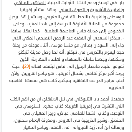
بارز في ترسيخ ودعم انتشار الثوابت الدينية:
المذهب المالكي
و
العقيدة الأشعرية
و
التصوف السني
، وبهذا ستتأثر إفريقيا
الوسطى والغربية بالنمط الثقافي المغربي، وسيتعزز هذا برحيل
مجموعة من الطلبة الأفارقة للدراسة إلى بلاد المغرب، وعلى
الخصوص إلى مدينة فاس العاصمة العلمية – كما نبهنا سابقا
-، فيذكر السعدي أن الفقيه عبد الرحمن التميمي المكي الذي
جاء إلى السودان بمالي مع منسا موسى أثناء عودته من رحلة
حجه ليقوم بالتدريس في تنبكتو، أنه لما وصل مدينة تنبكتو
وسكنها، وجدها حافلة بالفقهاء والعلماء المغاربة، الذين
تفوقوا عليه، فاضطر الرحيل إلى فاس ليتفقه هناك
[29]
، حيث
يوجد أكبر مركز ثقافي بشمال أفريقيا، هو جامع القرويين، ولأن
أغلب مراجع الدراسة الفقهية بتنبكتو، كانت هي نفسها الفاسية
المغربية .
فيفيدنا أحمد بابا التنبوكتي في نيل الابتهاج، أن من أهم الكتب
التي انتشرت في إفريقيا الغربية: كتاب صغرى السنوسي في
التوحيد، وكتاب الشفا للقاضي عياض، ورجز المغيلي في
المنطق، وشرح الخزرجية في العروض، ومدونة الإمام سحنون،
ورسالة ابن أبي زيد القيرواني في الفقه، وجامع المعيار