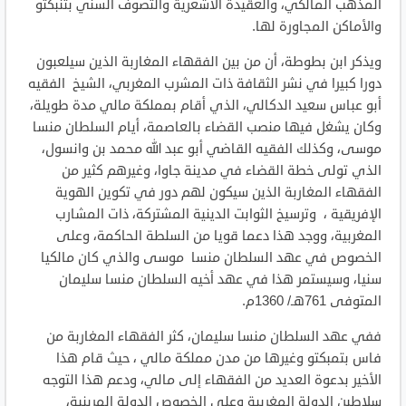
المذهب المالكي، والعقيدة الأشعرية والتصوف السني بتنبكتو
والأماكن المجاورة لها.
ويذكر ابن بطوطة، أن من بين الفقهاء المغاربة الذين سيلعبون
دورا كبيرا في نشر الثقافة ذات المشرب المغربي، الشيخ الفقيه
أبو عباس سعيد الدكالي، الذي أقام بمملكة مالي مدة طويلة،
وكان يشغل فيها منصب القضاء بالعاصمة، أيام السلطان منسا
موسى، وكذلك الفقيه القاضي أبو عبد الله محمد بن وانسول،
الذي تولى خطة القضاء في مدينة جاوا، وغيرهم كثير من
الفقهاء المغاربة الذين سيكون لهم دور في تكوين الهوية
الإفريقية ، وترسيخ الثوابت الدينية المشتركة، ذات المشارب
المغربية، ووجد هذا دعما قويا من السلطة الحاكمة، وعلى
الخصوص في عهد السلطان منسا موسى والذي كان مالكيا
سنيا، وسيستمر هذا في عهد أخيه السلطان منسا سليمان
المتوفى 761هـ/ 1360م.
ففي عهد السلطان منسا سليمان، كثر الفقهاء المغاربة من
فاس بتمبكتو وغيرها من مدن مملكة مالي ، حيث قام هذا
الأخير بدعوة العديد من الفقهاء إلى مالي، ودعم هذا التوجه
سلاطين الدولة المغربية وعلى الخصوص الدولة المرينية،