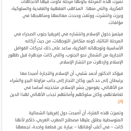
تميزت هذه المرحلة بكونها مرحلة تكونت فيها الاتجاهات
الفكرية، والتي منها: المذاهب الفقهية والعقدية والسلوكية،
وبرزت وانتشرت، ووثقت وحددت معالمها ومناهجها في
مؤلفات.
فيتميز دخول الإسلام وانتشاره في إفريقيا جنوب الصحراء في
المرحلة الثالثة، كونه متكامل التوجهات، من حيث أركانه
الأساسية وتوجهاته الفكرية، ساعد على ذلك تحركات القوافل
التجارية من الشمال نحو الجنوب، والتي كانت مزدهرة قبل ظهور
الإسلام وازدهرت مع انتشار الإسلام.
فيؤكد الدكتور أحمد شلبي، أن الإسلام والتجارة أصبحا معا
يرتبطان إلى حد كبير، وكان التجار إلى جانب مزاولة البيع والشراء
مع الأهالي، يقومون بنشر الإسلام، متخذينه أساسا في
تعاملاتهم، وكان سلوكهم وأمانتهم تجذب الأهالي لهذا الدين
.
[4]
وتميزت هذه الفترة، أن أصبحت دول إفريقيا الشمالية
المتوسطية يطلق عليها مصطلح المغرب العربي، ذلكم لأنها
كانت – في أغلب أوقاتها – عبارة عن قطعة واحدة، تجمعها