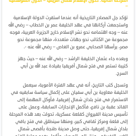
المرحلة الثانية: دخول الإسلام شمال أفريقيا – الدول المتوسطية
–
تؤكد جل المصادر التاريخية أنه عندما استقرت الدولة الإسلامية
واستجمعت أركانها في عهد الخليفة عمر بن الخطاب – رضي الله
عنه – وجه اهتمامه نحو نشر الإسلام خارج الجزيرة العربية، فوجه
مجموعة من الكتائب نحو جهات متعددة، منها مجموعة نحو
مصر، يرأسها الصحابي عمرو بن العاص – رضي الله عنه -.
وبعده جاء عثمان الخليفة الراشد – رضي الله عنه – حيث جهز
كتيبة تستمر في فتح شمال أفريقيا بقيادة عبد الله بن أبي
السرح.
وتسجل كتب التاريخ، أنه في عهد الفترة الأموية، سيعمل
الخليفة معاوية بن أبي سفيان على إكمال سياسة سابقيه في
الاستمرار في فتح بلدان شمال إفريقيا، فأوكل المهمة إلى
القائد عقبة بن نافع، فأكمل الإنجازات السابقة، وعمل على
تأسيس مدينة القيروان كقلعة عسكرية، تحولت بعد هذه المرحلة
إلى قلعة ومركز ثقافي كبير، ومنها سينطلق في فتح باقي
بلدان شمال إفريقيا، حتى وصل مدينة طنجة بأقصى شمال