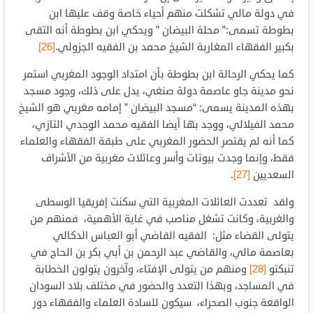
في دولة مالي تشكلت منهم أحياء خاصة وقف عليها ابن
بطوطة تسمى:” محلة البيضان ” ويحكي ابن بطوطة أنه التقى
بكبير الفقهاء المغاربة الشيخ محمد بن الفقيه الجزولي.
[26]
كما يحكي الرحالة ابن بطوطة بأن امتداد الوجود المغربي استمر
نحو مدينة جاو عاصمة دولة صنغي، يدل على ذلك، وجود مسجد
بهذه المدينة يسمى: “مسجد البيضان ” إمامه مغربي هو الشيخ
محمد الفيلالي، ووجد بها أيضا الفقيه محمد الوجدي التازي،
كما أنه لم يقتصر الحضور المغربي على طبقة الفقهاء والعلماء
فقط، وإنما وجدت بيوتات وأسر وعائلات مغربية من الأشراف
السعديين
[27]
.
ولقد تعددت العائلات المغربية التي سكنت إفريقيا الوسطى
والغربية، وكانت تشغل مناصب في غاية الأهمية، فمنهم من
يتولى القضاء مثل: الفقيه القاضي أبو العباس الدكالي
بعاصمة مالي، والقاضي عبد الرحمن بن أبي بكر بن الحاج في
تنبكتو
[28]
ومنهم من يتولى الإفتاء، وآخرون يتولون الخطابة
في المساجد، وبهذا التعدد والحضور في مختلف بلاد السودان
الواقعة جنوب الصحراء، سيكون للسادة العلماء والفقهاء دور