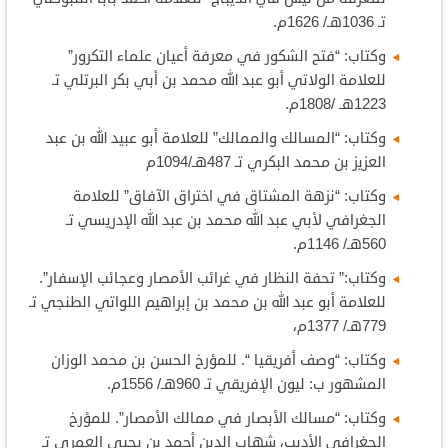
تـ 1036هـ/ 1626م.
وكتاب: “فتح الشكور في معرفة أعيان علماء التكرور”
للعلامة الولاتي أبو عبد الله محمد بن أبي بكر البرتلي تـ
1223هـ /1808م.
وكتاب: “المسالك والممالك” للعلامة أبو عبيد الله بن عبد
العزيز بن محمد البكري تـ 487هـ/1094م
وكتاب: “نزهة المشتاق في اختراق الآفاق” للعلامة
الجغرافي لأبي عبد الله محمد بن عبد الله الإدريسي تـ
560هـ/ 1146م.
وكتاب:” تحفة النظار في غرائب الأمصار وعجائب الإسفار”.
للعلامة أبو عبد الله بن محمد بن إبراهيم اللواتي الطنجي تـ
779هـ/ 1377م،
وكتاب: “وصف أفريقيا “. للمؤرخ الحسن بن محمد الوزان
المشهور ب: ليون الإفريقي تـ 960هـ/ 1556م.
وكتاب: “مسالك الأبصار في ممالك الأمصار”. للمؤرخ
الجغرافي الأديب، شهاب الدين أحمد بن يحيى العمري تـ