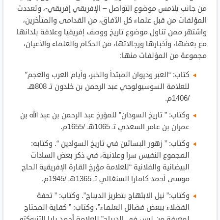
من جانب يلامس موضوع التواصل – الإفريقي إفريقي-، وتعددت
المؤلفات من قبل علماء كل الآفاق، من القدامى والمتأخرين،
واشتهر ممن تناول موضوع تاريخ ووصف إفريقيا وعلاقة بلدانها
مع بعضها، وأخبارها ورجالاتها، من الحكام والعلماء والأعيان،
مجموعة من المؤلفات منها:
كتاب: “العبر وديوان المبتدأ والخبر، وأيام العرب والعجم”
للعلامة السوسيولوجي عبد الرحمن بن خلدون تـ 808هـ
/1406م.
وكتاب: ” تاريخ السودان” للمؤرخ عبد الرحمن بن عبد الله بن
عمران بن عامر السعدي تـ 1065هـ /1655م.
وكتاب: ” زهور البساتين في تاريخ السوادين “. وكتابه:
المجموع النفيس سرا وعلانية، في ذكر بعض السادات
البيضانية والفلانية “للعلامة مؤرخ القارة الإفريقية الحاج
موسى أحمد كامارا السنغالي تـ 1365هـ /1945م.
وكتاب:” نيل الابتهاج بتطريز الديباج”. وكتاب: ” تحفة
الفضلاء ببعض فضائل العلماء”، وكتاب: ” كفاية المحتاج
لمعرفة من ليس في الديباج” للعلامة أحمد بابا التنبوكتي