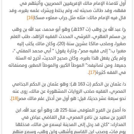
أول تلامذة الإمام مالك الإفريقيين المصريين، وأثبتهم في
فقهه، وقد طالت صحبته له، ولم يخلط ويشرك علمه بغيره، وقد
قال فيه الإمام مالك: مثله مثل جراب مملوء مسكا
[16]
ج/ عبد الله بن وهب (ت 197هـ) وهو أبو محمد، عبد الله بن وهب
بن مسلم الفهري، القرشي، المحدث الفقيه الزاهد، طلب العلم
صغيرا، وصاحب مالكا عشرين سنة (20)، وكان مالك يكتب إليه
معبرا ب:” إلى فقيه مصر”، وتارة يقول: ” أبي محمد المفتي “،
ولم يكن يفعل هذا بغيره. وكان صحيح الحديث، أخرج له الستة
جميعا. ومن تصانيفه:” الموطأ الكبير، والموطأ الصغير، ومصنفاته
في الفقه كثيرة
[17]
.
د/ عثمان بن الحكم (ت 163 هـ): وهو عثمان بن الحكم الجذامي
المصري، الفقيه صاحب الروايات المشهورة عن مالك، روى عنه
نحو سبعة عشر حديثا، قيل: هو أول من أدخل علم مالك مصر
[18]
.
ه/ أصبغ بن الفرج المتوفى سنة 225 هـ: وهو أبو عبد الله، ابن
الفرج بن سعيد بن نافع المصري، قال القاضي عياض في
المدارك: “كان قد رحل إلى المدينة ليسمع من مالك، فدخلها
يوم مات، وصحب ابن القاسم وأشهب وابن وهب، وسمع منهم