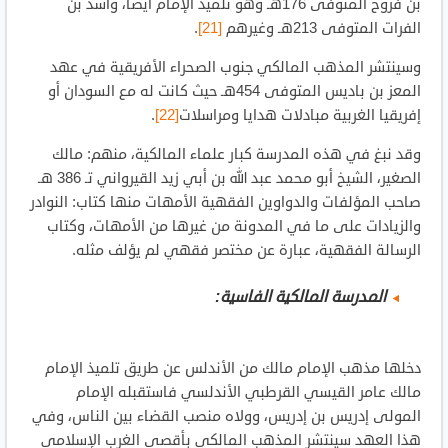
بن فروخ المتوفى 176هـ وهو تلميذ الإمام أيضا، وأسد بن
الفرات المتوفى 213هـ وغيرهم
[21]
.
وسينتشر المذهب المالكي جنوب الصحراء الأفريقية في عهد
المعز بن باديس المتوفى 454هـ حيث كانت له مع السودان أو
إفريقيا الغربية مبادلات هدايا ومراسلات
[22]
.
وقد نبغ في هذه المدرسة كبار علماء المالكية، منهم: مالك
الصغير، الشيخ أبو محمد عبد الله بن أبي زيد القيرواني تـ 386 هـ
صاحب المؤلفات والدواوين الفقهية الأمهات منها كتاب: النوادر
والزيادات على ما في المدونة من غيرها من الأمهات، وكتاب
الرسالة الفقهية، عبارة عن مختصر فقهي لم يؤلف مثله.
المدرسة المالكية الفاسية:
دخلها مذهب الإمام مالك من الأندلس عن طريق تلميذ الإمام
مالك عامر القيسي القرطبي الأندلسي فاستقبله الإمام
المولى إدريس بن إدريس، وولاه منصب القضاء بين الناس، وفي
هذا العهد سينتشر المذهب المالكي بأقصى الغرب الإسلامي