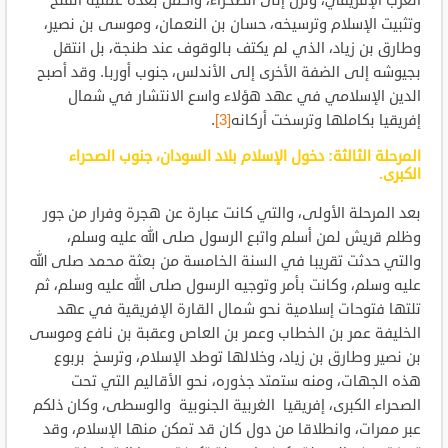
الغرب الإفريقي، ونزل إلى الصحراء، وأكمل بعده عملية الفتح
وتثبيت الإسلام وترسيخه، حسان بن النعمان، وموسى بن نصير،
وطارق بن زياد، الذي لم يكتف بالوقوف عند طنجة، بل انتقل
بجيوشه إلى الضفة الأخرى إلى الأندلس، جنوب أوربا. وقد أصبح
الدين الإسلامي في عهد هؤلاء واسع الانتشار في شمال
إفريقيا بكاملها وترسخت أركانه
[3]
.
المرحلة الثالثة: دخول الإسلام بلاد السودان، جنوب الصحراء
الكبرى.
بعد المرحلة الأولى، والتي كانت عبارة عن هجرة وفرار من جور
وظلم قريش لمن أسلم واتبع الرسول صلى الله عليه وسلم،
والتي حدثت تقريبا في السنة الخامسة من بعثة محمد صلى الله
عليه وسلم، وكانت بأمر وتوجيه الرسول صلى الله عليه وسلم، ثم
تلتها فتوحات إسلامية نحو شمال القارة الإفريقية في عهد
الخليفة عمر بن الخطاب وعمر بن العاص وعقبة بن نافع وموسى
بن نصير وطارق بن زياد، وخلالها توطد الإسلام، وترسخ بربوع
هذه الجهات، ومنه ستمتد جذوره، نحو الأقاليم التي تحت
الصحراء الكبرى، إفريقيا الغربية الجنوبية والوسطى، وكان ذلكم
عبر ممرات، وانطلاقا من دول كان قد تمكن منها الإسلام، وقد