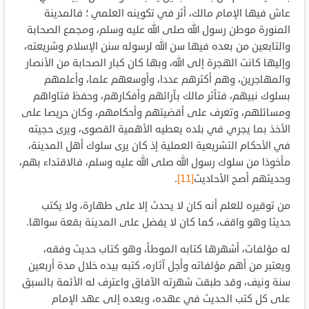
عاش فيها الإمام مالك، أثر في تكوينه العلمي ؛ فالمدينة
المنورة موطن رسول الله صلى الله عليه وسلم، ومجمع الصحابة
والتابعين من بعده فيها سن الله لرسوله سنن الإسلام وشريعته،
وإليها كانت الهجرة إلى الله، وبها كان كبار الصحابة من الأنصار
والمهاجرين، وهم أكثرهم عددا، وأوسعهم علما، وأعلمهم
بسلوك نبيهم، فتأثر مالك بآرائهم وأفكارهم، وحفظ فتاواهم
ومسائلهم، وتعرف على أقضيتهم وأحكامهم، وكان حريصا على
الأخذ بما يجري في بلده يعطيه الأهمية القصوى، ويرى حجيته
في الأحكام التشريعية العملية إذ كان يرى سلوك أهل المدينة،
مأخوذا من سلوك رسول الله صلى الله عليه وسلم، فالاقتداء بهم،
وحديثهم أصح الأحاديث
[11]
.
من توقيره للعلم أنه كان لا يحدث إلا على طهارة، ولا يكتب
حديثا وهو واقف، كما كان لا يفضل على المدينة بقعة سواها.
له مؤلفات، أشهرها كتابه الموطأ، وهو كتاب حديث وفقه،
ويعتبر من أهم مؤلفاته وأجل آثاره، كتبه بيده خلال مدة أربعين
سنة ونيف، وقد طبقت شهرته الآفاق واعترف له الأئمة بالسبق
على كل كتب الحديث في عهده، وبعده إلى عهد الإمام