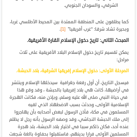
الشرقي، والسودان الجنوبي.
كما يطلقون على المنطقة الممتدة بين المحيط الأطلسي غربا،
وبحيرة تشاد شرقا: “غرب أفريقيا”
[1]
.
المبحث الثاني: تاريخ دخول الإسلام القارة الأفريقية.
يمكن تقسيم تاريخ دخول الإسلام البلاد الأفريقية على ثلاث
مراحل:
المرحلة الأولى: دخول الإسلام إفريقيا الشرقية، بلاد الحبشة.
فيسجل التاريخ، أن أول رقعة جغرافية سيدخلها الإسلام وينتشر
في أراضيها، كانت هي بلاد إفريقيا بالحبشة ، وقد وقع هذا
في حياة النبي صلى الله عليه وسلم، وبإذن منه، فكانت الهجرة
الإسلامية الأولى، وحدثت بسبب الاضطهاد الذي لقيه
المسلمون في مكة، فأذن الرسول لبعض أصحابه بأن يهاجروا
إلى ملك الحبشة النجاشي، وقد وصفه الرسول بأنه رجل لا يظلم
عنده أحد، فكان ذلكم سببا في اختيار بلاد الحبشة، بلد هجرة
المسلمين الأولى فرارا بدينهم، فاستقبلوا بحفاوة بالغة شجعت