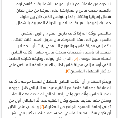
نسجوه من علاقات مع بلدان إفريقيا الشمالية، و كلهم نوه
بأهمية مدينة فاس وامتيازاتها على غيرها من مدن بلدان
شمال إفريقيا وقتها، وكذا بالتواصل الذي كان بين ملوك
مماليك إفريقيا الغربية، وسلاطين الدولة المغربية بالشمال .
فالجميع يؤكد، أنه إذا كانت طريق التقوى والورع، تنتهي
بالسودانيين إلى مكة المكرمة، فإن طريق العلم، كانت تنتهي
بهم إلى مدينة فاس، والمؤرخ السعدي يثبت، أن المصادر
تحتفظ لنا بأسماء شخصيات قصدت فاس، منها: الكاتب الخاص
للملك منسا موسى
[5]
، الذي كان يتولى وظيفة كتابته الخاصة،
الذي أرسله إلى مدينة فاس لطلب العلم والفقه المالكي على
يد كبار الفقهاء الفاسيين
[6]
.
ويذكر السعدي أن الكاتب الخاص للسلطان لمنسا موسى، كانت
له علاقة وصداقة خاصة مع الفقيه عبد الله البلبالي خلال وجوده
بمدينة فاس، وأنه حين ولى راجعا لمالي اصطحبه معه إليها،
وسكن معه بمدينة تنبكتو، وكان الفقيه عبد الله البلبالي أول من
تولى إمامة المسجد الجامع من المغاربة.
[7]
والغالب على الظن
أن يكون هذا الفقيه الفاسي، قد ساهم وبنصيب كبير في نشر