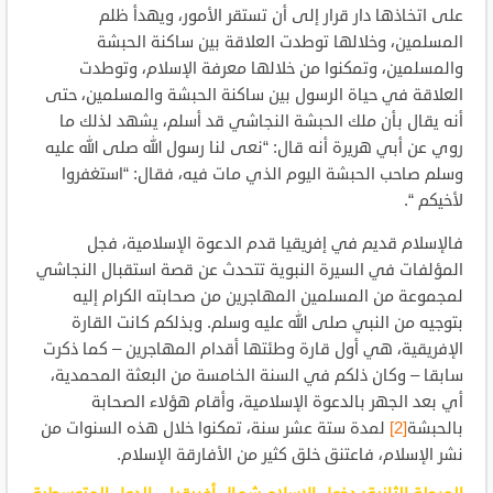
على اتخاذها دار قرار إلى أن تستقر الأمور، ويهدأ ظلم
المسلمين، وخلالها توطدت العلاقة بين ساكنة الحبشة
والمسلمين، وتمكنوا من خلالها معرفة الإسلام، وتوطدت
العلاقة في حياة الرسول بين ساكنة الحبشة والمسلمين، حتى
أنه يقال بأن ملك الحبشة النجاشي قد أسلم، يشهد لذلك ما
روي عن أبي هريرة أنه قال: “نعى لنا رسول الله صلى الله عليه
وسلم صاحب الحبشة اليوم الذي مات فيه، فقال: “استغفروا
لأخيكم “.
فالإسلام قديم في إفريقيا قدم الدعوة الإسلامية، فجل
المؤلفات في السيرة النبوية تتحدث عن قصة استقبال النجاشي
لمجموعة من المسلمين المهاجرين من صحابته الكرام إليه
بتوجيه من النبي صلى الله عليه وسلم. وبذلكم كانت القارة
الإفريقية، هي أول قارة وطئتها أقدام المهاجرين – كما ذكرت
سابقا – وكان ذلكم في السنة الخامسة من البعثة المحمدية،
أي بعد الجهر بالدعوة الإسلامية، وأقام هؤلاء الصحابة
بالحبشة
[2]
لمدة ستة عشر سنة، تمكنوا خلال هذه السنوات من
نشر الإسلام، فاعتنق خلق كثير من الأفارقة الإسلام.