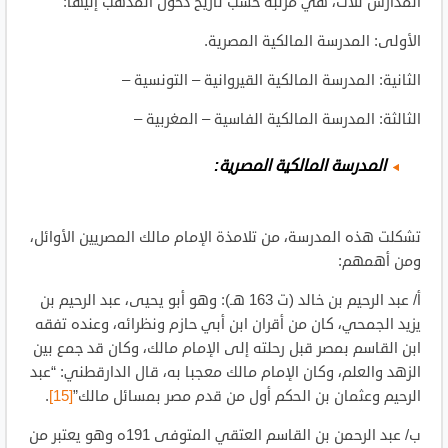
المدارس ثلاث، هي مرتبة حسب تاريخ دخول المذهب إليها:
الأولى: المدرسة المالكية المصرية.
الثانية: المدرسة المالكية القيروانية – التونسية –
الثالثة: المدرسة المالكية الفاسية – المغربية –
المدرسة المالكية المصرية:
تشكلت هذه المدرسة، من تلامذة الإمام مالك المصريين الأوائل،
ومن أهمهم:
أ/ عبد الرحيم بن خالد (ت 163 هـ): وهو أبو يحيى، عبد الرحيم بن
يزيد الجمحي، كان من أقران ابن أبي حازم ونظرائه، وعنده تفقه
ابن القاسم بمصر قبل رحلته إلى الإمام مالك، وكان قد جمع بين
الزهد والعلم، وكان الإمام مالك معجبا به، قال الدارقطني: “عبد
الرحيم وعثمان بن الحكم أول من قدم مصر بمسائل مالك”
[15]
.
ب/ عبد الرحمن بن القاسم العتقي المتوفى 191ه وهو يعتبر من