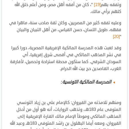
وتفقه بهم
[19]
“، كان من أفقه أهل مصر، ومن أعلم خلق الله
كلهم برأي مالك.
وعليه تفقه كثير من المصريين، وكان ثقة صاحب سنة، ماهرا في
فقهه، طويل اللسان، حسن القياس، من أهل التبيان والبيان
[20]
“
وقد لعبت هذه المدرسة المالكية الإفريقية المصرية، دورا كبيرا
في نشر المذهب المالكي في أقصى شرق إفريقيا، أي
السودان الشرقي. كما ستكون محطة استراحة وتحصيل، لأفارقة
الغرب، القاصدين حج بيت الله الحرام.
المدرسة المالكية التونسية:
ومنهم تلامذته من القيروان: كالإمام علي بن زياد التونسي
المتوفى عام 183هـ، وتذهب الروايات، أنه هو أول من أدخل
المذهب المالكي وموطأ الإمام مالك القارة الإفريقية إلى
القيروان، ومعه أيضا البهلول بن راشد المتوفى 183هـ وعبد الله