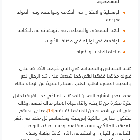
المستعصية.
الوسطية والاعتدال في أحكامه ومواقفه، وفي أصوله
وفروعه.
البعد المقصدي والمصلحي في توجهاته في أحكامه.
الواقعية في نوازله في مختلف الأبواب.
مراعاة العادات والأعراف.
هذه الخصائص والمميزات، هي التي شجعت الأفارقة على
قبوله مذهبا فقهيا لهم، كما شجعت على شد الرحال نحو
بالمدينة المنورة لطلب العلم، وسماع الحديث عن الإمام مالك.
ومما تجدر الإشارة إليه، أن المذهب المالكي دخل إفريقيا خلال
فترة مبكرة من تاريخه، وأثناء حياة الإمام مالك نفسه، وذلك
على أيدي تلامذته من الطبقة الإفريقية
[14]
،وعلى أيديهم
ستتكون مدارس مالكية إفريقية، وستساهم كل منها في نشر
المذهب المالكي، بنسب متفاوتة، وحسب صلات التواصل
الثقافي والتجاري والاجتماعي التي كانت بينها، وهذه