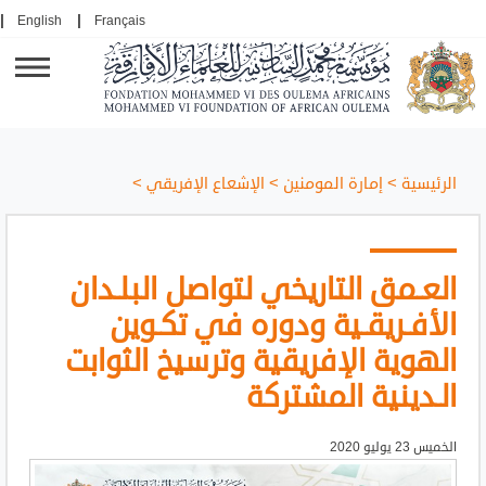
English
Français
الرئيسية
>
إمارة المومنين
>
اﻹﺷﻌﺎع اﻹﻓﺮﻳﻘﻲ
>
العـمق التاريخي لتواصل البلـدان
الأفـريقـية ودوره في تكـوين
الهوية الإفريقية وترسيخ الثوابت
الـدينية المشتركة
الخميس 23 يوليو 2020