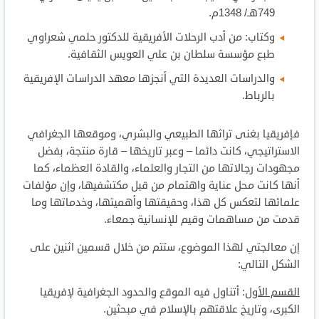
749هـ/ 1348م.
وكتاب: من أدب الرحلات الأفريقية للدكتور حلمي شعراوي
طبع مؤسسة سلطان بن علي العويس الثقافية.
والدراسات العديدة التي أنجزها معهد الدراسات الإفريقية
بالرباط.
فإفريقيا بغنى تراثها الطبيعي والبشري، وموقعها الجغرافي
الاستراتيجي، كانت دائما – وعبر تاريخها – قارة منتجة، بفضل
مجهودات رجالاتها من التجار والعلماء، والقادة العظماء، كما
أنها كانت محل عناية واهتمام من قبل مكتشفيها، وإن مؤلفات
علمائها لتعكس كل هذا، وحقيقتها وأهميتها، وخدماتها وما
قدمت من مساهمات وقيم للإنسانية جمعاء.
إن معالجتي لهذا الموضوع، ستتم من خلال قسمين اثنين على
الشكل التالي:
القسم الأول
: أتناول فيه الموقع والحدود الجغرافية لإفريقيا
الكبرى، وتاريخ علاقتهم بالإسلام في مبحثين.