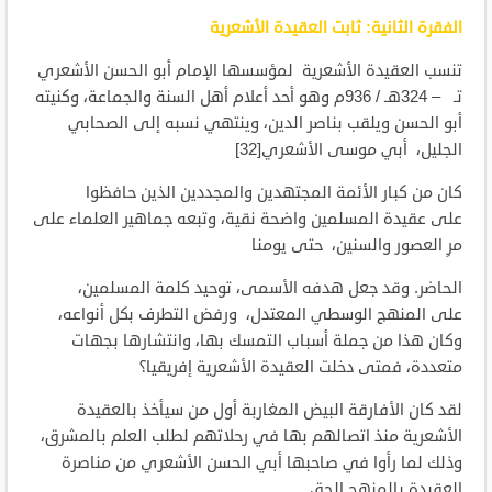
الفقرة الثانية: ثابت العقيدة الأشعرية
تنسب العقيدة الأشعرية لمؤسسها الإمام أبو الحسن الأشعري
تـ – 324هـ / 936م وهو أحد أعلام أهل السنة والجماعة، وكنيته
أبو الحسن ويلقب بناصر الدين، وينتهي نسبه إلى الصحابي
الجليل، أبي موسى الأشعري[32]
كان من كبار الأئمة المجتهدين والمجددين الذين حافظوا
على عقيدة المسلمين واضحة نقية، وتبعه جماهير العلماء على
مرِ العصور والسنين، حتى يومنا
الحاضر. وقد جعل هدفه الأسمى، توحيد كلمة المسلمين،
على المنهج الوسطي المعتدل، ورفض التطرف بكل أنواعه،
وكان هذا من جملة أسباب التمسك بها، وانتشارها بجهات
متعددة، فمتى دخلت العقيدة الأشعرية إفريقيا؟
لقد كان الأفارقة البيض المغاربة أول من سيأخذ بالعقيدة
الأشعرية منذ اتصالهم بها في رحلاتهم لطلب العلم بالمشرق،
وذلك لما رأوا في صاحبها أبي الحسن الأشعري من مناصرة
العقيدة بالمنهج الحق.