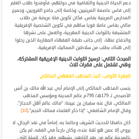
دعم الحياة الدينية والثقافية في دولتهم، فأوفدوا طلاب العلم
إلى فاس عاصمة المرينيين، وخاصة إلى جامع القرويين، وجميع
المدارس المرينية بفاس، فكان تكوين فئة عريضة من طلاب
مالي بفاس عاملا قويا ساهم في تكوين الشخصية الإفريقية
المتشبعة بالثوابت الدينية المغربية، والعمل على نشرها
والدفاع عنها، إلى جانب طبقة الفقهاء المغاربة الذين رحلوا
إلى هناك بطلب من سلاطين المماليك الإفريقية.
المبحث الثاني: ترسيخ الثوابت الدينية الإفريقية المشتركة،
وهي تشتمل على فقرات ثلاث
الفقرة الأولى: ثابت المذهب الفقهي المالكي
ينسب المذهب المالكي إلى الإمام أبي عبد الله مالك بن أنس
الأصبحي تـ 179هـ/ 795م عالم المدينة ومؤسس المذهب
المالكي. قال عنه سفيان بن عيينة: “مالك عالم أهل الحجاز”.
وقال الإمام الشافعي: “إذا ذكر العلماء فمالك النجم”.
[10]
كان حافظا للحديث الشريف وعالما به، إماماً في نقد الرجال، لا
يروي إلا عمن هو ثقة عنده، وكان بارعاً في الفقه، لم يكن
بالمدينة عالم من بعد التابعين يشبهه. وقد كان للبيئة التي