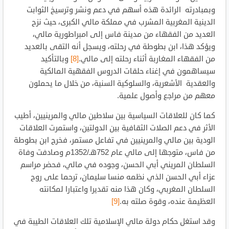
وبمبادرته الرائدة هذه أسهم في دعم ونشر وترسيخ الثوابت
الدينية المغربية المشرب في مملكة مالي الكبرى، حيث نزح
العديد من الفقهاء من مدينة فاس إلى امبراطورية مالي،
ويؤكد هذا، ابن بطوطة في رحلته، ويسجل أنه التقى بالعديد
من الفقهاء المغاربة أثناء رحلته إلى مالي.
[8]
وبالتأكيد
سيساهمون في إغناء حلقات الدروس الفقهية المالكية
والعقدية الأشعرية، والسلوكية السنية، من خلال ما يحملون
معهم من مراجع وأصول علمية.
كما كان للعلاقات السياسية بين سلاطين مالي والمرينيين، أطيب
الأثر في دعم الصلات الثقافية بين الدولتين، واستمرت العلاقات
الودية بين مالي والمرينيين في تفاعل مستمر، فخرج ابن بطوطة
من فاس، متوجها إلى مالي عام 752هـ/1352م وصادفت وفاة
السلطان المريني أبي الحسن، وجوده في مالي، فحضر مراسم
عزاء أبي الحسن الذي نظمه منسا سليمان، ترحما على روح
السلطان المغربي، وكان هذا منه تقديرا واعتبارا لمكانته
العظيمة عنده، وقوة صلته به.
[9]
وقد استغل حكام دولة مالي الإسلامية تلك العلاقات الطيبة في