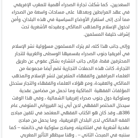
السعديين، كما شكلت تجارة الصحراء أهمية للمغرب الإفريقي
في عهد المرابطين وبعدها على مساحات واسعة من الصحراء
مما أدى إلى استقرار الأوضاع السياسية في هذه البلدان، وأمن
لدخول الإسلام والمذهب المالكي وعقيدته الأشعرية تحت
إشراف خليفة المسلمين.
وإلى جانب هذا كله، لم يترك المسلمون مسؤولية نشر الإسلام
في أفريقيا جنوب الصحراء بقسميها الوسطى والغربية للتجار
المحترفين فقط، فإلى جانب انتشاره بشكل عفوي عن طريق
التجارة، كانت هذه الحملات التجارية تضم أيضا مجموعة من
العلماء المرافقين والفقهاء المتفرغين لنشر الإسلام والمذهب
المالكي والعقيدة، ومع هؤلاء العلماء والفقهاء والتجار ستدخل
المؤلفات الفقهية المالكية وما تحمل من مضامين عقدية
وسلوكية دول جنوب صحراء إفريقيا الشمالية ، وفي هذا الوقت
سيدخل المختصر الفقهي لابن أبي زيد القيرواني المتوفى عام
386هـ، وقد كان هو الكتاب الفقهي المعتمد في تلقين مبادئ
الفقه المالكي لدى البلدان الإفريقية، وما يحمل من مبادئ
عقدية أشعرية في افتتاحيته، ومبادئ سلوكية في خاتمته – كما
سننبه في المبحث الثاني – . وهنا سيظهر التأثير المغربي