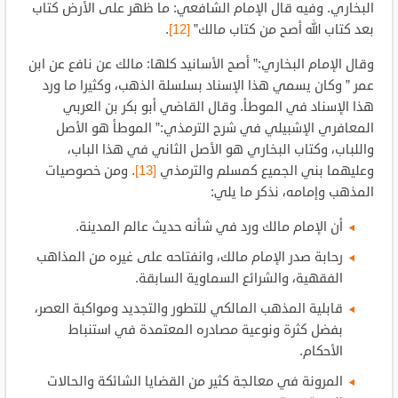
البخاري. وفيه قال الإمام الشافعي: ما ظهر على الأرض كتاب
بعد كتاب الله أصح من كتاب مالك”
[12]
.
وقال الإمام البخاري:” أصح الأسانيد كلها: مالك عن نافع عن ابن
عمر ” وكان يسمي هذا الإسناد بسلسلة الذهب، وكثيرا ما ورد
هذا الإسناد في الموطأ. وقال القاضي أبو بكر بن العربي
المعافري الإشبيلي في شرح الترمذي:” الموطأ هو الأصل
واللباب، وكتاب البخاري هو الأصل الثاني في هذا الباب،
وعليهما بني الجميع كمسلم والترمذي
[13]
. ومن خصوصيات
المذهب وإمامه، نذكر ما يلي:
أن الإمام مالك ورد في شأنه حديث عالم المدينة.
رحابة صدر الإمام مالك، وانفتاحه على غيره من المذاهب
الفقهية، والشرائع السماوية السابقة.
قابلية المذهب المالكي للتطور والتجديد ومواكبة العصر،
بفضل كثرة ونوعية مصادره المعتمدة في استنباط
الأحكام.
المرونة في معالجة كثير من القضايا الشائكة والحالات