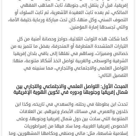
إفريقيا، قبل أن ينتقل إلى جنوبها، ثابت المذهب الفقهي
المالكي، ثم بعده ثابت العقيدة الأشعرية، ثم ثابت السلوك أو
التصوف السني، وكل منها، كان تحت مباركة ورعاية خليفة الأمة،
والتي تجسدها إمارة المؤمنين.
كما شكلت هذه الثوابت الثلاثية، حواجز وحصانة أمنية من كل
التيارات المتشددة المتطرفة أو المنحرفة، بفضل ما تتميز به من
خصائص ومميزات، وساهم في نقلها إلى باقي بلدان إفريقيا
الشرقية والوسطى والغربية تواصل اتخذ أشكالا متنوعة، منها:
التواصل العلمي والاجتماعي والتجاري، مما سنبينه في
التفصيل التالي:
المبحث الأول: التواصل العلمي والاجتماعي والتجاري بين
شمال إفريقيا وجنوبها ودوره في تكوين الهوية الإفريقية
تحدث ابن بطوطة في رحلته، والسعدي في تاريخه، وكذا ابن
خلدون والعمري في مسالك الأبصار وغيرهم، عن العلاقات
المتنوعة التي سادت بين دول شمال إفريقيا وجنوبها، وعلى
الخصوص إفريقيا الغربية، وما ساد فيها من إمبراطوريات
إسلامية شاسعة، مثل: مالي وصنغي وحكامها المشهورين، وما