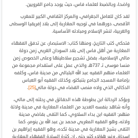
واضحا، وبالضبط لعلماء فاس، حيث يوجد جامع القرويين.
لقد كان للعامل الجغرافي، والمركز الثقافي الكبير للمغرب
الأقصى، دورهما في توجيه المغاربة إلى بلاد إفريقيا الوسطى
والغربية، لنشر الإسلام ومبادئه الأساسية.
فتحكي كتب التاريخ، ومنها كتاب: الاستبصار، عن تدفق الفقهاء
المغاربة من أهل فاس إلى بلاد السودان الغربي زمن دولة
مالي الإسلامية، بفضل تشجيع سلاطينها وعلى الخصوص زمن
منسا موسى تـ 737هـ والذي عمل على استقدام مجموعة من
العلماء منهم الفقيه عبد الله البلبالي من مدينة فاس، وكلفه
بإمامة المسجد الجامع بتنبكتو، وكذلك الفقيه أبو العباس
الدكالي الذي ولاه منصب القضاء في دولة مالي
[25]
.
ويؤكد الرحالة ابن بطوطة هذه الحقائق في رحلته إلى مالي،
وأنه شاهد بنفسه العديد من العلماء المغاربة في مدينة ولاتة
منهم: الفقيه ابن بداء السلاوي، كما التقى بقاضي مدينة
ولاته، وهو الفقيه المغربي محمد بن عبد الله بن ينومر، كما
التقى بشيخ المغاربة في مدينة تكده، وهو الفقيه إبراهيم بن
إسحاق وغير هؤلاء كثير حتى إن كثرة السادة الفقهاء المغاربة