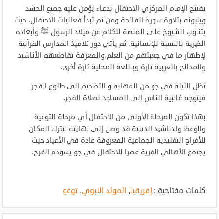
يفتتح الإمام المركزي الاحتفال بدعاء يؤمن عليه جميع الحشد
ويلبونه بتلاوة سورة الفاتحة ومن ثم تبدأ فعاليات الاحتفال، حيث
يتناوب الشيوخ على المنصة للكلام عن ميلاد الرسول ﷺ وأبعاده
الخيرية بالنسبة للإنسانية. ثم يأتي دور تلاميذ المدارس القرآنية
لإظهار ما في جعبتهم من العلم والمعرفة تقاطعهم الأناشيد
والمدائح بالعربية تارة وباللغة المحلية تارة أخرى.
تظل الليلة في جو من المهابة و التضخيم إلى طلوع الفجر
فيتوجه غالبية الناس إلى المساجد لصلاة الفجر.
بهذا تكون المرحلة الأولى من الاحتفال أي مرحلة التوعية
والوعظ والأناشيد الدينية قد وصل إلى نهايته ليترك المكان
للأفراح التقليدية الجماعية المعروفة عادة في الأعياد حيث
يجتمع الأهالي القرية عصرا للاحتفال في جو يسوده الفرح.
كلمات مفتاحية :
إفريقيا
,
المولد النبوي
,
توغو