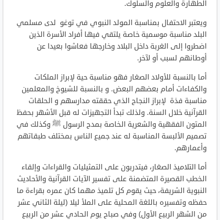
الطهارة والعلوم والسلوك.
ويعتبر الاحتفال بمناسبة المولد النبوي في توغو لدى مسلمي
البلد مناسبة موسمية خاصة يلتقي فيها أفراد الأسرة الذين
اضطروا إلى الغربة داخل البلاد وخارجها فعاشوا بعيدا عن
أوطانهم لسبب أو لآخر.
أما بالنسبة للأولاد الصغار فهو مناسبة حية لإبراز الملكات
والكفاءات أمام بعضهم البعض. و بالنسبة للشيوخ والمعلمين
مناسبة فذة لإبراز النجاح الذي حققته مدارسهم و الحلقات
القرآنية خلال السنة. ولذلك تبدأ التجهيزات له قبل الأشهر بحفظ
المتون الفقهية والشعرية الخاصة بمدح الرسول ﷺ وكذلك في
تصميم الألبسة المناسبة له عند جميع الناس بمختلف طبقاتهم
وأعمارهم.
أما التلاميذ الصغار، فيتدربون على التمثيليات والقراءات وإلقاء
الخطب القصيرة المتضمنة على تفسير الآيات القرآنية والأحاديث
النبوية الشريفة، حيث يقوم كل تلميذ مهما كان عمره بقراءة ما
حفظه وتفسيره باللغة المحلية على الملأ ليلا (ليلة الثاني عشر
من الشهر الربيع الأول) وفي صباح يوم الحادي عشر من الربيع