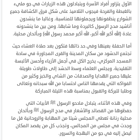
الأول يتزاور أفراد الأسرة ويتبادلون هذه الزيارات في جو مليء
بالغبطة والفرحة فيجوب التلاميذ على شكل فرق الكشافة جميع
الشوارع ينظفونها ويجملونها للمناسبة. وغالبا ما ينشدون
أناشيد مدح الرسول كالبردة وما شابها. ومن بين ما ينشدونه
عادة {الله أكبر الله أكبر، الله أكبر محمد رسول الله} وبألحان محلية.
أما الحفلة بعينها وفي حد ذاتها فتكون بعد صلاة العشاء حيث
تجتمع الحشود من سكان المدينة والقرى المجاورة في ساحة
المسجد المركزي، يخرج الكل في أجمل الأزياء وأحسن الألبسة
التقليدية. ويجلس العلماء وسط الحشد إلى طاولات طويلة
عليها جميع الهدايا والصدقات من الشاي والخبز وكثير من
الفواكه التي يقدمها الناس احتسابا من الله سبحانه وتعالى
وطلبا للبركة والقبول بمناسبة هذه الليلة المباركة
وفي هذه الأثناء، يتبادل مادحو الرسول ﷺ الأبيات التي
حفظوها من القصائد والأشعار في مدح الرسول ﷺ وبألحان
محلية رنانة تعطي المجلس شيئا من المهابة والروحانية قل ما
وجدت في مجلس من المجالس، وتجذب كل من يقصد المكان
ليصل إليه في جو من البهجة والسرور.