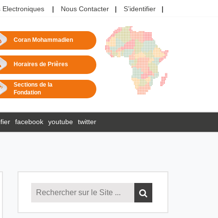
 Electroniques
Nous Contacter
S’identifier
Coran Mohammadien
Horaires de Prières
Sections de la
Fondation
fier
facebook
youtube
twitter