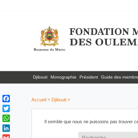
Djibouti
Monographie
Président
Guide des membr
Accueil
>
Djibouti
>
F
a
T
c
Il semble que nous ne puissions pas trouver c
w
W
e
i
h
b
L