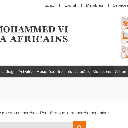
العربية
English
Membres
Services
es
Siège
Activités
Mosquées
Instituts
Zaouïas
Moussems
S’identi
e que vous cherchez. Peut-être que la recherche peut aider