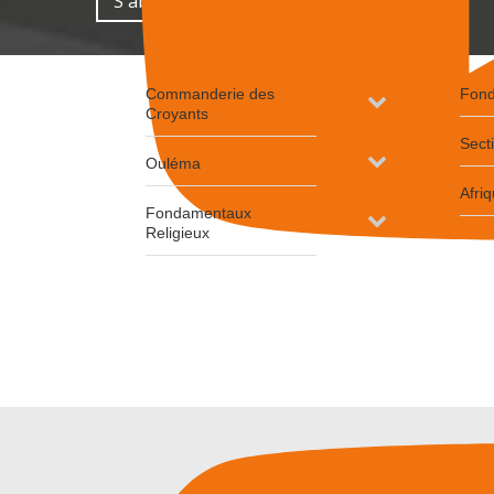
Commanderie des
Fond
Croyants
Sect
Ouléma
Afri
Fondamentaux
Religieux