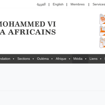
العربية
English
Membres
Services
ndation
Sections
Ouléma
Afrique
Média
Liens