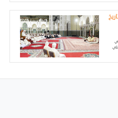
ريخ
ضي
علي