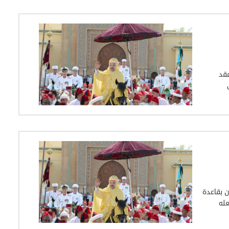
قد
 بقاعدة
عله