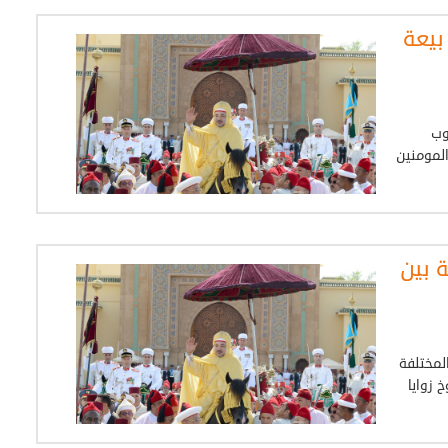
بيعة
وب
المومنين
 بين
المختلفة
 زوايا