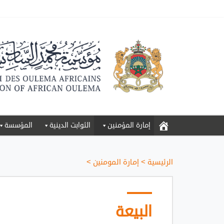
إمارة المؤمنين
الثوابت الدينية
المؤسسة
الرئيسية
>
إمارة المومنين
>
اﻟﺒﻴﻌﺔ