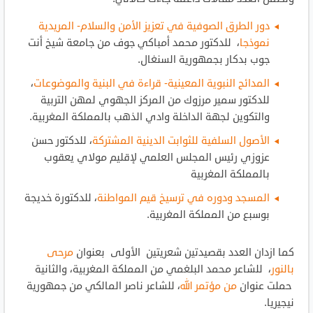
دور الطرق الصوفية في تعزيز الأمن والسلام- المريدية
نموذجا
، للدكتور محمد أمباكي جوف من جامعة شيخ أنت
جوب بدكار بجمهورية السنغال.
المدائح النبوية المعينية- قراءة في البنية والموضوعات
،
للدكتور سمير مرزوك من المركز الجهوي لمهن التربية
والتكوين لجهة الداخلة وادي الذهب بالمملكة المغربية.
الأصول السلفية للثوابت الدينية المشتركة
، للدكتور حسن
عزوزي رئيس المجلس العلمي لإقليم مولاي يعقوب
بالمملكة المغربية
المسجد ودوره في ترسيخ قيم المواطنة
، للدكتورة خديجة
بوسبع من المملكة المغربية.
كما ازدان العدد بقصيدتين شعريتين
الأولى بعنوان
مرحى
بالنور
، للشاعر محمد البلغمي من المملكة المغربية، والثانية
حملت عنوان
من مؤتمر الله
، للشاعر ناصر المالكي من جمهورية
نيجيريا.