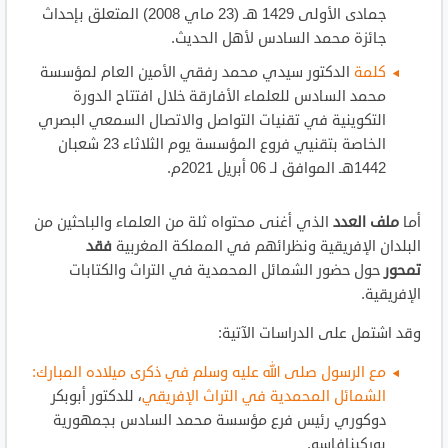
جمادى الأولى 1429 هـ (23 ماي 2008) المتعلق بإحداث
جائزة محمد السادس لأهل الحديث.
كلمة
الدكتور سيدي محمد رفقي الأمين العام لمؤسسة
محمد السادس للعلماء الأفارقة خلال افتتاح الدورة
التكوينية في تقنيات التواصل والاتصال السمعي البصري
الخاصة بتقنيي فروع المؤسسة يوم الثلاثاء 23 شعبان
1442هـ الموافق لـ 06 أبريل 2021م.
أما
ملف العدد
الذي أغنى محتواه ثلة من العلماء والباحثين من
البلدان الإفريقية ونظرائهم في المملكة المغربية
فقد
تمحور
حول حضور الشمائل المحمدية في التراث والكتابات
الإفريقية.
وقد اشتمل على الدراسات الآتية:
مع الرسول صلى الله عليه وسلم في ذكرى ميلاده المبارك:
الشمائل المحمدية في التراث الإفريقي
، للدكتور أبوبكر
دوكوري رئيس فرع مؤسسة محمد السادس بجمهورية
بوركينافاسو.