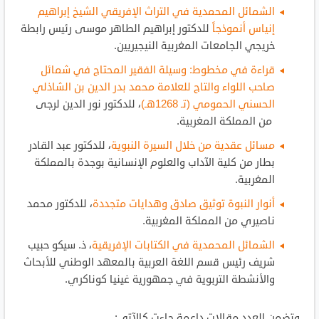
الشمائل المحمدية في التراث الإفريقي الشيخ إبراهيم
إنياس أنموذجاً
للدكتور إبراهيم الطاهر موسى رئيس رابطة
خريجي الجامعات المغربية النيجيريين.
قراءة في مخطوط: وسيلة الفقير المحتاج في شمائل
صاحب اللواء والتاج للعلامة محمد بدر الدين بن الشاذلي
الحسني الحمومي (تـ 1268هـ)
، للدكتور نور الدين لرجى
من المملكة المغربية.
مسائل عقدية من خلال السيرة النبوية
، للدكتور عبد القادر
بطار من كلية الآداب والعلوم الإنسانية بوجدة بالمملكة
المغربية.
أنوار النبوة توثيق صادق وهدايات متجددة
، للدكتور محمد
ناصيري من المملكة المغربية.
الشمائل المحمدية في الكتابات الإفريقية
، ذ. سيكو حبيب
شريف رئيس قسم اللغة العربية بالمعهد الوطني للأبحاث
والأنشطة التربوية في جمهورية غينيا كوناكري.
وتضمن العدد مقالات داعمة جاءت كالآتي: