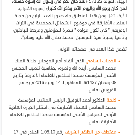
الرجاء، لقوله تعالى: ﴿
لقد كان لكم في رسول الله إسوة حسنة،
لمن كان يرجو الله واليوم الآخر وذكر الله كثيرا
﴾ [سورة الأحزاب،
الآية: 21.] ومن هذا المنطلق جاء صدور العدد الرابع من مجلة
العلماء الأفارقة في موضوع “الشمائل المحمدية في التراث
الإفريقي” كي تكون مواده ” تبصرة للمؤمنين ومرجعا للباحثين،
وتأسيا بسيرة سيد المرسلين، محمد صلى الله عليه وسلم”.
تضمن هذا العدد في صفحاته الأولى:
الخطاب السامي
الذي ألقاه أمير المؤمنين جلالة الملك
محمد السادس، أيده الله ونصره، بمناسبة تنصيب المجلس
الأعلى لمؤسسة محمد السادس للعلماء الأفارقة بتاريخ
08 رمضان 1437هـ الموافق لـ 14 يونيو 2016م بجامع
القرويين بفاس.
كلمة
الدكتور أحمد التوفيق الرئيس المنتدب لمؤسسة
محمد السادس للعلماء الأفارقة في افتتاح الدورة العادية
الأولى للمجلس الأعلى لمؤسسة محمد السادس للعلماء
الأفارقة بفاس.
مقتطف من الظهير الشريف
رقم 1.08.10 الصادر في 17