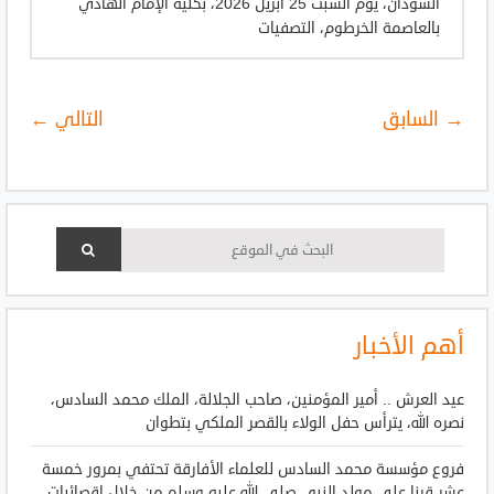
السودان، يوم السبت 25 أبريل 2026، بكلية الإمام الهادي
بالعاصمة الخرطوم، التصفيات
→ السابق
التالي ←
أهم الأخبار
عيد العرش .. أمير المؤمنين، صاحب الجلالة، الملك محمد السادس،
نصره الله، يترأس حفل الولاء بالقصر الملكي بتطوان
فروع مؤسسة محمد السادس للعلماء الأفارقة تحتفي بمرور خمسة
عشر قرنا على مولد النبي صلى الله عليه وسلم من خلال إقصائيات