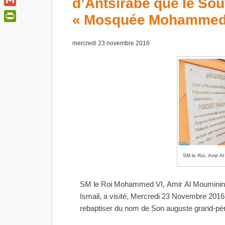
d’Antsirabe que le Sou
t
a
o
i
t
G
« Mosquée Mohammed
t
o
n
e
m
s
P
k
k
r
a
A
r
e
mercredi 23 novembre 2016
i
p
i
d
l
p
n
I
t
n
F
r
i
e
n
d
SM le Roi, Amir A
l
y
SM le Roi Mohammed VI, Amir Al Mouminine
Ismail, a visité, Mercredi 23 Novembre 2016
rebaptiser du nom de Son auguste grand-p