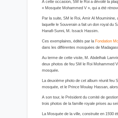
A cette occasion, SM le Roi a dévoilé la p
« Mosquée Mohammed V », qui a été rénovée
Par la suite, SM le Roi, Amir Al Mouminine, 
laquelle le Souverain a fait un don royal du
Hanafi-Sunni, M. Issack Hassim.
Ces exemplaires, édités par la
Fondation Mo
dans les différentes mosquées de Madagasc
Au terme de cette visite, M. Abdelhak Lamrin
deux photos de feu SM le Roi Mohammed V d
mosquée.
La deuxième photo de cet album réunit feu S
mosquée, et le Prince Moulay Hassan, alors Pr
A son tour, le Président du comité de gesti
trois photos de la famille royale prises au s
La Mosquée de la ville, construite en 1930 é