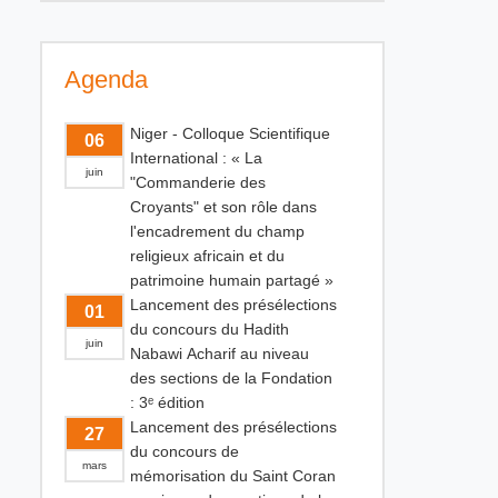
Agenda
Niger - Colloque Scientifique
06
International : « La
juin
"Commanderie des
Croyants" et son rôle dans
l'encadrement du champ
religieux africain et du
patrimoine humain partagé »
Lancement des présélections
01
du concours du Hadith
juin
Nabawi Acharif au niveau
des sections de la Fondation
: 3ᵉ édition
Lancement des présélections
27
du concours de
mars
mémorisation du Saint Coran