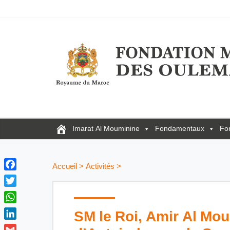
Imarat Al Mouminine
Fondamentaux
Fo
Accueil
>
Activités
>
F
a
T
c
w
W
SM le Roi, Amir Al Mou
e
i
h
b
L