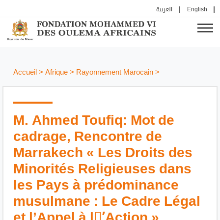
العربية
English
Accueil
>
Afrique
>
Rayonnement Marocain
>
M. Ahmed Toufiq: Mot de
cadrage, Rencontre de
Marrakech « Les Droits des
Minorités Religieuses dans
les Pays à prédominance
musulmane : Le Cadre Légal
et l’Appel à l’َAction »