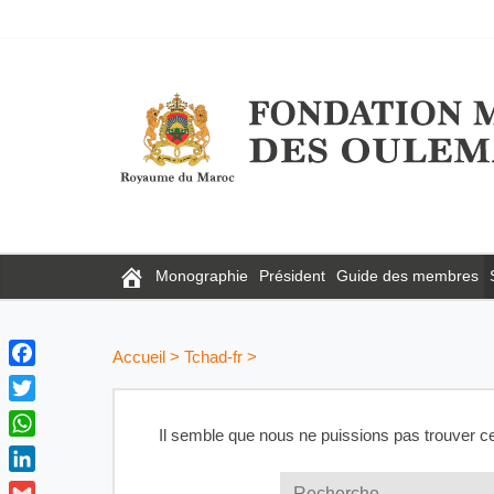
Monographie
Président
Guide des membres
Accueil
>
Tchad-fr
>
F
a
T
c
Il semble que nous ne puissions pas trouver c
w
W
e
i
h
b
L