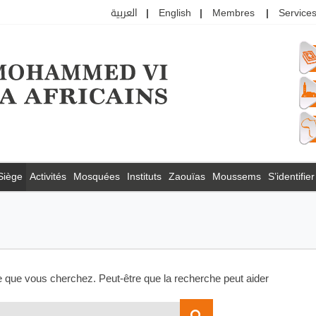
العربية
English
Membres
Services
Siège
Activités
Mosquées
Instituts
Zaouïas
Moussems
S’identifier
e que vous cherchez. Peut-être que la recherche peut aider