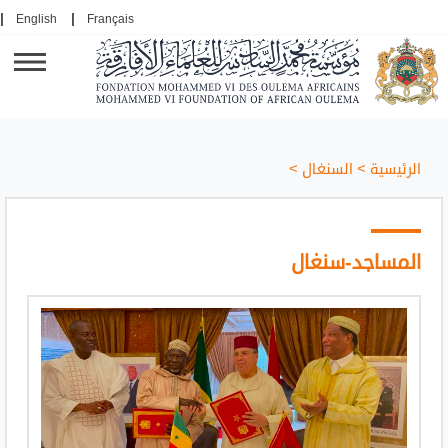
English
Français
الرئيسية
>
السنغال
>
المساجد-سنغال