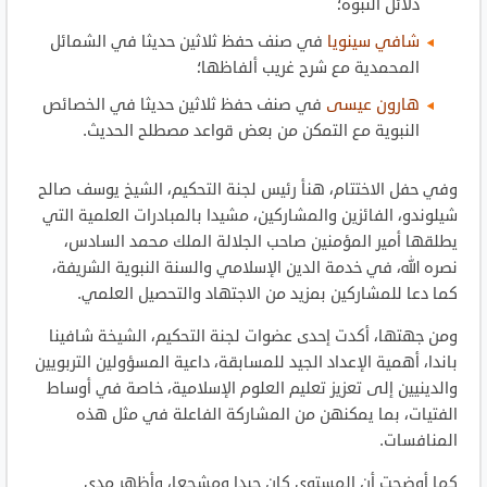
دلائل النبوة؛
شافي سينويا
في صنف حفظ ثلاثين حديثا في الشمائل
المحمدية مع شرح غريب ألفاظها؛
هارون عيسى
في صنف حفظ ثلاثين حديثا في الخصائص
النبوية مع التمكن من بعض قواعد مصطلح الحديث.
وفي حفل الاختتام، هنأ رئيس لجنة التحكيم، الشيخ يوسف صالح
شيلوندو، الفائزين والمشاركين، مشيدا بالمبادرات العلمية التي
يطلقها أمير المؤمنين صاحب الجلالة الملك محمد السادس،
نصره الله، في خدمة الدين الإسلامي والسنة النبوية الشريفة،
كما دعا للمشاركين بمزيد من الاجتهاد والتحصيل العلمي.
ومن جهتها، أكدت إحدى عضوات لجنة التحكيم، الشيخة شافينا
باندا، أهمية الإعداد الجيد للمسابقة، داعية المسؤولين التربويين
والدينيين إلى تعزيز تعليم العلوم الإسلامية، خاصة في أوساط
الفتيات، بما يمكنهن من المشاركة الفاعلة في مثل هذه
المنافسات.
كما أوضحت أن المستوى كان جيدا ومشجعا، وأظهر مدى