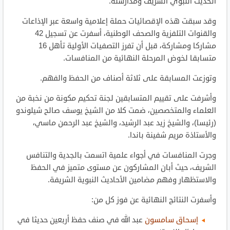
الحديث النبوي الشريف ومدارسته.
وقد سبقت هذه الإقصائيات حملة إعلامية واسعة عبر الإذاعات
والقنوات التلفزية والصحف الوطنية، أسفرت عن تسجيل 42
مشاركا ومشاركة، قبل أن تفرز التصفيات الأولية تأهل 16
متسابقا لخوض المرحلة النهائية من المنافسات.
وتوزعت المسابقة على ثلاثة أصناف من الحفظ والفهم.
وأشرفت على تقييم المتسابقين لجنة تحكيم مكونة من نخبة من
العلماء والمتخصصين، ضمت كلا من الشيخ يوسف صالح شيلوندو
(رئيسا)، والشيخ زيد عبد الرشيد، والشيخ عبد الرحمن ماسي،
والأستاذة مريم شفينة باندا.
وجرت المنافسات في أجواء علمية اتسمت بالجدية والتنافس
الشريف، حيث أبان المشاركون عن مستوى متميز في الحفظ
والاستظهار وفهم مضامين الأحاديث النبوية الشريفة.
وأسفرت النتائج النهائية عن فوز كل من:
إسحاق سامسون
عبد الله في صنف حفظ أربعين حديثا في