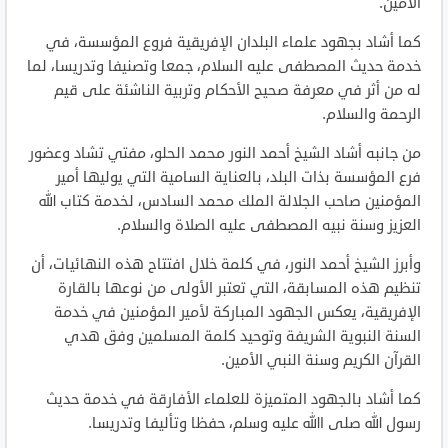
الأمين.
كما أشاد بجهود
علماء
البلدان الإفريقية فروع المؤسسة، في
خدمة حديث المصطفى عليه السلام، جمعا وتصنيفا وتدريسا، لما
له من أثر في معرفة صحيح الأحكام وتربية الناشئة على قيم
الرحمة والسلام.
من جانبه أشاد الشيخ أحمد النور محمد الحلو، مفتي تشاد وعضور
فرع المؤسسة بذات البلد، بالعناية السامية التي يوليها أمير
المؤمنين صاحب الجلالة الملك محمد السادس، لخدمة كتاب الله
العزيز وسنة نبيه المصطفى عليه الصلاة والسلام.
وأبرز الشيخ أحمد النور، في كلمة خلال افتتاح هذه النهائيات، أن
تنظيم هذه المسابقة، التي تعتبر الأولى من نوعها بالقارة
الإفريقية، يعكس الجهود المباركة لأمير المؤمنين في خدمة
السنة النبوية الشريفة وتوحيد كلمة المسلمين وفق هدي
القرآن الكريم وسنة النبي الأمين.
كما أشاد بالجهود المتميزة للعلماء الأفارقة في خدمة حديث
رسول الله صلى االله عليه وسلم، حفظا وتأليفا وتدريسا.