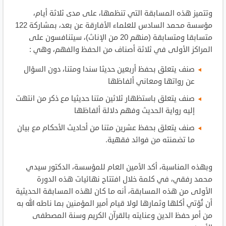
وتتميز هذه المسابقة التي تنظمها، على مدى ثلاثة أيام،
مؤسسة محمد السادس للعلماء الأفارقة عن بعد، بمشاركة 122
متسابقا ومتسابقة (منهم 20 من الإناث)، سيتنافسون على
المراكز الأولى في ثلاثة أصناف من الحفظ والفهم، وهي :
صنف يتعلق بحفظ أربعين حديثا سندا ومتنا، دون السؤال
عن رواتها ومعاني ألفاظها
صنف يتعلق باستظهار ثلاثين متنا حديثيا مع ذكر من انتهت
إليه رواية الحديث وفهم دلالة ألفاظها
صنف يتعلق بحفظ عشرين متنا من أحاديث الأحكام مع بيان
ما تضمنته من فوائد فقهية.
وبهذه المناسبة، أكد الأمين العام للمؤسسة، الدكتور سيدي
محمد رفقي، في كلمة خلال افتتاح نهائيات هذه الدورة
الأولى من هذه المسابقة، أنه ما كان لهذه
المسابقة الحديثية
أن تُؤتي أكلها وثمارها لولا قيام
أمير المؤمنين
بما ناطه الله به
من أمر حفظ الدين وعنايته بالقرآن الكريم وسنة المصطفى