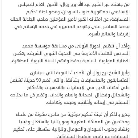
من جهته، عبر الشيخ عبد الله برج روال، الأمين العام للمجلس
الإسلامي بجمهورية جنوب السودان، وعضو لجنة تحكيم
المسابقة، عن امتنانه الكبير لأمير المؤمنين صاحب الجلالة الملك
محمد السادس على جهوده المتميزة في خدمة الإسلام في
إفريقيا والعالم بأسره.
وأكد أن تنظيم الدورة الأولى من مسابقة مؤسسة محمد
السادس للعلماء الأفارقة في الحديث النبوي الشريف، يعكس
العناية المولوية السامية بحفظ وفهم السنة النبوية المطهرة.
وأبرز الشيخ برج روال أن الأحاديث النبوية التي سيتبارى
المتسابقون والمتسابقات بشأنها، والتي تضم 90 حديثا، تشتمل
على أمهات الدين في الإيمانيات والقدسيات والأحكام
والشمائل وفضائل الصحابة والعلم والآداب، وتضم كل ما يحتاجه
المسلم في إيمانه وأخلاقه وقيمه وتعامله.
جدير بالذكر أن لجنة تحكيم مركزية من فاس، مكونة من علماء
ومختصين من المملكة المغربية وموريتانيا والسنغال وغينيا
وتشاد وجنوب السودان والصومال وتنزانيا، ستسهر على تحكيم
المسابقة عبر تقييم وتنقيط المشاركين.