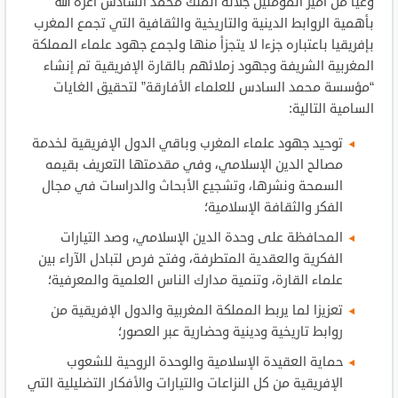
وعيا من أمير المؤمنين جلالة الملك محمد السادس أعزه الله
بأهمية الروابط الدينية والتاريخية والثقافية التي تجمع المغرب
بإفريقيا باعتباره جزءا لا يتجزأ منها ولجمع جهود علماء المملكة
المغربية الشريفة وجهود زملائهم بالقارة الإفريقية تم إنشاء
“مؤسسة محمد السادس للعلماء الأفارقة” لتحقيق الغايات
السامية التالية:
توحيد جهود علماء المغرب وباقي الدول الإفريقية لخدمة
مصالح الدين الإسلامي، وفي مقدمتها التعريف بقيمه
السمحة ونشرها، وتشجيع الأبحاث والدراسات في مجال
الفكر والثقافة الإسلامية؛
المحافظة على وحدة الدين الإسلامي، وصد التيارات
الفكرية والعقدية المتطرفة، وفتح فرص لتبادل الآراء بين
علماء القارة، وتنمية مدارك الناس العلمية والمعرفية؛
تعزيزا لما يربط المملكة المغربية والدول الإفريقية من
روابط تاريخية ودينية وحضارية عبر العصور؛
حماية العقيدة الإسلامية والوحدة الروحية للشعوب
الإفريقية من كل النزاعات والتيارات والأفكار التضليلية التي