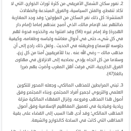
2ـ نفور سكان الشمال الأفريقي من كثرة ثورات الخوارج، التي لا
تكاد تنقطع، والفتن السياسية، والفرق المبتدعة والضلالات
المنتشرة؛ كل ذلك نفر السكان من المؤولين؛ وقد وجد المغاربة
ضالتهم عند الإمام مالك، الذي أصبح عندهم إماما (إمام دار
الهجرة) ولا إمام غيره (56) وقد افتنوا به، واتخذوه قدوة لهم
في كل شيء، حتى في أحوال معاشه ولباسه وطعامه، وكيفية
جلوسه للإسماع وطريقته في الحديث ـ ولعل ذلك راجع إلى أن
مذهب مالك – رضي الله عنه ـ بدا للأفريقيين آمنا من كل زيغ،
وسلاما من كل اتجاه يؤدي بصاحبه إلى الانزلاق في مهاوى
الفرق الخارجية، التي فرقت أهل المغرب وأضرت بهم ضررا
بالغا(47).
3ـ تبني المرابطين للمذهب المالكي، وجعله المحور للتكوين
العلمي والتربوي لجميع أفراد المجتمع، وبناء المجتمع وفق
أصول هذا المذهب وفروعه. وإنزال الفقهاء المالكية منزلة
ريادية وقيادية في تعميق المفاهيم الإسلامية وفق أصول
المذهب المالكي؛ وقد أدى هذا السبب إلى القضاء على بقية
المذاهب التي كانت في الساحة كالخوارج والشيعة.