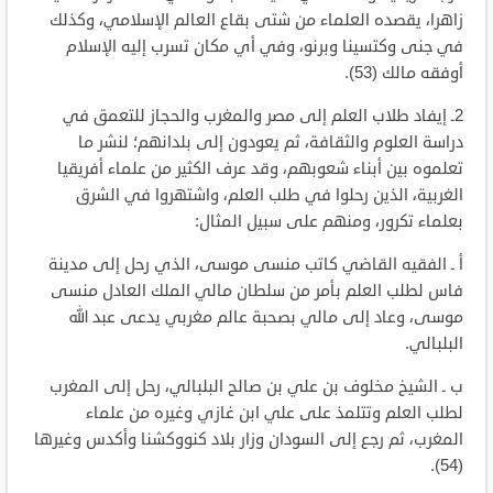
زاهرا، يقصده العلماء من شتى بقاع العالم الإسلامي، وكذلك
في جنى وكتسينا وبرنو، وفي أي مكان تسرب إليه الإسلام
أوفقه مالك (53).
2ـ إيفاد طلاب العلم إلى مصر والمغرب والحجاز للتعمق في
دراسة العلوم والثقافة، ثم يعودون إلى بلدانهم؛ لنشر ما
تعلموه بين أبناء شعوبهم، وقد عرف الكثير من علماء أفريقيا
الغربية، الذين رحلوا في طلب العلم، واشتهروا في الشرق
بعلماء تكرور، ومنهم على سبيل المثال:
أ ـ الفقيه القاضي كاتب منسى موسى، الذي رحل إلى مدينة
فاس لطلب العلم بأمر من سلطان مالي الملك العادل منسى
موسى، وعاد إلى مالي بصحبة عالم مغربي يدعى عبد الله
البلبالي.
ب ـ الشيخ مخلوف بن علي بن صالح البلبالي، رحل إلى المغرب
لطلب العلم وتتلمذ على علي ابن غازي وغيره من علماء
المغرب، ثم رجع إلى السودان وزار بلاد كنووكشنا وأكدس وغيرها
(54).