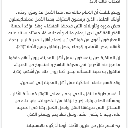
أصحاب مالك (23).
ويبدوللباحث أن الإمام مالك في هذا الأصل قد وفق، وحتى
أولئك العلماء الذين يرفضون الاعتراف بهذا الأصل مطلقا؛يقبلون
بعض صوره وتأويلاته التي قدمها الفقهاء، وهذا يؤكد ألمعية
الفكر الفقهي لدى الإمام مالك وأصحابه، فلا مستند يستند عليه
المعارضون أقوى من قولهم: “إن إجماع أهل المدينة ليس بحجة
لأنهم بعض الأمة، والإجماع يحصل باتفاق جميع الأمة “(24).
إن المالكية حين يتمسكون بعمل أهل المدينة، يرون أنهم حققوا
ما عجز عنه الآخرون في معرفة الناسخ والمنسوخ من الحديث،
فالقول به ضبط المسألة بيسر، كما روي ذلك عن أشهب (25).
وقد قسم علماء المالكية عمل أهل المدينة إلى قسمين:
أ‌- قسم طريقه النقل، الذي يحمل معنى التواتر كمسألة الأذان،
ومسألة الصاع، وترك إخراج الزكاة من الخضروات، وغير ذلك من
المسائل التي طريقها النقل واتصل العمل بها في المدينة
على وجه لا يخفي مثله، ونقل نقلا يحج ويقطع العذر.
ب‌- قسم نقل من طريق الآحاد، أوما أدركوه بالاستنباط