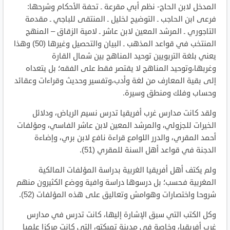
المدخل لابن الحاج- نظم أبي مقرعة ـ تحفة الأحكام وشرحها:
فرعى ابن الحاجب ـ التوضيح لخليل ـ المنتقى للباجي ـ مقدمة
التاجوري ـ المرشد المعين لابن عاشر ـ لامية الزقاق – المنهج
المنتخب في قواعد المذهب ـ البيان والتحصيل وغيرها (50) وهذا
يعني بلغة التربويين توحيد المناهج بين شمال القارة
وغربها،وتوحيد المناهج لا يقتصر فقط على الفقه؛ بل يتعداه
إلى بقية المعارف من لغة وأدب،وتفسير وحديث وقراءات وعقائد
وحساب وفلك ومنطق وسيرة.
ولقد كانت مدارس غرب أفريقيا تدرس نسيم الرياض، ودلائل
الخيرات للجزولي، والمرشد المعين لابن عاشر الفاسي، ومؤلفات
أحمد المقري، والدرر اللوامع قراءة نافع لابن بري، وإضاءة
الدجنة في قواعد أهل السنة للمقري (51).
ولم يكتف أهل أفريقيا الغربية بدراسة المؤلفات المالكية
المغربية فحسب؛ بل درسوها دراسة وافية ووضع الكثيرون منهم
شروحا واختصارات وهوامش وتعاليق على هذه المؤلفات (52).
وكل الكتب التي سبق الإشارة إليها، كانت تدرس في مدارس
غرب أفريقيا، وخاصة في مدينة تمبكتو، التي كانت مركزا علميا