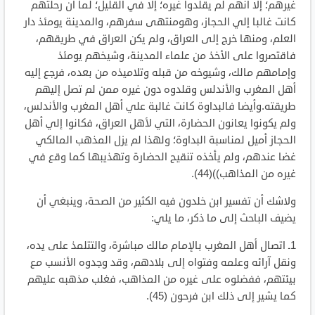
غيرهم؛ إلا أنهم لم يقلدوا غيره؛ إلا في القليل؛ لما أن رحلتهم
كانت غالبا إلي الحجاز، وهومنتهى سفرهم، والمدينة يومئذ دار
العلم، ومنها خرج إلى العراق، ولم يكن العراق في طريقهم،
فاقتصروا على الأخذ من علماء المدينة، وشيخهم يومئذ
وإمامهم مالك، وشيوخه من قبله وتلاميذه من بعده، فرجع إليه
أهل المغرب والأندلس وقلدوه دون غيره ممن لم تصل إليهم
طريقته.وأيضا فالبداوة كانت غالبة علي أهل المغرب والأندلس،
ولم يكونوا يعانون الحضارة، التي لأهل العراق، فكانوا إلي أهل
الحجاز أميل لمناسبة البداوة؛ ولهذا لم يزل المذهب المالكي
غضا عندهم، ولم يأخذه تنقيح الحضارة وتهذيبها كما وقع في
غيره من المذاهب))(44).
ولاشك أن تفسير ابن خلدون فيه الكثير من الصحة، وينبغي أن
يضيف الباحث إلى ما ذكر، ما يلي:
1ـ اتصال أهل المغرب بالإمام مالك مباشرة، والتتلمذ على يده،
ونقل آرائه وعلمه وفتواه إلى بلادهم، وقد وجدوه الأنسب مع
بيئتهم، ففضلوه على غيره من المذاهب، فغلب مذهبه عليهم
كما يشير إلى ذلك ابن فرحون (45).