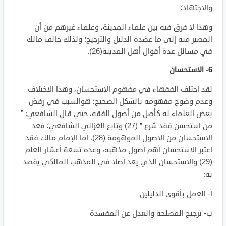
والاجتهاد؛
وهذا لا فرق فيه بين علماء المدينة، وعلماء غيرهم من أن
المصير منه إلى ما عضده الدليل والترجيح؛ ولذلك خالف مالك
في مسائل عدة أقوال أهل المدينة(26).
6- الاستحسان
لقد اختلف الفقهاء في مفهوم الاستحسان، وهذا الاختلاف
وعدم وضوح مفهومه بالشكل الصحيح؛ هوالسبب في رفض
بعض العلماء له كأصل من أصول الفقه، حتي قال الشافعي: ”
من استحسن فقد شرع ” (27) وتابع الغزالي الشافعي؛ فعد
الاستحسان من الأصول الموهومة (28). أما الإمام مالك فقد
اعتبر الاستحسان أهم أصول مذهبه، وعده تسعة أعشار العلم
(29) والاستحسان الذي يعد أصلا في المذهب المالكي يقصد
به:
أ‌- العمل بأقوى الدليلين
ب‌- ترجيح المصلحة والعدل عن المفسدة