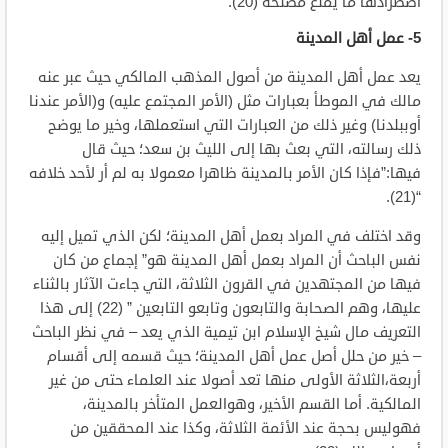
اضطرادها ما يمنع مصلحة (20).
5- عمل أهل المدينة
يعد عمل أهل المدينة من أصول المذهب المالكي حيث عبر عنه
مالك في الموطأ بعبارات مثل (الأمر المجتمع عليه) و(الأمر عندنا
أوببلدنا) وغير ذلك من العبارات التي استعملها، وخير ما يوضح
ذلك رسالته، التي بعث بها إلى الليث بن سعد؛ حيث قال
فيها:”فإذا كان الأمر بالمدينة ظاهرا معمولا به لم أر لأحد خلافه
“(21).
وقد اختلف في المراد بعمل أهل المدينة؛ لكن الذي تميل إليه
نفس الباحث أن المراد بعمل أهل المدينة هو” إجماع من كان
فيها من المجتهدين في القرون الثلاثة، التي جاءت الآثار بالثناء
عليها، وهم الصحابة والتابعون وتابعو التابعين ” (22) إلى هذا
التعريف مال شيخ الإسلام ابن تيمية الذي يعد – في نظر الباحث
– خير من حلل أصل عمل أهل المدينة؛ حيث قسمه إلى أقسام
أربعة،الثلاثة الأولى منها تعد أصولا عند العلماء حتى من غير
المالكية. أما القسم الأخير، وهوالعمل المتأخر بالمدينة،
فهوليس بحجة عند الأئمة الثلاثة، وكذا عند المحققين من