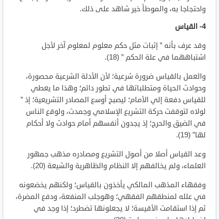
واحتجاجا به، والموطأ خير شاهد على ذلك.
4- القياس
وقد عرف بأنه ” إثبات مثل حكم معلوم لمعلوم آخر لأجل
اشتباههما في علة الحكم ” (18).
والعمل بالقياس ضرورة شرعية؛ لأن الأدلة الشرعية محصورة،
وحوادث الحياة ومتطلباتها في تطور دائم؛ وهذا ما يعطي
للقياس دفعة إلي الأمام؛ ليصبح أوسع المصادر التشريعية؛ إذ ”
لولاه لتوقفت حركة التشريع الإسلامي وجمدت، ولوقع الناس
في الضيق والحرج؛ إذ يجدون أنفسهم أمام حوادث ولا أحكام
لها” (19).
وعد القياس أصلا من أصول التشريع ومصادره مذهب جمهور
العلماء، ولم يخالفهم إلا النظام والظاهرية والشيعة (20).
وفقهاء المذهب المالكي يأخذون بالقياس؛ ولكنهم يخضعونه
في علله لمنطقهم الفقهي؛ وهوجلب المنفعة، ودفع المضرة،
ثم إذا استقامت الأقيسة؛ لا يجعلونها تضطرد؛ إذا وجد في