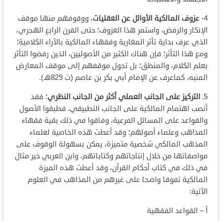
4-
عزوف المالكية الأوائل عن العقليات
، ووقوفهم منها موقف
الإنكار والرفض، واستمر هذا العزوف؛ حتى القرن الرابع الهجري،
الذي عرف بداية تأثر المغاربة وفقهاء المالكية بالآراء الكلامية؛
ومع هذا التأثر؛ فإن هناك الكثير من الأصوليين، الذين رفضوا التأثر
بعلم الكلام، والمنطق؛ بل تحول موقفهم إلى موقف المعارض
المنبه، كماعرف عن الإمام أبي بكر بن عاصم (ت 829هـ).
5ـ
التركيز على الجانب العملي أكثر من الجانب النظري
؛ فقد
أنصب اهتمام المالكية على الجانب التطبيقي، فطبقوا الأصول
والقواعد على المسائل الفرعية، وفاقوا في ذلك بقية فقهاء
المذاهب وعلماء أصولهم؛ وقد أعطت هذه الخاصية لعلماء
المذهب المالكي شخصية متميزة، يمكن بسهولة الوقوف على
مواصفاتها من خلال إنتاجاتهم وكتاباتهم، وابن العربي خير مثال
في ذلك في كتاب أحكام القرآن، وقد أعطت هذه الميزة
المالكية تفوقا واضحا على غيرهم من المذاهب في العلوم
الآتية:
أ – القواعد الفقهية