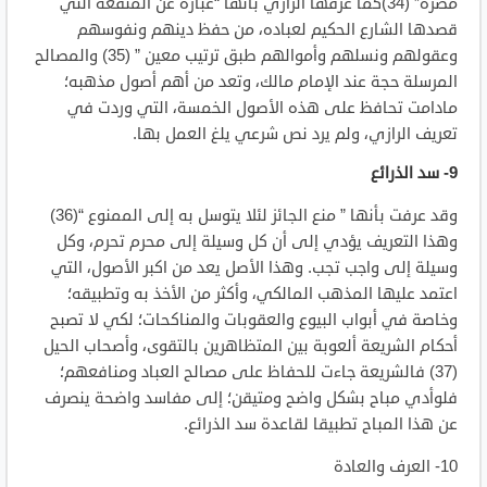
مضرة” (34)كما عرفها الرازي بأنها “عبارة عن المنفعة التي
قصدها الشارع الحكيم لعباده، من حفظ دينهم ونفوسهم
وعقولهم ونسلهم وأموالهم طبق ترتيب معين ” (35) والمصالح
المرسلة حجة عند الإمام مالك، وتعد من أهم أصول مذهبه؛
مادامت تحافظ على هذه الأصول الخمسة، التي وردت في
تعريف الرازي، ولم يرد نص شرعي يلغ العمل بها.
9- سد الذرائع
وقد عرفت بأنها ” منع الجائز لئلا يتوسل به إلى الممنوع “(36)
وهذا التعريف يؤدي إلى أن كل وسيلة إلى محرم تحرم، وكل
وسيلة إلى واجب تجب. وهذا الأصل يعد من اكبر الأصول، التي
اعتمد عليها المذهب المالكي، وأكثر من الأخذ به وتطبيقه؛
وخاصة في أبواب البيوع والعقوبات والمناكحات؛ لكي لا تصبح
أحكام الشريعة ألعوبة بين المتظاهرين بالتقوى، وأصحاب الحيل
(37) فالشريعة جاءت للحفاظ على مصالح العباد ومنافعهم؛
فلوأدي مباح بشكل واضح ومتيقن؛ إلى مفاسد واضحة ينصرف
عن هذا المباح تطبيقا لقاعدة سد الذرائع.
10- العرف والعادة