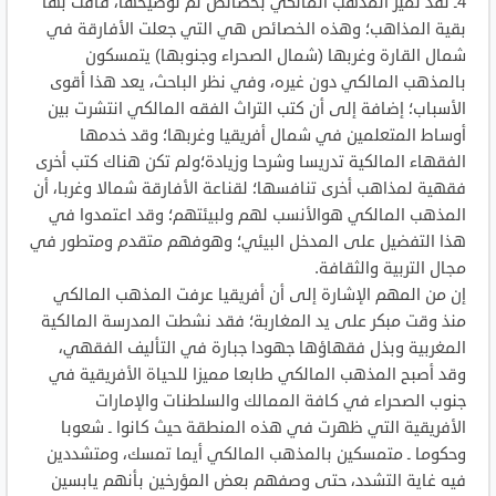
4ـ لقد تميز المذهب المالكي بخصائص تم توضيحها، فاقت بها
بقية المذاهب؛ وهذه الخصائص هي التي جعلت الأفارقة في
شمال القارة وغربها (شمال الصحراء وجنوبها) يتمسكون
بالمذهب المالكي دون غيره، وفي نظر الباحث، يعد هذا أقوى
الأسباب؛ إضافة إلى أن كتب التراث الفقه المالكي انتشرت بين
أوساط المتعلمين في شمال أفريقيا وغربها؛ وقد خدمها
الفقهاء المالكية تدريسا وشرحا وزيادة؛ولم تكن هناك كتب أخرى
فقهية لمذاهب أخرى تنافسها؛ لقناعة الأفارقة شمالا وغربا، أن
المذهب المالكي هوالأنسب لهم ولبيئتهم؛ وقد اعتمدوا في
هذا التفضيل على المدخل البيئي؛ وهوفهم متقدم ومتطور في
مجال التربية والثقافة.
إن من المهم الإشارة إلى أن أفريقيا عرفت المذهب المالكي
منذ وقت مبكر على يد المغاربة؛ فقد نشطت المدرسة المالكية
المغربية وبذل فقهاؤها جهودا جبارة في التأليف الفقهي،
وقد أصبح المذهب المالكي طابعا مميزا للحياة الأفريقية في
جنوب الصحراء في كافة الممالك والسلطنات والإمارات
الأفريقية التي ظهرت في هذه المنطقة حيث كانوا ـ شعوبا
وحكوما ـ متمسكين بالمذهب المالكي أيما تمسك، ومتشددين
فيه غاية التشدد، حتى وصفهم بعض المؤرخين بأنهم يابسين