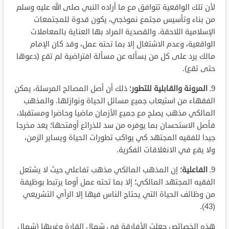
لأن تلك الواقعية تتوافق مع ما أراده النبي صلى الله عليه وسلم
من بناء وتأسيس مجتمع نموذجي، يكون قدوة للمجتمعات
الإسلامية اللاحقة. والقصدية المراد بها العناية بالمعاملات
الواقعية، وعدم الاشتغال إلا بما تحته عمل، وقد كان الإمام
مالك يرد على كل من يسأله عن مسألة افتراضية لم تقع (دعوها
حتى تقع).
9ـ
المرونة والقابلية للتطور
؛ ذلك أن أصل المصالح المرسلة، يمكن
الفقهاء من استيعاب جميع مسائل الحياة ونوازلها. والمذهب
المالكي مذهب يصلح مع جميع الأزمان ماضيا وحاضرا ومستقبلا،
فأصل الاستحسان بما يوفره من سد للذرائع أوفتحها؛ يعد مخرجا
جيدا للفقيه المجتهد كي يواكب تطورات الحياة ويساير الزمن،
ولا يقع في الانغلاقات الفكرية.
9ـ
الفاعلية
؛ إن المذهب المالكي مذهب تفاعلي حيث لا يشتعل
الفقيه المجتهد المالكي؛ إلا بما تحته عمل أوما يرتبط بوظيفة
من وظائف الحياة التي يحتاج الناس فيها إلا الرأي التشريعي
(43).
هذه الخصائص جعلت الأفارقة في شمال القارة وغربها (شمال