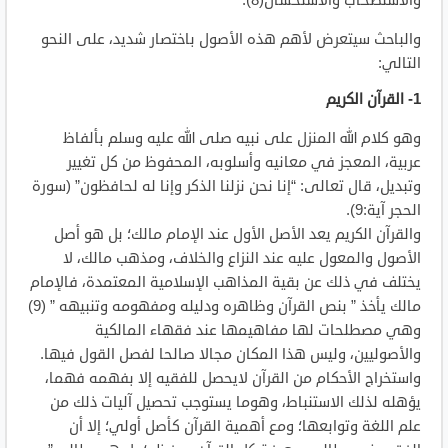
والاستصحاب والاستحسان(8).
والباحث سيتعرض لأهم هذه الأصول باختصار شديد، على النحو
التالي:
1- القرآن الكريم
وهو كلام الله المنزل على نبيه صلى الله عليه وسلم بألفاظ
عربية، المعجز في معانيه وأسلوبه، المحفوظ من كل تغيير
وتبديل، قال تعالى: “إنا نحن نزلنا الذكر وإنا له لحافظون” (سورة
الحجر آية:9).
والقرآن الكريم يعد الأصل الأول عند الإمام مالك؛ بل هو أصل
الأصول والمعول عليه عند النزاع والخلاف، ومذهب مالك، لا
يختلف في ذلك عن بقية المذاهب الإسلامية المعتمدة، فالإمام
مالك يأخذ ” بنص القرآن وظاهره ودليله ومفهومه وتنبيهه ” (9)
وهي مصطلحات لها مفاهيمها عند فقهاء المالكية
والأصوليين، وليس هذا المكان مجالا صالحا لفصل القول فيها.
واستخراج الأحكام من القرآن لايحصل للفقيه إلا بفهمه فهما،
يؤهله لذلك الاستنباط، وهوما يستوجب تحصيل آليات ذلك من
علم اللغة وتوابعها؛ ومع أهمية القرآن كأصل أولي؛ إلا أن