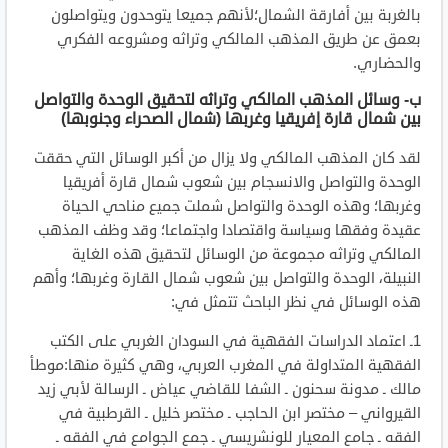
بالغربة بين أفارقة الشمال؛لأنهم جميعا يتوحدون ويتواصلون
بعمق عن طريق المذهب المالكي وتراثه ومشروعه الفكري
والحضاري.
ب- وسائل المذهب المالكي وتراثه لتحقيق الوحدة والتواصل
بين شمال قارة إفريقيا وغربها (شمال الصحراء وجنوبها)
لقد كان المذهب المالكي ولا يزال من أكبر الوسائل التي حققت
الوحدة والتواصل والانسجام بين شعوب شمال قارة أفريقيا
وغربها؛ وهذه الوحدة والتواصل شملت جميع مناحي الحياة
عقيدة وفقها وسياسة واقتصادا واجتماعا؛ وقد وظف المذهب
المالكي وتراثه مجموعة من الوسائل لتحقيق هذه الغاية
النبيلة، الوحدة والتواصل بين شعوب شمال القارة وغربها؛ وأهم
هذه الوسائل في نظر الباحث تتمثل في:
1ـ اعتماد الدراسات الفقهية في السودان الغربي على الكتب
الفقهية المتداولة في المغرب العربي، وهي كثيرة منها:موطأ
مالك ـ مدونة سحنون ـ الشفا للقاضي عياض ـ الرسالة لأبي زيد
القيرواني – مختصر ابن الحاجب ـ مختصر خليل ـ القرطبية في
الفقه ـ جامع المعيار للونشريسي ـ جمع الجوامع في الفقه ـ