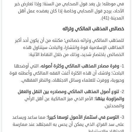
في موطئه؛ بل يعد قول الصحابي من السنة؛ وإذا تعارض خبر
الآحاد، يرجح قول الصحابي وخاصة إذا كان يعضده عمل أهل
المدينة (41).
خصائص المذهب المالكي وتراثه
للمذهب المالكي وتراثه خصائص؛ مكنته من أن يكون أحد أكبر
المذاهب الإسلامية قوة وانتشارا، والباحث سيتناول هذه
الخصائص باختصار شديد، وذلك من خلال النقاط الآتية:
1-
وفرة مصادر المذهب المالكي وكثرة أصوله
، التي أوضحها
الباحث؛ ولاشك أن هذه الكثرة أغنت الفقه المالكي وأعطته قوة
وحيوية، ووفرت للعلماء وسائل الاجتهاد، والنظر الفقهي.
2-
تنوع أصول المذهب المالكي ومصادره بين النقل والعقل
والمزاوجة بينها
؛ الأمر الذي ميز المالكية عن أهل الرأي
والمحدثين.
3-
التوسع في استثمار الأصول توسعا كبيرا
؛ مما ساعد ويساعد
على سد الفراغ، الذي يمكن أن يحس به المجتهد عند ممارسة
الاجتهاد والاستنباط.