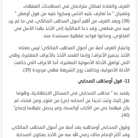
العرف والعادة لفظان مترادفان في اصطلاحات الفقهاء،
وتعنيان ” ما تعارف عليه الناس وساروا عليه من قول أوفعل ”
(38) ويعد العرف من أهم أصول المذهب المالكي، في ما لم يرد
فيه نص قطعي، وقد دعا المالكية إلى الأخذ بهذا الأصل في
الفتاوي، وصاغوا قواعد فقهية مستمدة منه.
واعتبار العرف أصلا من أصول المذهب المالكي؛ ليس معناه
الأخذ بجميع الأعراف؛ وإنما القصد الأخذ بالأعراف المعتبرة، وهي
التي توافق الأدلة الأصولية المعتبرة، أما الأعراف التي خالفت
الأدلة الأصولية، وخالفت روح الشريعة فهي مردودة (39).
11- قول أومذهب الصحابي
يقصد به ” مذهب الصحابي في المسائل الاجتهادية، وهوما
نقل إلينا، وثبت لدينا عن أصحابه (ص) من فتوى ومن قضاء، لم
يكن فيهما نص من الكتاب أوالسنة، ولم يحصل عليهما إجماع”
(40).
وقول الصحابي أومذهبه يعد أصلا من أصول المذهب المالكي،
وقد أكثر الإمام مالك رضي الله عنه من الأخذ بفتاوى الصحابة