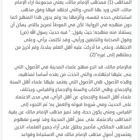
المذاهب (1) فمذهب الإمام مالك، يعني مجموعة آراء الإمام
مالك، التي ورد بها النص، والتي اجتهد فيها وفق مذهب
استنباطي حدده لنفسه، وألزمها به؛ ولم يدون هذا المنهج كما
دون منهجه في الرواية؛ لكن في الموطأ تصريح بكلام، يمكن أن
يستفاد منه منهجه؛ حيث يقول: ” فيه حديث رسول الله (ص)
وقول الصحابة والتابعين ورأيي، وقد تكلمت برأي، وعلى
الاجتهاد، وعلى ما أدركت عليه أهل العلم ببلدنا، ولم أخرج من
جملتهم إلى غيره”(2).
فالإمام مالك، قد اتبع منهج علماء المدينة في الأصول، التي
بنى عليها اجتهاده، والتي اتخذت من بعده أساسا لمذهبه،
وهذه الأصول، هي الأصول التي يعتمد عليها علماء أهل السنة
والإجماع، وهي الكتاب والسنة والإجماع والقياس، ويختلف
علماء أهل السنة والإجماع، عن أهل الرأي، في مدى الاعتماد
على الحديث وفي شروط قبوله والعمل به؛ ثم اللجوء إلى
القياس، ومتي يكون حجة، وقد تميز مذهب الإمام مالك عن بقية
المذاهب بالاعتماد على عمل أهل المدينة وقد توسع مفهوم
المذهب المالكي، فأصبح يطلق على آراء جميع العلماء، الذين
يعتمدون أصول مذهب الإمام مالك في الاستنباط وقواعد