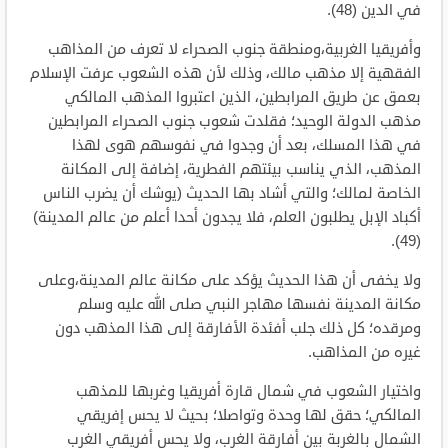
في الدين (48).
وأفريقيا الغربية،ومنطقة جنوب الصحراء لا تعرف من المذاهب
الفقهية إلا مذهب مالك، وذلك لأن هذه الشعوب عرفت الإسلام
بعمق عن طريق المرابطين، الذين اعتبروا المذهب المالكي
مذهب الدولة الوحيد؛ فقلدت شعوب جنوب الصحراء المرابطين
في هذا المسلك، بعد أن وجدوا في نفوسهم هوى لهذا
المذهب، الذي يناسب بيئتهم الفطرية، إضافة إلى المكانة
الخاصة لمالك؛ والتي أشاد بها الحديث (يوشك أن يضرب الناس
أكباد الإبل يطلبون العلم، فلا يجدون أحدا أعلم من عالم المدينة)
(49).
ولا يخفى أن هذا الحديث يؤكد على مكانة عالم المدينة،وعلى
مكانة المدينة نفسها مهاجر النبي صلى الله عليه وسلم
ومرقده؛ كل ذلك جلب أفئدة الأفارقة إلى هذا المذهب دون
غيره من المذاهب.
واختيار الشعوب في شمال قارة أفريقيا وغربها للمذهب
المالكي؛ حقق لها وحدة وتواصلا؛ بحيث لا يحس إفريقي
الشمال بالغربة بين أفارقة الغرب، ولا يحس أفريقي الغرب