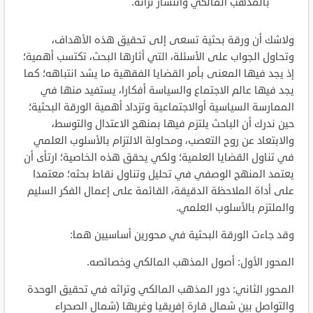
بالمذهب المالكي وانتشار تراثه.
ولاشك أن ورقة بحثية تسعى إلى تحقيق هذه الأهداف،
وتحاول الجواب على الأسئلة، التي أثارها البحث، تكتسب أهمية؛
إذ يجد فيها المعنى بأمر القضايا الفقهية ما يشد انتباهه؛ كما
يجد فيها عالم الاجتماع والسياسة أفكارا، يستفيد منها في
الممارسة السياسية أوالاجتماعية وتزداد أهمية الورقة البحثية؛
حين ندرك أن الباحث يلتزم فيها بمنهج الاعتدال والتوسط،
والابتعاد عن روح التعصب، ومحاولة الالتزام بالأسلوب العلمي
في تناول القضايا العلمية؛ ولكي يحقق هذه الخاصية؛ ارتأى أن
يعتمد المنهج الوصفي في تحليل وتناول نقاط بحثه؛ معتمدا
على أداة الملاحظة الدقيقة، القائمة على إعمال الفكر السليم
والملتزم بالأسلوب العلمي.
وقد جاءت الورقة البحثية في محورين أساسيين هما:
المحور الأول: أصول المذهب المالكي وخصائصه.
المحور الثاني: دور المذهب المالكي وتراثه في تحقيق الوحدة
والتواصل بين شمال قارة إفريقيا وغربها (شمال الصحراء