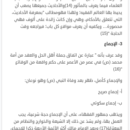
العلماء فيما يعرف بالمأثور (14)والأحاديث جميعها يصعب أن
يحيط بها العالم الفقيه؛ ولهذا فهومطالب “بمعرفة الأحاديث،
التي تتعلق بالأحكام، وهي وإن كانت زائدة على ألوف فهي
محصورة… ويكفيه أن يعرف مواقع كل باب؛ فيراجعه وقت
الحاجة “(15)
3- الإجماع
وقد عرف بأنه ” عبارة عن اتفاق جملة أهل الحل والعقد من أمة
محمد (ص) في عصر من الأعصر على حكم واقعة من الوقائع
“(16)
والإجماع كأصل، ظهر بعد وفاة النبي (ص) وهو نوعان:
أ‌- إجماع صريح
ب‌- إجماع سكوتي
ويذهب جمهور الفقهاء، على أن الإجماع حجة شرعية، يجب
العمل بها، ولم يشذ عن ذلك إلا الشيعة والخوارج والنظام من
المعتزلة(17) ويعد الإمام مالك أكثر الأئمة الأربعة ذكرا للإجماع،