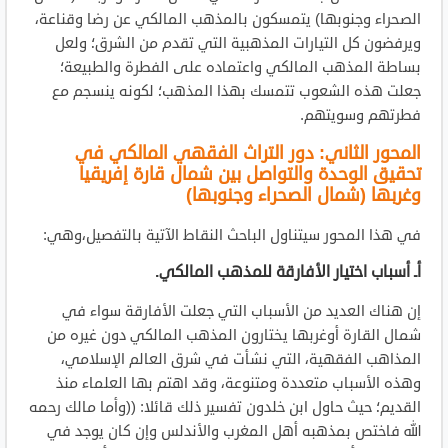
الصحراء وجنوبها) يتمسكون بالمذهب المالكي عن رضا وقناعة،
ويرفضون كل التيارات المذهبية التي تقدم من الشرق؛ ولعل
بساطة المذهب المالكي واعتماده على الفطرة والطبيعة؛
جعلت هذه الشعوب تتمسك بهذا المذهب؛ لكونه ينسجم مع
فطرتهم وسويتهم.
المحور الثاني: دور التراث الفقهي المالكي في
تحقيق الوحدة والتواصل بين شمال قارة إفريقيا
وغربها (شمال الصحراء وجنوبها)
في هذا المحور سيتناول الباحث النقاط الآتية بالتفصيل،وهي:
أـ أسباب اختيار الأفارقة للمذهب المالكي.
إن هناك العديد من الأسباب التي جعلت الأفارقة سواء في
شمال القارة أوغربها يختارون المذهب المالكي دون غيره من
المذاهب الفقهية، التي نشأت في شرق العالم الإسلامي،
وهذه الأسباب متعددة ومتنوعة، وقد اهتم بها العلماء منذ
القديم؛ حيث حاول ابن خلدون تفسير ذلك قائلا: ((وأما مالك رحمه
الله فاختص بمذهبه أهل المغرب والأندلس وإن كان يوجد في