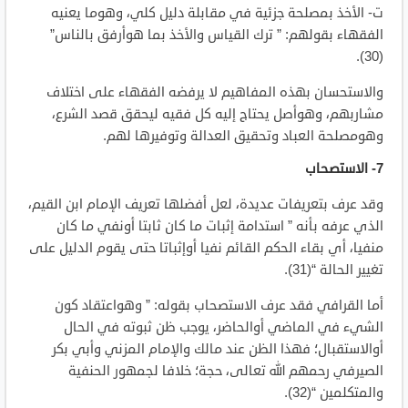
ت‌- الأخذ بمصلحة جزئية في مقابلة دليل كلي، وهوما يعنيه
الفقهاء بقولهم: ” ترك القياس والأخذ بما هوأرفق بالناس”
(30).
والاستحسان بهذه المفاهيم لا يرفضه الفقهاء على اختلاف
مشاربهم، وهوأصل يحتاج إليه كل فقيه ليحقق قصد الشرع،
وهومصلحة العباد وتحقيق العدالة وتوفيرها لهم.
7- الاستصحاب
وقد عرف بتعريفات عديدة، لعل أفضلها تعريف الإمام ابن القيم،
الذي عرفه بأنه ” استدامة إثبات ما كان ثابتا أونفي ما كان
منفيا، أي بقاء الحكم القائم نفيا أوإثباتا حتى يقوم الدليل على
تغيير الحالة “(31).
أما القرافي فقد عرف الاستصحاب بقوله: ” وهواعتقاد كون
الشيء في الماضي أوالحاضر، يوجب ظن ثبوته في الحال
أوالاستقبال؛ فهذا الظن عند مالك والإمام المزني وأبي بكر
الصيرفي رحمهم الله تعالى، حجة؛ خلافا لجمهور الحنفية
والمتكلمين “(32).