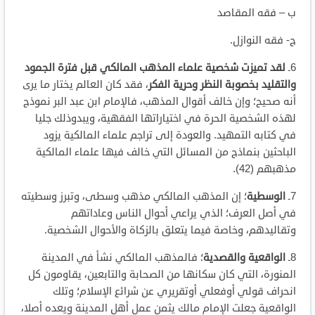
ب – فقه المقاصد
ج- فقه النوازل.
6ـ
لقد تميزت شخصية علماء المذهب المالكي قبل فترة الجمود
والتقليد بخصوبة النظر وحرية الفكر
، فقد كان العالم يختار ما يرى
أنه صحيح؛ وإن خالف أقوال المذهب، فالإمام ابن عبد البر نموذج
لهذه الشخصية الحرة في اختياراتها الفقهية، ويبدوذلك جليا
في كتابه التمهيد. والعودة إلى تراجم علماء المالكية يزود
الباحثين بنماذج من المسائل التي خالف فيها علماء المالكية
مذهبهم (42).
7ـ
الوسطية
؛ إن المذهب المالكي مذهب وسطى، وتبرز وسطيته
في أصل العرف؛ الذي يراعي أحوال الناس وعاداتهم
وتقاليدهم، وخاصة فيما يتعلق بالزكاة والأحوال الشخصية.
8ـ
الواقعية والقصدية
؛ فالمذهب المالكي نشأ في المدينة
المنورة، التي كان سكانها من الصحابة والتابعين، يقاومون كل
انحراف قولي أوفعلي أوتقريري عن شرائع الإسلام؛ وتلك
الواقعية جعلت الإمام مالك يثمن عمل أهل المدينة ويعده أصلا،