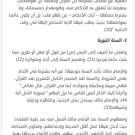
الفقيه غير مطالب بمعرفة كل القرآن وحفظه؛ بل هومطالب ”
بمعرفة ما تتعلق به الأحكام منه، وهومقدار خمسمائة، ولا
يشترط حفظها – آيات الأحكام – عن ظهر قلب؛ بل أن يكون عالما
بمواضعها؛ بحيث يطلب فيها الآية المحتاج إليها في وقت
الحاجة “(10).
2- السنة النبوية
وتعني ما أضيف إلى النبي (ص) من قول أو فعل أو تقرير، مما
يثبت حكما شرعيا (11). وتقسم السنة إلى آحاد ومتواترة (12)
والإمام مالك يأخذ السنة بنوعيها؛ غير أنه يشترط في الآحاد
بعض الشروط. والسنة تعد المصدر الثاني للتشريع بعد القرآن،
فهي مبينة ومكملة ومؤكدة لما في القران، قال تعالي ”
وأنزلنا إليك الذكر لتبين للناس ما نزل إليهم ” (سورة النحل آية
44). والإمام مالك يستدل بنص الحديث وظاهره ودليله
وتنبيهه(13).
ومفهوم السنة عند الإمام مالك أشمل منه عند بقية العلماء؛
حيث أدخل فيها عمل أهل المدينة وإجماعهم، وفتاوى الصحابة،
وفتاوى كبار التابعين الآخذين عنهم، وهذه الأنواع يدرجها بقية