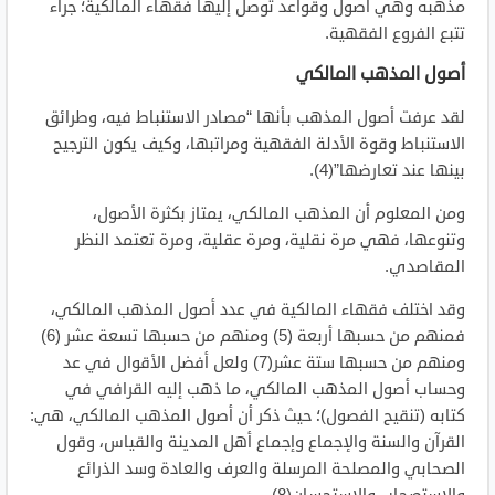
مذهبه وهي أصول وقواعد توصل إليها فقهاء المالكية؛ جراء
تتبع الفروع الفقهية.
أصول المذهب المالكي
لقد عرفت أصول المذهب بأنها “مصادر الاستنباط فيه، وطرائق
الاستنباط وقوة الأدلة الفقهية ومراتبها، وكيف يكون الترجيح
بينها عند تعارضها”(4).
ومن المعلوم أن المذهب المالكي، يمتاز بكثرة الأصول،
وتنوعها، فهي مرة نقلية، ومرة عقلية، ومرة تعتمد النظر
المقاصدي.
وقد اختلف فقهاء المالكية في عدد أصول المذهب المالكي،
فمنهم من حسبها أربعة (5) ومنهم من حسبها تسعة عشر (6)
ومنهم من حسبها ستة عشر(7) ولعل أفضل الأقوال في عد
وحساب أصول المذهب المالكي، ما ذهب إليه القرافي في
كتابه (تنقيح الفصول)؛ حيث ذكر أن أصول المذهب المالكي، هي:
القرآن والسنة والإجماع وإجماع أهل المدينة والقياس، وقول
الصحابي والمصلحة المرسلة والعرف والعادة وسد الذرائع