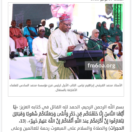
الأستاذ محمد القرشي إبراهيم نياس، النائب الأول لرئيس فرع مؤسسة محمد السادس للعلماء
الأفارقة بالسنغال.
بسم اللّه الرحمن الرحيم، الحمد لله القائل في كتابه العزيز: ﴿
يَا
أَيُّهَا النَّاسُ إِنَّا خَلَقْنَاكُم مِّن ذَكَرٍ وَأُنثَىٰ وَجَعَلْنَاكُمْ شُعُوبًا وَقَبَائِلَ
لِتَعَارَفُوا إِنَّ أَكْرَمَكُمْ عِندَ اللَّهِ أَتْقَاكُمْ إِنَّ اللَّهَ عَلِيمٌ خَبِيرٌ
﴾، (
13،
الحجرات
) والصلاة والسلام على المبعوث رحمة للعالمين وعلى