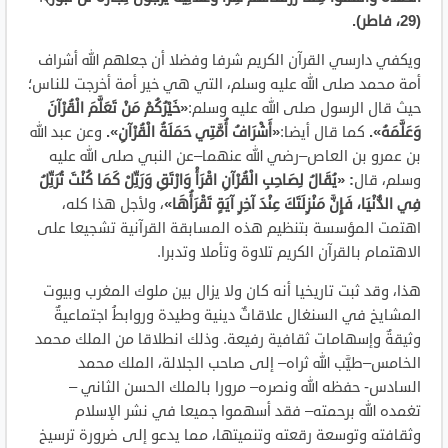
(29، فاطر).
ويكفي دارسي القرآن الكريم شرفا وفضلا أن جعلهم الله أشراف
أمة محمد صلى الله عليه وسلم، التي هي خير أمة أخرجت للناس؛
حيث قال الرسول صلى الله عليه وسلم:
«خَيْرُكُمْ مَنْ تَعَلَّمَ الْقُرْآنَ
وَعَلَّمَهُ».
كما قال أيضا:
«أَشْرَافُ أُمَّتِي حَمَلَةُ الْقُرْآنِ».
وعن عبد الله
بن عمرو بن العاص–رضي الله عنهما–عن النبي صلى الله عليه
وسلم، قال
: «يُقَالُ لِصَاحِبِ الْقُرْآنِ اقْرَأْ وَارْتَقِ وَرَتِّلْ كَمَا كُنْتَ تُرَتِّلُ
فِي الدُّنْيَا، فَإِنَّ مَنْزِلَتَكَ عِنْدَ آخِرِ آيَةٍ تَقْرَأُهَا»
، ولأجل هذا كله،
اهتمت المؤسسة بتنظيم هذه المسابقة القرآنية تشجيعا على
الاهتمام بالقرآن الكريم تلاوة وتأملا وتدبرا.
هذا، وقد ثبت تاريخيا أنه كان ولا يزال بين ملوك المغرب وبيوت
المشايخ في السنغال علاقاتٌ دينية وطيدة وروابطُ اجتماعيةٌ
وثيقةٌ وإسهامات ثقافية رفيعة. وذلك انطلاقا من الملك محمد
الخامس–طيَّب الله ثراه– إلى صاحب الجلالة، الملك محمد
السادس- حفظه الله ونصره– مرورا بالملك الحسن الثاني –
تغمده الله برحمته– فقد أسهموا جميعا في نشر الإسلام
وثقافته وتوسعة رقعته وتنميتها، مما يدعو إلى ضرورة ترسيخ