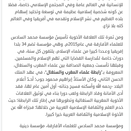
للإنسانية في العالم عامة وفي المجتمع الإسلامي خاصة، فضلا
عن كونه شخصية إسلامية عظيمة في توسعة وتخليد إسهام
بلده العظيم في نشر الإسلام وتقدمه في أفريقيا وفي العالم
كله بلا نزاع.
ومن ثمرة تلك العلاقة الأخوية تأسيسُ مؤسسة محمد السادس
للعلماء الأفارقة في عام2015م. وهي مؤسسة تضم 34 بلدا
إفريقيا وعـددا كبيرا من علماء الإسلام، يلتقون كل سنة، في
دورات خاصة لمُدارسة القضايا التي تهم الإسلام والمسلمين.
وقبلها تأسست جمعية الصداقة بين علماء المغرب والسنغال،
المعروفة بـ”
رابطة علماء المغرب والسنغال
“، في عهد الملك
الحسن الثاني. وكان الأستاذُ إبراهيم محمود جوب؛ أحـدُ أعلام
البلاد -رحمه الله وأسكنه فسيح جناته- أول أمين عام لها، فقد
أدى الأمانة وقاد الرابطة ولعب دورا بناء في توثيق العلاقات
الأخوية المغربية السنغالية وتطويرها في إطار تلك الرابطة؛ حيث
خدم العلم والثقافة الإسلامية العربية من خلالها؛ فجزاه الله عن
الأخوة الإسلامية والثقافة العربية خيرا كبيرا.
ومؤسسة محمد السادس للعلماء الأفارقة، مؤسسة دينية