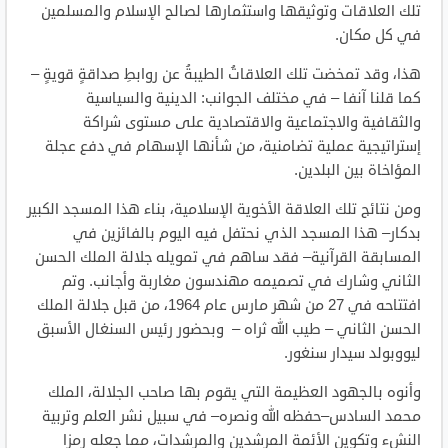
تلك العلاقات وتوثيقها واستثمارها لصالح الإسلام والمسلمين
في كل مكان.
هذا، وقد تمخضت تلك العلاقاتُ الطيبةُ عن روابطِ صداقةٍ قويةٍ –
كما قلنا آنفا – في مختلف الجوانب: الدينية والسياسية
والثقافية والاجتماعية والاقتصادية على مستوى شراكة
إستراتيجية عملية تضامنية، من شأنها الإسهام في دفع عجلة
المؤاخاة بين البلدين.
ومن نتائج تلك العلاقة الأخوية الإسلامية، بناء هذا المسجد الكبير
بدكار– هذا المسجد الذي نحتفل فيه اليوم بالفائزين في
المسابقة القرآنية– فقد ساهم في تمويله جلالة الملك الحسن
الثاني وشارك في تصميمه مهندسون مغاربة وأجانب. وتم
افتتاحه في 27 من شهر مارس عام 1964، من قبل جلالة الملك
الحسن الثاني – طيب الله ثراه – وبحضور رئيس السنغال الأسبق
ليووبولد سيدار سنغور.
وأنوه بالجهود العظيمة التي يقوم بها صاحب الجلالة، الملك
محمد السادس–حفظه الله ونصره– في سبيل نشر العلم وتربية
النشء وتكوين الأئمة المرشدين والمرشدات، مما جعله رمزا