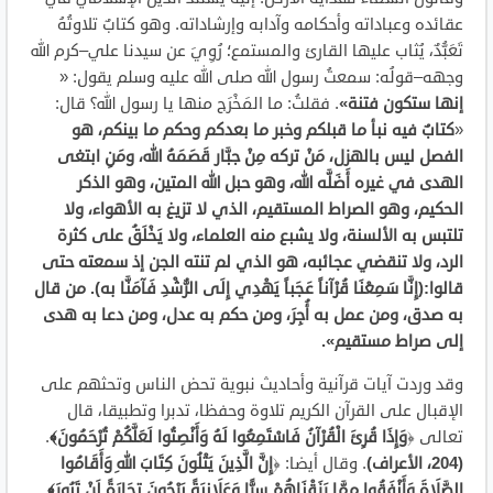
عقائده وعباداته وأحكامه وآدابه وإرشاداته. وهو كتابٌ تلاوتُهُ
تَعَبُّدٌ، يُثاب عليها القارئ والمستمع؛ رُوِيَ عن سيدنا علي–كرم الله
وجهه–قولُه: سمعتُ رسول الله صلى الله عليه وسلم يقول: «
إنها ستكون فتنة»
. فقلتُ: ما المَخْرَج منها يا رسول الله؟ قال:
«
كتابٌ فيه نبأ ما قبلكم وخبر ما بعدكم وحكم ما بينكم، هو
الفصل ليس بالهزل، مَنْ تركه مِنْ جبَّار قَصَمَهُ الله، ومَنِ ابتغى
الهدى في غيره أَضَلَّه الله، وهو حبل الله المتين، وهو الذكر
الحكيم، وهو الصراط المستقيم، الذي لا تزيغ به الأهواء، ولا
تلتبس به الألسنة، ولا يشبع منه العلماء، ولا يَخْلَقُ على كثرة
الرد، ولا تنقضي عجائبه، هو الذي لم تنته الجن إذ سمعته حتى
قالوا:
(
إِنَّا سَمِعْنَا قُرْآناً عَجَباً يَهْدِي إِلَى الرُّشْدِ فَآمَنَّا به
)
. من قال
به صدق، ومن عمل به أُجِرَ، ومن حكم به عدل، ومن دعا به هدى
إلى صراط مستقيم».
وقد وردت آيات قرآنية وأحاديث نبوية تحض الناس وتحثهم على
الإقبال على القرآن الكريم تلاوة وحفظا، تدبرا وتطبيقا، قال
تعالى ﴿
وَإِذَا قُرِئَ الْقُرْآنُ فَاسْتَمِعُوا لَهُ وَأَنْصِتُوا لَعَلَّكُمْ تُرْحَمُونَ﴾
.
(204، الأعراف)
. وقال أيضا: ﴿
إِنَّ الَّذِينَ يَتْلُونَ كِتَابَ اللهِ وَأَقَامُوا
الصَّلَاةَ وَأَنْفَقُوا مِمَّا رَزَقْنَاهُمْ سِرًّا وَعَلَانِيَةً يَرْجُونَ تِجَارَةً لَنْ تَبُورَ﴾
.