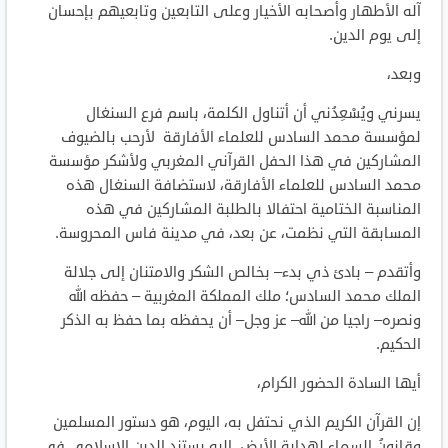
آله الأطهار وأصحابه الأخيار وعلى التابعين وتابعيهم بإحسان
إلى يوم الدين.
وبعد،
يسرني ويُسْعِدُني أن أتناول الكلمة، باسم فرع السنغال
لمؤسسة محمد السادس للعلماء الأفارقة لأرحب بالضيوف
المشاركين في هذا الحفل القرآني المغربي ولأشكر مؤسسة
محمد السادس للعلماء الأفارقة، لاستضافة السنغال هذه
المناسبة الختامية احتفالا بالطلبة المشاركين في هذه
المسابقة التي نظمت، عن بعد، في مدينة فاس المحروسة.
وأتقدم – بادئ ذي بدء– بخالص الشكر والامتنان إلى جلالة
الملك محمد السادس؛ ملك المملكة المغربية – حفظه الله
ونصره– راجيا من الله– عز وجل– أن يحفظه بما حفظ به الذكر
الحكيم.
أيها السادة الحضور الكرام،
إن القرآن الكريم الذي نحتفل به، اليوم، هو دستور المسلمين
وقانونُ السماء لهداية الأرض. إليه يستند الدين الإسلامي في