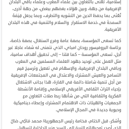
إسلامية، تُعْنَى بالتعاون بين علماء المغرب وعلماء باقي البلدان
الإفريقية من جهة، وبين هؤلاء بعضهم ببعض، من جهة أخرى،
تُعْنَى بما يحفظ الدين من التشويه والتطرف، وبما يجعل قِيَمَهُ
السمحةَ في خدمة الاستقرار والسلام والتنمية في هذه البلدان
الأفريقية.
كما تسعى المؤسسة، بصفة عامة وفرع السنغال، بصفة خاصة،
برئاسة البروفيسور روحان امباي، الذي نتمنى له شفاء عاجلا غير
آجل، تسعى المؤسسة – كما قلنا – إلى تحقيق أهداف سامية،
مثل العمل على توحيد جهود العلماء المسلمين في المغرب
وباقي البلدان الإفريقية، والإسهام في تفعيل وترسيخ قيم
التسامح والعيش المشترك والاعتدال في المجتمعات الإفريقية
من أجل تنمية شاملة دائمة في القارة، هذا بجانب الاشتغال
بإحياء التراث الثقافي الأفريقي الإسلامي وإقامة الأنشطة
الفكرية والثقافية التي من شأنها ربط صلات التعاون مع
الجمعيات والهيئات ذات الاهتمام المشترك وإعطاء ديناميكية
وحيوية جديدة في المجال الإسلامي.
وأشكر، قبل الختام، فخامة رئيس الجمهورية/ محمد مَاكِي صَالْ
الذى أصدر توجيهاته النيرة إلى السيد وزير الداخلية لتسهيل