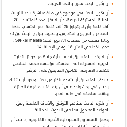
أن يكون البحث محررا باللغة العربية.
أن يكون البحث في موضوع ذي صلة مباشرة بأحد الثوابت
الدينية المشتركة الأربعة، وأن لا يقل عدد كلماته عن 20
ألف كلمة وأن لا يتجاوز 25 ألف كلمة، دون احتساب لائحة
المصادر والمراجع والفهارس، وعموما يتراوح البحث بين 70
و100 صفحة من صفحات A4 نوع الخط: Sakkal majalla ،
حجم الخط في المتن 18، وفي الإحالة: 14.
أن لا يكون المتسابق قد فاز بأية جائزة من جوائز الثوابت
الدينية المشتركة التي نظمتها مؤسسة محمد السادس
للعلماء الأفارقة، العامين السابقين على الترشح.
لا يحق للمتسابق أن يتقدم بأكثر من بحث، ويجوز أن يشترك
باحثان في بحث واحد على أن يتم اقتسام قيمة الجائزة
بينهما مناصفة في حالة الفوز.
أن يلتزم الباحث بمناهج التوثيق والأمانة العلمية وفق
القواعد المعمول بها في البحوث المماثلة.
يتحمل المتسابق المسؤولية الأدبية والقانونية إذا ثبت أن
بحثه منقول كليا أو جزئيا من عمل للغير.