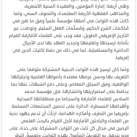
وهي أربعة: إمارة المؤمنين، والعقيدة السنية الأشعرية،
والمذاهب الفقهية الأربعة المعتمدة، والتصوف السني، ولما
كانت هذه الثوابت في أصلها مؤسسةً علمياً وفق ما تقرر في
مُحْكمات الشرع الحكيم، ومُسلّمات العقل السليم، وتوطدت عبر
التاريخ الإفريقي الطويل، فقد وجب على العلماء الأفارقة القيام
بأمانة ترسيخها وتعليمها وتجديد العهد بها لدى الأجيال
الحاضرة والمستقبلية، لما في ذلك من حفظ لكليات الدين في
إفريقيا.
ولما كان ترسيخ هذه الثوابت الدينية المشتركة متوقفا على
التعريف بها وحسن عرضها معضدة بأصولها العلمية وتجلياتها
الواقعية، وفق السياق المعاصر، وعلى دفع الشبهات عنها بما
يحافظ على استمراريتها وانتشارها، فإن مؤسسة محمد
السادس للعلماء الأفارقة وانسجاما مع منطلقاتها المبدئية
وأهدافها المسطرة، الدائرة على تحصين المجتمعات المسلمة
بإفريقيا من التطرف وأفكاره الهدامة، ارتأت أن تدعم جهود نخبة
من العلماء والباحثين الأفارقة لأجل القيام بالبحث العلمي
الرصين في مجال كل ثابت من الثوابت المشتركة على حدة، على
وجه يتحقق به التعريفُ المأمولُ بهذه الثوابت، وتعميقُ النظر