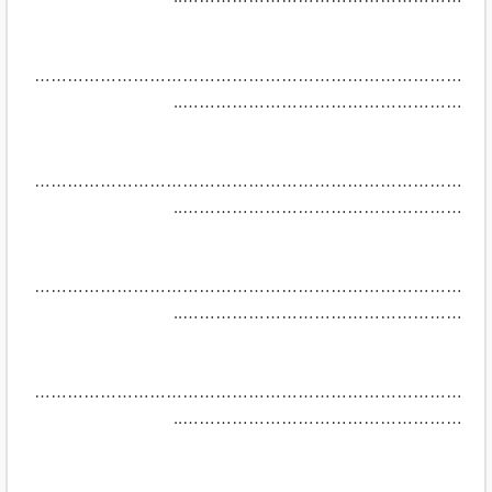
……………………………………………………………………
……………………………………………..
……………………………………………………………………
……………………………………………..
……………………………………………………………………
……………………………………………..
……………………………………………………………………
……………………………………………..