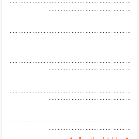
……………………………………………………………………
……………………………………………..
……………………………………………………………………
……………………………………………..
……………………………………………………………………
……………………………………………..
……………………………………………………………………
……………………………………………..
……………………………………………………………………
……………………………………………..