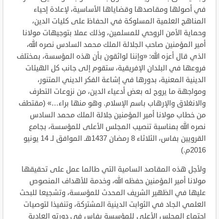
في أصولها ومقاصدها وقضاياها الأساسية، لإعادة إحياء
المناهج العلمية المسلوكة في الحفاظ على كليات الدين،
وحماية الأمن الروحي للمسلمين، وذلك عملا بتوجيهات مولانا
أمير المؤمنين صاحب الجلالة الملك محمد السادس نصره الله،
الذي قال أعزه الله: «وإننا لواثقون بأن هذه المؤسسة، بمختلف
فروعها في البلدان الإفريقية، ستقوم إلى جانب كل الهيئات
الدينية المعنية، بدورها في إشاعة الفكر الديني المتنور،
ومواجهة ما يروج له بعض أدعياء الدين، من نزوعات التطرف
والانغلاق والإرهاب باسم الإسلام. وهو منها براء…» (مقتطف
من خطاب مولانا أمير المؤمنين جلالة الملك محمد السادس
نصره الله بمناسبة تنصيب المجلس الأعلى للمؤسسة، بجامع
القرويين بفاس، الثلاثاء 8 رمضان 1437هـ الموافق لـ 14 يونيو
2016م.)
ولأجل هذه المقاصد السامية التي طالما عمل على تحقيقها
مولانا أمير المؤمنين حفظه الله، وخدمة للأهداف المنصوص
عليها في الظهير الشريف المحدث للمؤسسة، وتشجيعا للبحث
العلمي الجاد في الثوابت الدينية المشتركة، وتنفيذا لتوصيات
اجتماع المجلس الأعلى للمؤسسة بفاس في دورته العادية