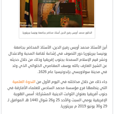
الدكتور محمد أويس رفيع الدين أستاذ محاضر بجامعة يونيسا ببريتوريا.
أبرز الأستاذ محمد أويس رفيع الدين، الأستاذ المحاضر بجامعة
يونيسا ببريتوريا دور التصوف في إشاعة ثقافة المحبة والاعتدال
ونشر قيم الإسلام السمحة بجنوب إفريقيا وذلك من خلال حديثه
عن الشيخ العارف بالله يوسف المقاصري الخلواتي الذي ولد
في مدينة سولاويسي بإندونيسيا عام 1626.
جاء ذلك من خلال مداخلته في اليوم الأول من
الندوة العلمية
التي ينظمها فرع مؤسسة محمد السادس للعلماء الأفارقة في
جنوب أفريقيا بعنوان الثوابت الدينية المشتركة: أسس الهوية
الإفريقية يومي السبت والأحد 25 و26 شوال 1440 هـ الموافق لـ
29 و30 يونيو 2019 م ببريتوريا.