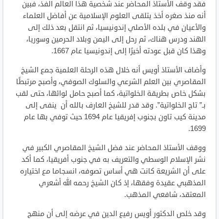
فقد وقف الأستاذ المحاضر عند شخصية هذا العالم الفذ، فبين
أنه منذ صغره أخذ يتلقى العلوم الإسلامية عن أفاضل العلماء
والأعيان في بلده الأصلي إندونيسيا، ثم انتقل بعد ذلك إلى
الهند ودرس هناك، ثم رحل إلى اليمن وبلاد الحرمين وسوريا،
وهذا كان قبل عودته أخيرًا إلى إندونيسيا عام 1667.
وأضاف الأستاذ أويس أنه خلال هذه الرحلة العلمية جمع الشيخ
المقاصري بين العلم الشرعي والسلوك الصوفي، وأصبح مرتبطًا
بشكل خاص بطريقة الخلواتية، كما أصبح حامل لوائها، حتى لقب
بـ” تاج الخلواتية”. وقد قدر للشيخ العارف بالله أن ينفى إلى
مدينة كيب تاون بجنوب إفريقيا عام 1694 حيث توفي بها عام
1699.
ووقف الأستاذ المحاضر عند فضل الشيخ المقاصري الكبير في
نشر الإسلام الوسطي والتعريف به في جنوب أفريقيا، كما أكد
على أن الشريعة كانت هي أساس تصوفه، انسجاما مع اختياره
المذهبي عقيدة وفقها، إذ كان الشيخ رحمه الله أشعري
المعتقد، شافعي المذهب.
وقد خلص الدكتور أويس رفيع الدين في عرضه إلى أن منهج