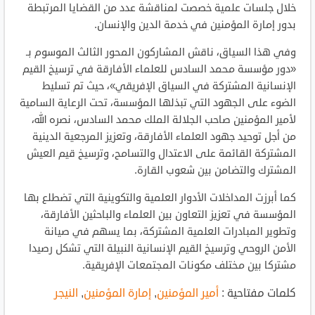
خلال جلسات علمية خصصت لمناقشة عدد من القضايا المرتبطة
بدور إمارة المؤمنين في خدمة الدين والإنسان.
وفي هذا السياق، ناقش المشاركون المحور الثالث الموسوم بـ
«دور مؤسسة محمد السادس للعلماء الأفارقة في ترسيخ القيم
الإنسانية المشتركة في السياق الإفريقي»، حيث تم تسليط
الضوء على الجهود التي تبذلها المؤسسة، تحت الرعاية السامية
لأمير المؤمنين صاحب الجلالة الملك محمد السادس، نصره الله،
من أجل توحيد جهود العلماء الأفارقة، وتعزيز المرجعية الدينية
المشتركة القائمة على الاعتدال والتسامح، وترسيخ قيم العيش
المشترك والتضامن بين شعوب القارة.
كما أبرزت المداخلات الأدوار العلمية والتكوينية التي تضطلع بها
المؤسسة في تعزيز التعاون بين العلماء والباحثين الأفارقة،
وتطوير المبادرات العلمية المشتركة، بما يسهم في صيانة
الأمن الروحي وترسيخ القيم الإنسانية النبيلة التي تشكل رصيدا
مشتركا بين مختلف مكونات المجتمعات الإفريقية.
كلمات مفتاحية :
أمير المؤمنين
,
إمارة المؤمنين
,
النيجر