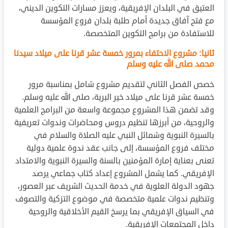
العتيق في البلدان الإفريقية، ويعزز مسارات التكوين الديني،
مع فتح آفاق جديدة أمام طلبة بلدان فروع المؤسسة
للاستفادة من برامج التكوين المتخصصة.
ثانيا: مشروع الاحتفاء بمرور خمسة عشر قرنا على ميلاد سيدنا
محمد صلى الله عليه وسلم
خصص الفصل الثاني لتقديم مشروع شامل بمناسبة مرور
خمسة عشر قرنا على ميلاد خير البرية، صلى الله عليه وسلم.
وقد تضمن هذا المشروع مجموعة واسعة من البرامج العلمية
والروحية، من أبرزها تنظيم دروس ومحاضرات وندوات تعريفية
بالسيرة النبوية وشمائل النبي عليه الصلاة والسلام في
مختلف فروع المؤسسة، إلى جانب عقد ندوة علمية دولية
تعنى بعناية إمارة المؤمنين بالسنة والسيرة النبوية والامتداد
الإفريقي. كما يشمل المشروع إعداد كتاب جماعي يرصد
جهود الدولة العلوية في خدمة الحديث الشريف عبر العصور،
وتنظيم ندوات علمية متخصصة في موضوع التزكية والتصوف
في السياق الإفريقي بما يرسخ القيم الأخلاقية والروحية
داخل المجتمعات الإفريقية.