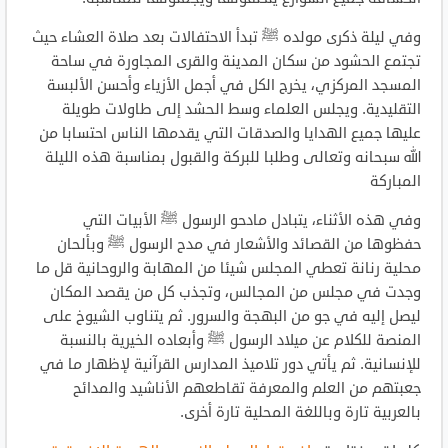
وفي ليلة ذكرى مولده ﷺ تبدأ الاحتفالات بعد صلاة العشاء حيث
تجتمع الحشود من سكان المدينة والقرى المجاورة في ساحة
المسجد المركزي، يخرج الكل في أجمل الأزياء وأحسن الألبسة
التقليدية. ويجلس العلماء وسط الحشد إلى طاولات طويلة
عليها جميع الهدايا والصدقات التي يقدمها الناس احتسابا من
الله سبحانه وتعالى وطلبا للبركة والقبول بمناسبة هذه الليلة
المباركة
وفي هذه الأثناء، يتبادل مادحو الرسول ﷺ الأبيات التي
حفظوها من القصائد والأشعار في مدح الرسول ﷺ وبألحان
محلية رنانة تعطي المجلس شيئا من المهابة والروحانية قل ما
وجدت في مجلس من المجالس، وتجذب كل من يقصد المكان
ليصل إليه في جو من البهجة والسرور. ثم يتناوب الشيوخ على
المنصة للكلام عن ميلاد الرسول ﷺ وأبعاده الخيرية بالنسبة
للإنسانية. ثم يأتي دور تلاميذ المدارس القرآنية لإظهار ما في
جعبتهم من العلم والمعرفة تقاطعهم الأناشيد والمدائح
بالعربية تارة وباللغة المحلية تارة أخرى.