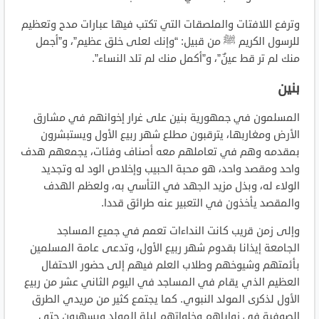
وترفع اللافتات والملصقات التي تكتب فيها عبارات مدح وتعظيم
للرسول الكريم ﷺ من قبيل: “وإنك لعلى خلق عظيم”، و”أجمل
منك لم تر قط عينٌ”، و”أكمل منك لم تلد النساء”.
بنين
المسلمون في جمهورية بنين على غرار إخوانهم في مشارق
الأرض ومغاربها، يترقبون مطلع شهر ربيع الأول ويستبشرون
بمقدمه وهم في تعاملهم معه أصناف وفئات، يجمعهم هدف
واحد ومقصد واحد، هو محبة الحبيب وإخلاص الود له وتجديد
الولاء له، وبذل مزيد الجهد في التأسي به، ولعظم الهدف
والمقصد يأخذون في التعبير عنه طرائق قددا.
وإلى زمن قريب كانت النداءات تعمم في جميع المساجد
الجامعة إيذانا بقدوم شهر ربيع الأول، وتدعى عامة المسلمين
بأئمتهم وشيوخهم وطلاب العلم فيهم إلى حضور الاحتفال
العظيم الذي يقام في المساجد في اليوم الثاني عشر من ربيع
الأول لذكرى المولد النبوي. كما يجتمع كثير من مريدي الطرق
الصوفية في زواياهم وخلواتهم ليلة المولد ويسهرون حتى