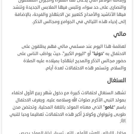
وإقامة الولائم التي يدعى لها الفقراء والجيران المسلمون
والنصارى على حد سواء، وتلبس فيها الملابس الجديدة وتنشد
فيها الأناشيد والأمداح كتعبير عن الابتهاج والفرحة، بالإضافة
إلى إحياء هذه الليالي في الجوامع ومجالس الذكر.
مالي
لعظمة هذا اليوم عند مسلمي مالي فهم يطلقون على
الاحتفال به “
دونبا
” أو “اليوم الكبير”. حيث يواظب الناس على
حضور مجالس الذكر والمديح ابتهاجا بميلاده عليه الصلاة
والسلام. وتستمر هذه الاحتفالات لعدة أيام.
السنغال
تشهد السنغال احتفالات كبيرة مع دخول شهر ربيع الأول احتفاء
بمولد النبي الأكرم صلوات الله وسلامه عليه. ويعرف الاحتفال
باسم “
غامو
” الذي معناه المولد باللغة المحلية. وتحتضن مدن
طوبى وتيواوان وكولاخ أكبر هذه الاحتفالات تعظيما وحبا للنبي
ﷺ.
وخلال الليالي العشر الأولى التي تسبق ليلة المولد يحرص