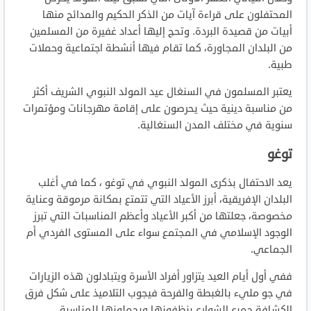
المحتفلون على قراءة آيات من الذكر الحكيم والمدائح منها
أبيات من قصيدة البردة. وتحج إليها أعداد غفيرة من المسلمين
من البلدان المجاورة، كما تقام فيها أنشطة اجتماعية وحملات
طبية.
يعتبر المسلمون في السنغال عيد المولد النبوي الشريف أكثر
من مناسبة دينية حيث يحرصون على إقامة مهرجانات ومؤتمرات
سنوية في مختلف المدن السنغالية.
توغو
يعد الاحتفال بذكرى المولد النبوي في توغو ، كما في أغلب
البلدان الإفريقية، أبرز الأعياد التي تتمتع بمكانة مرموقة وعناية
مخصوصة، جعلتها من أكبر الأعياد وأعظم المناسبات التي تبرز
الوجود الإسلامي في المجتمع سواء على المستوى الفردي أم
الجماعي.
ففي أول أيام العيد يتزاور أفراد الأسرة ويتبادلون هذه الزيارات
في جو مليء بالغبطة والفرحة فيجوب التلاميذ على شكل فرق
الكشافة جميع الشوارع ينظفونها ويجملونها للمناسبة.