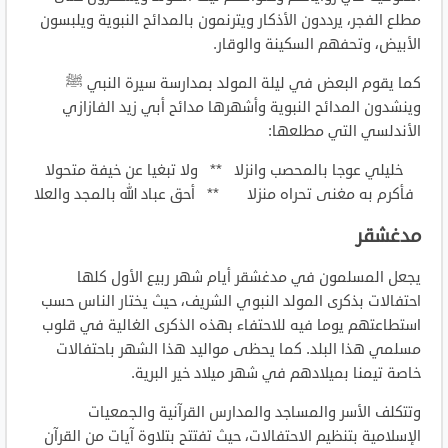
مطلع الفجر، يرددون الأذكار ويترنمون بالمدائح النبوية ويلبسون
الأبيض، وتحفهم السكينة والوقار.
كما يقوم البعض في ليلة المولد بمدارسة سيرة النبي ﷺ
وينشدون المدائح النبوية وأشهرها مدائح أبي زيد الفازازي
الأندلسي التي مطلعها:
خليلي عوجا بالمحصب وانزلا ** ولا تبغيا عن خيفة متحولا
فأكرم به مغنى تحراه منزلا ** أحق عباد الله بالمجد والعلا
مدغشقر
يجعل المسلمون في مدغشقر أيام شهر ربيع الأول كلها
احتفالات بذكرى المولد النبوي الشريف، حيث يختار الناس حسب
استطاعتهم يوما فيه للاحتفاء بهذه الذكرى الغالية في قلوب
مسلمي هذا البلد. كما يحظى مواليد هذا الشهر باحتفالات
خاصة تيمنا بميلادهم في شهر ميلاد خير البرية.
وتتكلف الأسر والمساجد والمدارس القرآنية والجمعيات
الإسلامية بتنظيم الاحتفالات، حيث تفتتح بتلاوة آيات من القرآن