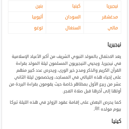
نيجيريا
كينيا
بنين
مدغشقر
السودان
أثيوبيا
مالي
السنغال
توغو
نيجيريا
يعد الاحتفال بالمولد النبوي الشريف من أكبر الأعياد الإسلامية
في نيجيريا. ويحيي النيجيريون المسلمون ليلة المولد بقراءة
القرآن الكريم والذكر ومدح خير الورى، ويحرص عدد كبير منهم
على إحياء هذه الليالي في المساجد، ويخصصون ليلة الثاني
عشر من ربيع الأول بمظاهر خاصة حيث يقومون بقراءة البردة من
أولها إلى آخرها قبل صلاة الفجر.
كما يحرص البعض على إقامة عقود الزواج في هذه الليلة تبركا
بيوم مولده ﷺ.
كينيا