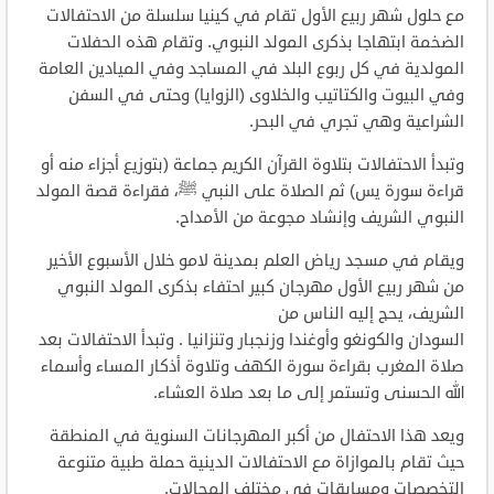
مع حلول شهر ربيع الأول تقام في كينيا سلسلة من الاحتفالات
الضخمة ابتهاجا بذكرى المولد النبوي. وتقام هذه الحفلات
المولدية في كل ربوع البلد في المساجد وفي الميادين العامة
وفي البيوت والكتاتيب والخلاوى (الزوايا) وحتى في السفن
الشراعية وهي تجري في البحر.
وتبدأ الاحتفالات بتلاوة القرآن الكريم جماعة (بتوزيع أجزاء منه أو
قراءة سورة يس) ثم الصلاة على النبي ﷺ، فقراءة قصة المولد
النبوي الشريف وإنشاد مجوعة من الأمداح.
ويقام في مسجد رياض العلم بمدينة لامو خلال الأسبوع الأخير
من شهر ربيع الأول مهرجان كبير احتفاء بذكرى المولد النبوي
الشريف، يحج إليه الناس من
السودان والكونغو وأوغندا وزنجبار وتنزانيا . وتبدأ الاحتفالات بعد
صلاة المغرب بقراءة سورة الكهف وتلاوة أذكار المساء وأسماء
الله الحسنى وتستمر إلى ما بعد صلاة العشاء.
ويعد هذا الاحتفال من أكبر المهرجانات السنوية في المنطقة
حيث تقام بالموازاة مع الاحتفالات الدينية حملة طبية متنوعة
التخصصات ومسابقات في مختلف المجالات.