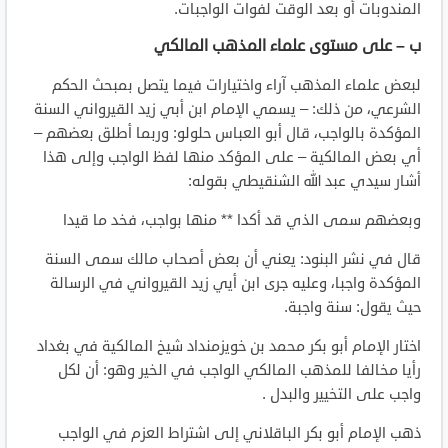
المندوبات أو بعد الوقت لفوات الواجبات.
ب – على مستوى علماء المذهب المالكي
لبعض علماء المذهب آراء واختيارات فيما يتصل بمبحث الحكم
الشرعي، من ذلك: – يسمي الإمام ابن أبي زيد القيرواني السنة
المؤكدة بالواجب، قال أبو العباس حلولو: وربما أطلق بعضهم –
أي بعض المالكية – على المؤكد منها لفظ الواجب وإلى هذا
أشار سيدي عبد الله الشنقيطي بقوله:
وبعضهم سمى الذي قد أكدا ** منها بواجب، فخد ما قيدا
قال في نشر البنود: يعني أن بعض أصحاب مالك سمى السنة
المؤكدة واجبا، وعليه جرى ابن أيي زيد القيرواني في الرسالة
حيث يقول: سنة واجبة.
اختار الإمام أبو بكر محمد بن خويزمنداد شيخ المالكية في بغداد
رأيا مخالفا للمذهب المالكي الواجب في الخير وهو: أن لكل
واجب على التخيير والبدل .
ذهب الإمام أبو بكر الباقلاني إلى اشتراط العزم في الواجب