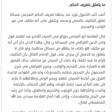
ما يتعلق بتعريف الحكم
أغلب كتب الأصول تورد عند بحثها تعريف الحكم الشرعي مسالة
تعلق التكليف بالصبي وعدمه. وتتفق على أنه مكلف في غير
الواجب والمحرم.
قال العلامة أبو العباس حلولو في الضياء اللامع عند تعقبه قول
ولي الدين العراقي في المسالة ن قال: وهذا الذي ذكر أي أنه
غير مكلف هو خلاف ما يظهر من مسائل مذهبنا، ولو قال لا
يتعلق به لاحتمل أن يجري على قول الإمام القائل بأن التكليف
إلزام ما فيه كلفة، ولا خفاء أن الصبي غير مخاطب بذلك لقصور
هذه العبارة على المحرم والواجب، وصرح القرافي في شرح
المحصول بأن الصحيح خطابه بالمندوبات وله في القواعد قاعدة
الفرق بين أنكحة الصبيان تنعقد ويخير الولي وطلاقهم لا يلزم
لأن عقد النكاح سبب إباحة الوطء، وهم أهل للخطاب بالإباحة
والندب والكراهة دون الوجوب والتحريم والطلاق، وكذا ابن رشد
في البيان والمقدمات، وإلى هذا أشار العلامة سيدي عبد الله
الشنقيطي فقال: