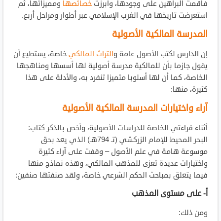
فأقمت البراهين على وجودها، وأبرزت
خصائصها
ومميزاتها، ثم
استعرضت تاريخها في الغرب الإسلامي عبر أطوار ومراحل أربع.
المدرسة المالكية الأصولية
إن الدارس لكتب الأصول عامة و
التراث المالكي
خاصة، يستطيع أن
يقول جازما بأن للمالكية مدرسة أصولية لها أسسها ومناهجها
الخاصة، كما أن لها أسلوبا متميزا تنفرد به، والأدلة على هذا
كثيرة، منها:
آراء واختيارات المدرسة المالكية الأصولية
أثناء قراءتي الخاصة للدراسات الأصولية، وأخص بالذكر كتاب:
البحر المحيط للإمام الزركشي (تـ 794هـ) الذي يعد بحق
موسوعة هامة في علم الأصول – وقفت على آراء كثيرة
واختيارات عديدة تعزى للمذهب المالكي، وهذه نماذج منها
فيما يتعلق بمباحث الحكم الشرعي خاصة، ولقد صنفتها صنفين:
أ- على مستوى المذهب
ومن ذلك: