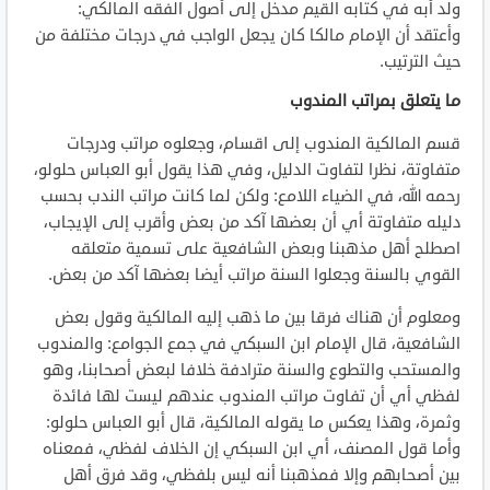
ولد أبه في كتابه القيم مدخل إلى أصول الفقه المالكي:
وأعتقد أن الإمام مالكا كان يجعل الواجب في درجات مختلفة من
حيث الترتيب.
ما يتعلق بمراتب المندوب
قسم المالكية المندوب إلى اقسام، وجعلوه مراتب ودرجات
متفاوتة، نظرا لتفاوت الدليل، وفي هذا يقول أبو العباس حلولو،
رحمه الله، في الضياء اللامع: ولكن لما كانت مراتب الندب بحسب
دليله متفاوتة أي أن بعضها آكد من بعض وأقرب إلى الإيجاب،
اصطلح أهل مذهبنا وبعض الشافعية على تسمية متعلقه
القوي بالسنة وجعلوا السنة مراتب أيضا بعضها آكد من بعض.
ومعلوم أن هناك فرقا بين ما ذهب إليه المالكية وقول بعض
الشافعية، قال الإمام ابن السبكي في جمع الجوامع: والمندوب
والمستحب والتطوع والسنة مترادفة خلافا لبعض أصحابنا، وهو
لفظي أي أن تفاوت مراتب المندوب عندهم ليست لها فائدة
وثمرة، وهذا يعكس ما يقوله المالكية، قال أبو العباس حلولو:
وأما قول المصنف، أي ابن السبكي إن الخلاف لفظي، فمعناه
بين أصحابهم وإلا فمذهبنا أنه ليس بلفظي، وقد فرق أهل