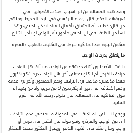
قد كلف الصبي على الذي أعتى ** في غير ما وجب والمحرم
وتعد هذه المسألة من أبرز أسباب اختلاف الأصوليين في
تعريفهم للحكم، قال الإمام الزركشي في البحر المحيط: ومنهم
من قال: خطاب الله المتعلق بأفعال العباد ليدخل الصبي، وهذا
نشأ من الخلاف في أن الصبي مأمور بأمر الولي أو بأمر الشارع.
فيكون البلوغ عند المالكية شرطا في التكليف بالواجب والمحرم.
ما يتعلق بدرجات الواجب
يناقش الأصوليون أثناء حديثهم عن الواجب مسألة: هل الواجب
مرادف للفرض أم لا؟ أو بمعنى آخر: هل للواجب درجات؟ ويذكرون
فيها مذهبين: مذهب يرى الترادف وهم الجمهور، وآخر يرى عدمه
وهم الأحناف .في حين لا يتعرضون لا من قريب ولا من بعيد إلى
قول المالكية في المسألة، قال حلولو، رحمه الله، في شرح
التنقيح:
ووقع لنا – أي المالكية – في المدونة ما يقتضي عدم الترادف،
أي بين الواجب والفرض، وهو قوله فإن احتقن في فرض أو
واجب وقال مثله في الضياء اللامع. ويقول الدكتور محمد المختار