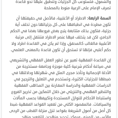
والشمول، فتستوعب كل الجزئيات وتنطبق عليها نحو قاعدة
تصرف الإمام على الرعية منوط بالمصلحة
السمة الرابعة:
الاطراد أو الأغلبية، فالأصل في حقيقتها أن
تكون مطردة في انطباقها على كل جزئياتها دون تخلف أية
جزئية، فتكون بذلك متتابعة يتبع بعض فروعها بعضا في الحكم
الجامع، لكن قد يتخلف فيها عنصر الاطراد فتنتقل إلى مرتبة
الأغلبية فالغالب كالمحقق، وإذا لم يكن في القاعدة اطراد ولا
حكم أغلبي فإنها لا تستحق أن تكون قاعدة بالمعنى العلمي.
إن القاعدة الفقهية تعبير عن تطور العقل الفقهي والتشريعي
في صياغة أحكام شرعية كلية موجزة وجامعة مستخرجة من
الأدلة الإجمالية وتأخذ مجرى المثل في شهرتها ودلالتها في
ضبطها للجزئيات الكثيرة، وتستخدم في التعليل والترجيح في
الدراسات الفقهية والدراسة المقارنة بين المذاهب الفقهية
والتنظير الفهمي والتنزيلي من خلال التمكين من تخريج الفروع
واستنباط الأحكام للنوازل المستجدة وتكييفها بحسب المآلات
والسياقات. فالمقصود الكلي من تقعيد القواعد الفقهية ضبط
كل أصل من أصول الشريعة بقواعد تنزل منزلة القطب من الرحى
والأس من المبنى ويمكن تحديد منهجين للتقعيد منهج