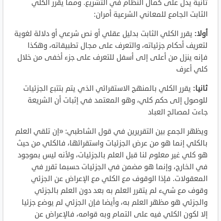
ثانية يدل على كمال النظام في التشريع. ومما يقرر الكلي
الثابت الجامع للمعاني الشرعية أمران:
أولا:
يقرر الكلي الثابت بدليل عقلي أو نص شرعي أو دلالة لغوية
لتعريف أحكام جزئياته، والتعرف على مجال تطبيقاته، وهكذا
فإنه ينزل من أعلى إلى أسفل للتعرف على جزء أخفى من خلال
كلي أعرف
ثانيا:
يقرر الكلي بالمنهج الاستقرائي الذي يتم بتتبع الجزئيات
للوصول إلى حكم كلي، وهو المعتمد في إثبات أن الشريعة
جاءت لمصالح العباد
ويظهر الجمع بين التقريرين في قول الشاطبي: «إن تلقي العلم
بالكلي إنما هو من عرض الجزئيات واستقرائها، فالكلي من حيث
هو كلي غير معلوم لنا قبل العلم بالجزئيات، ولأنه ليس بموجود
في الخارج، وإنما هو مضمن في الجزئيات حسبما تقرر في
المعقولات. فإذا الوقوف مع الكلي مع الإعراض عن الجزئي
وقوف مع شيء لم يتقرر العلم به بعد دون العلم بالجزئي
والجزئي هو مظهر العلم به، وأيضا فإن الجزئي لم يوضع جزئيا
إلا لكون الكلي فيه على التمام وبه قوامه، فالإعراض عن