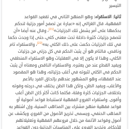
التيسير
ثانيا: الاستقراء:
وهو المنهج الثاني في تقعيد القواعد
الفقهية، قال الغزالي إنه «عبارة عن تصفح أمور جزئية لنحكم
[21]
بحكمها على أمر يشمل تلك الجزئيات»
، وقال عنه أيضا «أن
تتصفح جزئيات كثيرة داخلة تحت معنى كلي، حتى إذا وجدت حكما
[22]
في تلك الجزئيات حكمت على ذلك الكلي به»
، والاستقراء تام
وناقص، فالتام هو أن يثبت الحكم في كل جزئي من جزئيات
الكلي، وهذا لا يكون إلا في العقليات وهو الاستقراء المنطقي
ويفيد القطع عند من يعتبره. والاستقراء الناقص ومعناه أن يثبت
الحكم في الكلي لثبوته في أغلب جزئياته، وهذا هو المقصود
عند الفقهاء، وهو المشهور عندهم بإلحاق الفرد بالأعم
والأغلب، ويفيد الظن، ولكن هذا الظن يختلف في درجته وقوته
باختلاف الجزئيات كثرة وقلة، فكلما كانت أكثر كان الظن أغلب
وأقوى. واستقراء الفروع الفقهية لاستنباط قواعد أصولية أو
قواعد فقهية منهج مشترك بين المذاهب السنية، وإن اشتهر به
المذهب الحنفي، ويسمى تخريج الأصول من الفروع، ويكشف عن
أصول وقواعد الأئمة من خلال فروعهم الفقهية وتعليلاتهم
للأحكام. وتخريج الفروع على المناسبات الجزئية دون القواعد