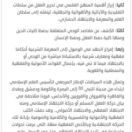
ثانيا:
إبراز أهمية المنهج العلمي في تحرير العقل من سلطات
التقليدية والآبائية والأهوائية والجهلية، لينقله إلى سلطان
العلم والمعرفة والاجتهاد الحضاري،
ثالثا:
الكشف عن مقاصد الوحي المتعلقة بحفظ كليات الدين
ومنها كلية حفظ العقل وحفظ الإنسان
رابعا:
إفراغ الجهد في الوصول إلى المعرفة الشرعية أحكاما
فقهية ومعارف شرعية بالاستنباط مباشرة من الوحي أو
بالاجتهاد فيما لا نص فيه، بإعمال القواعد الأصولية والفقهية
والمنطقية واللغوية.
وتمثل هذه السياقات الإطار المرجعي لتأسيس العلم الإسلامي
ابتداء من مدينة النبي ﷺ إلى البصرة والكوفة ودمشق وبغداد
والقاهرة والقيروان والقرويين والأندلس، قرونا متلاحقة في
بيان حركة العقل المسلم أو حركة الاجتهاد الإسلامي ومنه
الاجتهاد الفقهي والاجتهاد الأصولي.. وقد حفلت الكتب
الفقهية والأصولية والتفسيرية والكلامية والصوفية بإبانة تلك
الحركة الاجتهادية وبالأخص الفقهية منها، التي عرفت تحولات
متسارعة في تاريخ الاجتهاد الفقهي منذ عصر الرسول عليه