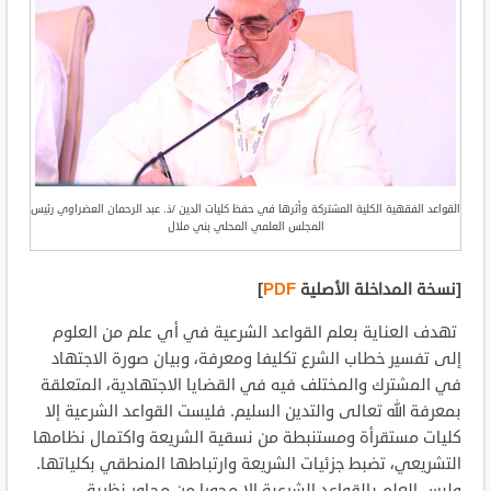
القواعد الفقهية الكلية المشتركة وأثرها في حفظ كليات الدين /ذ. عبد الرحمان العضراوي رئيس
المجلس العلمي المحلي بني ملال
[نسخة المداخلة الأصلية
PDF
]
تهدف العناية بعلم القواعد الشرعية في أي علم من العلوم
إلى تفسير خطاب الشرع تكليفا ومعرفة، وبيان صورة الاجتهاد
في المشترك والمختلف فيه في القضايا الاجتهادية، المتعلقة
بمعرفة الله تعالى والتدين السليم. فليست القواعد الشرعية إلا
كليات مستقرأة ومستنبطة من نسقية الشريعة واكتمال نظامها
التشريعي، تضبط جزئيات الشريعة وارتباطها المنطقي بكلياتها.
وليس العلم بالقواعد الشرعية إلا محورا من محاور نظرية