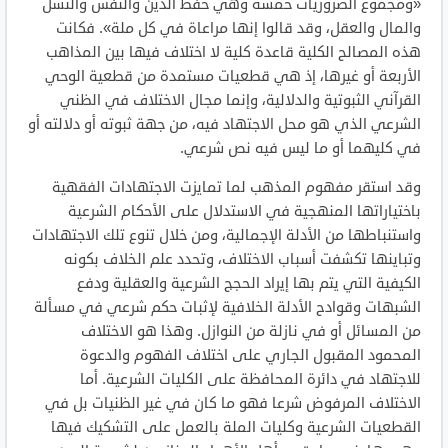
«ومجموع الضروريات خمسة وهي حفظ الدين والنفس والنسل
والمال والعقل، وقد قالوا إنها مراعاة في كل ملة». فكانت
هذه المصالح الكلية قاعدة كلية لا اختلاف فيها بين المذاهب
الأربعة أو غيرها، إذ هي قطعيات مستمدة من قطعية الوحي
القرآني الثبوتية والدلالية، وإنما مجال الاختلاف في الظني
الشرعي الذي هو محل الاجتهاد فيه، من جهة ثبوته أو دلالته أو
في كليهما أو ما ليس فيه نص شرعي.
وقد استقر مفهوم المذهب لما تمايزت الاجتهادات الفقهية
باختياراتها المنهجية في الاستدلال على الأحكام الشرعية
واستنباطها من الأدلة الإجمالية، ومن خلال تنوع تلك الاجتهادات
وتباينها تكشفت أسباب الاختلاف، وتحدد علم الخلاف بكونه
الكيفية التي يتم بها إيراد الحجج الشرعية والعقلية ودفع
الشبهات وقوادح الأدلة الخلافية لإثبات حكم شرعي في مسألة
من المسائل أو في نازلة من النوازل. وهذا هو الاختلاف
المحمود المقبول الجاري على اختلاف الفهوم والدعوة
للاجتهاد في دائرة المحافظة على الكليات الشرعية. أما
الاختلاف المرفوض شرعا فهو ما كان في غير الظنيات بل في
القطعيات الشرعية وكليات الملة بالعمل على التشكيك فيها