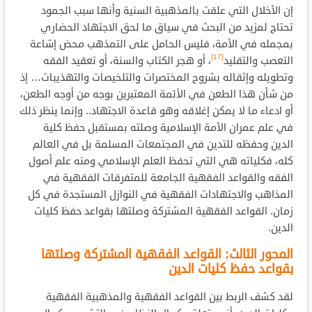
إن الأخلال التي علقت بالمذهبية السنية وأنها سبب الجمود
تحتاج لمزيد من البحث في سياق ما لحق الاجتهاد الحضاري
بمجمله في الأمة، فليس الحامل على التمذهب محض إشاعة
[17]
التعصب والتقليد
، أو هجر الكتاب والسنة، أو تعقيد الفقه
وتطويله وإثقاله بشروح المختصرات والتلخيصات والتهذيبات… إذ
من شأن هذا الطعن في الأئمة المعتبرين بوجه من أوجه الطعن،
أو ادعاء ما لا يمكن إغلاقه وهو قاعدة الاجتهاد.. وإنما ينظر ذلك
في علم عمران الأمة الإسلامية وصلته بمستقبل حفظ كلية
الدين وحفظه للتدين في المجتمعات المسلمة بل في العالم
كله، فكلياته هي التي تحفظ العلم الإسلامي ومنه علم أصول
الفقه والقواعد الفقهية الجامعة للمتفرقات الفقهية في
المذاهب والاجتهادات الفقهية في النوازل المستجدة في كل
زمان. القواعد الفقهية المشتركة وصلتها بقواعد حفظ كليات
الدين.
المحور الثالث: القواعد الفقهية المشتركة وصلتها
بقواعد حفظ كليات الدين
لقد كشف الربط بين القواعد الفقهية والمذهبية الفقهية