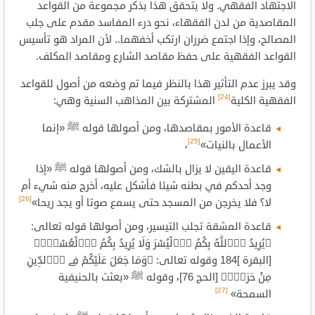
الاجتهاد الفقهي. ولا يتحقق هذا بذكر مجموعة من القواعد
المقاصدية من لدن الفقهاء، نحو درء المفاسد مقدم على جلب
المصالح، وإذا اجتمع ضرران ارتكب أخفهما.. لأن المراد هو تأسيس
القواعد الفقهية على حفظ مقاصد الشارع ومقاصد المكلف.
وقد يبرز عدم التأثير هذا بالنظر فيما تم وضعه من أصول للقواعد
[24]
الفقهية الكلية
المشتركة بين المذاهب السنية وهي:
قاعدة الأمور بمقاصدها، ومن أصولها قوله ﷺ «إنما
[25]
الأعمال بالنيات»
،
قاعدة اليقين لا يزال بالشك، ومن أصولها قوله ﷺ «إذا
وجد أحدكم في بطنه شيئا فأشكل عليه، أخرج منه شيء أم
[26]
لا؟ فلا يخرجن من المسجد حتى يسمع صوتا أو يجد ريحا»
قاعدة المشقة تجلب التيسير، ومن أصولها قوله تعالى:
﴿يُرِيدُ اُ۬للَّهُ بِكُمُ اُ۬لْيُسْرَ وَلَا يُرِيدُ بِكُمُ اُ۬لْعُسْرَۖ﴾
[البقرة ]184 وقوله تعالى: ﴿وَمَا جَعَلَ عَلَيْكُمْ فِے اِ۬لدِّينِ
مِنْ حَرَجٖۖ﴾ [الحج 76]، وقوله ﷺ «بعثت بالحنيفية
[27]
السمحة»