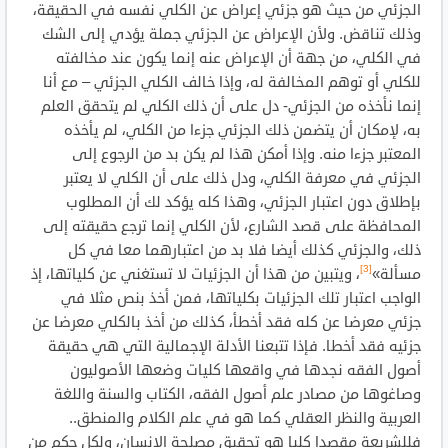
الجزئي من حيث هو جزئي إعراض عن الكلي نفسه في الحقيقة،
وذلك تناقض. ولأن الإعراض عن الجزئي جملة يؤدي إلى الشك
في الكلي، من جهة أن الإعراض عنه إنما يكون عند مخالفته
للكلي أو توهم المخالفة له، وإذا خالف الكلي الجزئي – مع أنا
إنما نأخذه من الجزئي- دل على أن ذلك الكلي لم يتحقق العلم
به، لإمكان أن يتضمن ذلك الجزئي جزءا من الكلي، لم يأخذه
المعتبر جزءا منه. وإذا أمكن هذا لم يكن بد من الرجوع إلى
الجزئي في معرفة الكلي، ودل ذلك على أن الكلي لا يعتبر
بإطلاق دون اعتبار الجزئي، وهذا كله يؤكد لك أن المطلوب
المحافظة على قصد الشارع، لأن الكلي إنما ترجع حقيقته إلى
ذلك، والجزئي كذلك أيضا فلا بد من اعتبارهما معا في كل
[3]
مسألة»
، ويتبين من هذا أن الجزئيات لا تستغني عن كلياتها، إذ
الواجب اعتبار تلك الجزئيات بكلياتها، فمن أخذ بنص مثلا في
جزئي معرضا عن كله فقد أخطأ، كذلك من أخذ بالكلي معرضا عن
جزئيه فقد أخطا. فإذا تتبعنا الأدلة الإجمالية التي هي حقيقة
أصول الفقه نجدها في واقعها كليات وضعها الأصوليون
وصاغوها من مصادر علم أصول الفقه، الكتاب والسنة واللغة
العربية والنظر العقلي كما هو في علم الكلام والمنطق..
فللشريعة مقصدا كليا هو تحقيق مصلحة الإنسان، ولكل حكم من