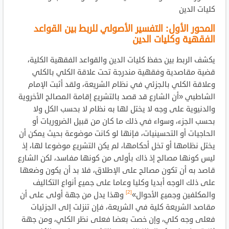
كليات الدين
المحور الأول: التفسير الأصولي للربط بين القواعد
الفقهية وكليات الدين
يكشف الربط بين حفظ كليات الدين والقواعد الفقهية الكلية،
قضية مقاصدية وفقهية مندرجة تحت علاقة الكلي بالكلي
وعلاقة الكلي بالجزئي في نظام الشريعة، ولقد أثبت الإمام
الشاطبي «أن الشارع قد قصد بالتشريع إقامة المصالح الأخروية
والدنيوية على وجه لا يختل لها به نظام لا بحسب الكل ولا
بحسب الجزء، وسواء في ذلك ما كان من قبيل الضروريات أو
الحاجيات أو التحسينيات، فإنها لو كانت موضوعة بحيث يمكن أن
يختل نظامها أو تخل أحكامها، لم يكن التشريع موضوعا لها، إذ
ليس كونها مصالح إذ ذاك بأولى من كونها مفاسد، لكن الشارع
قاصد به أن تكون مصالح على الإطلاق، فلا بد أن يكون وضعها
على ذلك الوجه أبديا وكليا وعاما على جميع أنواع التكاليف
[2]
والمكلفين وجميع الأحوال»
وهذا يدل من جهة أولى على أن
مقاصد الشريعة كلية في الشريعة، فإن تنزلت إلى الجزئيات
فعلى وجه كلي، وإن خصت بعضا فعلى نظر الكلي، ومن جهة