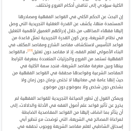
الكلية سيؤدي إلى تناقض أحكام الفروع وتختلف.
إن البحث عن الحكم الكلي في القواعد الفقهية ومصادرها
المستمدة منها، يكشف عن القدرة العقلية التجريدية التي وصل
إليها فقهاء المذاهب من خلال إدراكهم العميق لأهمية التعليل
في نظام الشريعة، وعن كون القدرة التجريدية تمثل قاعدة من
قواعد التأسيس لاستكشاف مقاصد الشارع ومقاصد المكلف في
[23]
البناء الأصولي لعلم الفقه، إذ لا مقاصد دون تعليل
، فالقواعد
الفقهية تستمد من الفروع والجزئيات المتعددة بمعرفة الترابط
بينها وبين معرفة مقاصد الشريعة، فنجد سمة الكلية في
المقاصد الشرعية وقواعدها محققة في القواعد الفقهية من
حيث إنها عامة في معانيها لا تختص بزمان دون زمان ولا
بشخص دون شخص ولا بموضوع دون موضوع.
ويمكن القول إن تطور الصياغة التجريدية للقواعد الفقهية لم
يخرج عن تأثير قواعد علم أصول الفقه في الأدلة والدلالات، إلى
أن يتأثر بما انضاف إليها من القواعد المقاصدية الضابطة
لمراعاة المصالح في الشريعة، التي توضحت مع تنظير أبي
إسحاق الشاطبي لعلم مقاصد الشريعة ووجوب تحققه في