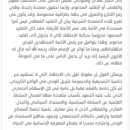
إلى اختيار عقدي وسلوكي. فليس الحامل على التمذهب الهوى
والتعصب أو التقليد المذموم، وإنما تحقيق مصلحة راجحة، وهي
رفع التنازع والتمزق في جهة جغرافية مخصوصة. وقد يكون في
تقرير هذه المصلحة الشرعية بيان أن التقليد الفقهي ليس أمرا
مستحدثا في الأمة بعد عصر الأئمة الأربعة، فقد كان التقليد
المحمود محروسا بحركية الاجتهاد لكي لا يتحول إلى تقليد
مذموم. وهذا يتوافق مع رفض الأئمة المجتهدين لفرض
اجتهاداتهم، ومنا ما تواتر عن الإمام مالك رحمه الله أنه قال له
هارون الرشيد إنه يريد أن يحمل الناس على ما في الموطأ،
فنهاه عن ذلك.
ويمكن القول إن مقولة غلق باب الاجتهاد التي لا تستقيم مع
خاصية التصديقية والديمومة لتنزيل الوحي في الواقع التاريخي،
لم تكن خاصة بالفقه فقط بل عامة في كل الإسهام الحضاري
الذي غلب عليه الجمود بأسباب متعددة منها انفصال السلطة
العلمية عن السلطة السياسية، والاستبداد السياسي والجدل
الفكري والفقهي الذي لا ينتج معارف علمية تحفظ المصالح
العامة وترتقي بالنظام المجتمعي، وجمود مناهج الاستمداد من
الوحي واعتباره مصدرا لا ينقطع للمعرفة الإنسانية في الحياة.