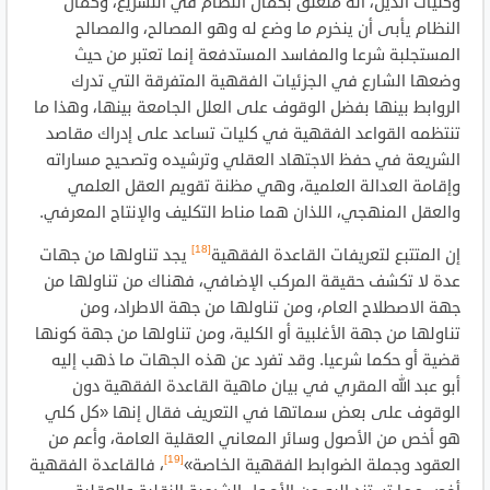
وكليات الدين، أنه متعلق بكمال النظام في التشريع، وكمال
النظام يأبى أن ينخرم ما وضع له وهو المصالح، والمصالح
المستجلبة شرعا والمفاسد المستدفعة إنما تعتبر من حيث
وضعها الشارع في الجزئيات الفقهية المتفرقة التي تدرك
الروابط بينها بفضل الوقوف على العلل الجامعة بينها، وهذا ما
تنتظمه القواعد الفقهية في كليات تساعد على إدراك مقاصد
الشريعة في حفظ الاجتهاد العقلي وترشيده وتصحيح مساراته
وإقامة العدالة العلمية، وهي مظنة تقويم العقل العلمي
والعقل المنهجي، اللذان هما مناط التكليف والإنتاج المعرفي.
[18]
إن المتتبع لتعريفات القاعدة الفقهية
يجد تناولها من جهات
عدة لا تكشف حقيقة المركب الإضافي، فهناك من تناولها من
جهة الاصطلاح العام، ومن تناولها من جهة الاطراد، ومن
تناولها من جهة الأغلبية أو الكلية، ومن تناولها من جهة كونها
قضية أو حكما شرعيا. وقد تفرد عن هذه الجهات ما ذهب إليه
أبو عبد الله المقري في بيان ماهية القاعدة الفقهية دون
الوقوف على بعض سماتها في التعريف فقال إنها «كل كلي
هو أخص من الأصول وسائر المعاني العقلية العامة، وأعم من
[19]
العقود وجملة الضوابط الفقهية الخاصة»
، فالقاعدة الفقهية