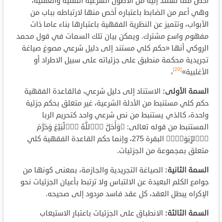
أخص مما تستند إليه من الأصول الشرعية النقلية والعقلية،
وهي أعم من الضابط باعتباره أخص منها لارتباطه بباب من
الأبواب، وتتميز عن النظرية الفقهية باعتبارها بناء عاما ذات
مفهوم واسع مشترك. ويمكن بيان تلك السمات في قول محمد
الروكي أنها «حكم كلي مستند إلى دليل شرعي مصوغ صياغة
تجريدية محكمة منطبق على جزئياته على سبيل الاطراد أو
[20]
الأغلبية»
،
السمة الأولى:
الاستناد إلى دليل شرعي، فالقاعدة الفقهية
حكم كلي مستنبط من الأدلة الشرعية، غير متعلق بحكم جزئية
واحدة، كالذي يستنبط من نص شرعي واحد كتحريم الربا
المستنبط من قوله تعالى: ﴿وَأَحَلَّ اَ۬للَّهُ اُ۬لْبَيْعَ وَحَرَّمَ
اَ۬لرِّبَوٰاْۖ﴾ البقرة 275، وإنما حكم القاعدة الفقهية كلي
متعلق بمجموعة من الجزئيات.
السمة الثانية:
الصياغة التجريدية والجازمة، بمعنى كونها من
جوامع الكلم البعيدة عن الالتباس ولا ترتبط بأعيان الجزئيات نحو
الإكراه يبطل العقد، كل عقد فاسد مردود إلى صحيحه.
السمة الثالثة:
الانطباق على الجزئيات باعتبار الاستيعاب