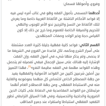
وفروع، وأصولها قسمان:
أحدهما
المسمى بأصول الفقه وهو في غالب أمره ليس فيه
إلا قواعد الأحكام الناشئة عن الألفاظ العربية خاصة وما يعرض
لتلك الألفاظ من النسخ والترجيح نحو الأمر للوجوب والنهي
للتحريم والصيغة الخاصة للعموم وما خرج عن ذلك إلا كون
القياس حجة وخبر الواحد وصفات المجتهدين.
القسم الثاني:
قواعد كلية فقهية جليلة كثيرة العدد مشتملة
على أسرار الشرع وحكمه، لكل قاعدة من الفروع في الشريعة ما
لا يحصى ولم يذكر منها شيء في أصول الفقه، وإن اتفقت
الإشارة إليه هنالك على سبيل الإجمال فبقي تفصيله لم يتحصل.
[5]
وهذه القواعد مهمة في الفقه عظيمة النفع»
، فهذا التمييز
بين أصلين شرعيين كليين من القواعد الأصولية والفقهية يفيد
من جهة المصطلح الخاص اختصاص كل منهما بموضوعه والغاية
منه في الاستنباط الفقهي. ومن جهة الاصطلاح العام أنهما
مرتبطتان مع القواعد المقاصدية في الحفاظ على كليات الدين
الضرورية والحاجية والتحسينية، وفي هذا السياق الترابطي تطور
التقعيد الفقهي استنباطا واستقراء عند جميع المذاهب