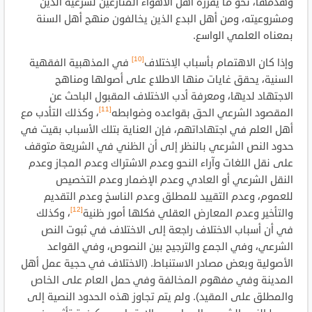
وهدمها، نحو ما يقرره أهل الأهواء المنازعين لشرعية الدين
ومشروعيته، ومن أهل البدع الذين يخالفون منهج أهل السنة
بمعناه العلمي الواسع.
[10]
وإذا كان الاهتمام بأسباب الِاختلاف
في المذهبية الفقهية
السنية، يحقق غايات منها الاطلاع على أصولها ومناهج
الاجتهاد لديها، ومعرفة أدب الاختلاف المقبول الباحث عن
[11]
المقصود الشرعي الحق بقواعده وضوابطه
، وكذلك التأدب مع
أهل العلم في اجتهاداتهم، فإن العناية بتلك الأسباب بقيت في
حدود النص الشرعي بالنظر إلى أن الظني في الشريعة متوقف
على نقل اللغات وآراء النحو وعدم الاشتراك وعدم المجاز وعدم
النقل الشرعي أو العادي وعدم الإضمار وعدم التخصيص
للعموم، وعدم التقييد للمطلق وعدم الناسخ وعدم التقديم
[12]
والتأخير وعدم المعارض العقلي فكلها أمور ظنية
، وكذلك
في أن أسباب الاختلاف راجعة إلى الاختلاف في ثبوت النص
الشرعي، وفي الجمع والترجيح بين النصوص، وفي القواعد
الأصولية وبعض مصادر الاستنباط. (الاختلاف في حجية عمل أهل
المدينة وفي مفهوم المخالفة وفي حمل العام على الخاص
والمطلق على المقيد). ولم يتم تجاوز هذه الحدود النصية إلى