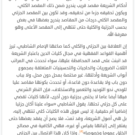
أحكام الشريعة مقصد قريب يندرج ضمن ذلك المقصد الكلي،
ويكون تحقيقه جزءا من تحقيقه، وقد تكون بين المقصد الجزئي
والمقصد الكلي درجات من المقاصد يندرج بعضها في بعض
بحسب الجزئية والكلية حتى تنتهي إلى المقصد الأعلى وهو
معرفة الله.
إن العلاقة بين الجزئي والكلي كما صاغها الإمام الشاطبي، تبرز
أهمية القواعد الفقهية في مجال كليات الدين باعتبار الشريعة
قد انبنت على قصد المحافظة عليها، سواء تحددت في المراتب
الثلاث الضروريات والحاجيات والتحسينيات المتعلقة بمجموع
أبواب الشريعة وأدلتها، غير مختصة بمحل دون محل، ولا بباب
دون باب ولا بقاعدة دون قاعدة، أو تحددت بكونها مقاصد عليا
للوحي نحو التوحيد والتعمير والاستخلاف، فإن النظر الشرعي
فيها أيضا عاما لا يختص بجزئية دون أخرى، لأنها كليات تقضي
على كل جزئي تحتها. يقول الشاطبي «سواء علينا أكان جزئيا
إضافيا أم حقيقيا، إذ ليس فوق هذه الكليات كلي تنتهي إليه،
بل هي أصول الشريعة، وقد تمت، فلا يصح أن يفقد بعضها حتى
يفتقر إلى إثباتها بقياس أو غيره، فهي الكافية في مصالح
[4]
الخلق عموما وخصوصا»
. وإذا كان هذا الاتصال بين الجزئي