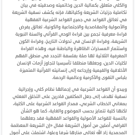
والكلي متعلق بكمالية الدين وخاتميته وصدقيته في بيان
تكاملية جزئيات الشريعة وكلياتها، فإنه يكشف نسقية الشريعة
في تعالق القواعد في جميع القواعد الشرعية الفقهية
والأصولية والمقاصدية والاجتماعية والكونية، تعالق يفرض
قراءة معرفية تجمع بين قراءة الوحي القرآني والسنة النبوية
الشريفة، وقراءة الإنسان في تحولات التاريخ، وقراءة الكون
واستثمار المسخرات الظاهرة والباطنة فيه. وهذه القراءة
المعرفية الثلاثية لها صلة بفلسفة التجدد في منطق الفهم
لكليات الدين، وجعلها منطلقا تأسيسيا لتجاوز أزمات الإنسان
الأخلاقية والقيمية وإرجاعه إلى إنسانيته القرآنية المتميزة
بلباس التقوى والأكرمية وعالمية الرحمة.
ويبدو أن القواعد الشرعية في إجمالها نظام كلي، وإجرائية
نسقية تهدف إلى جعل المكلفين قادرين على التخلق الفعلي
بمعاني الخطاب الشرعي، فمدار القواعد الشرعية على الكلية،
لكنها كلية تتمايز بحسب الموضوع والغاية، كما هو الشأن
بالنسبة للقواعد الأصولية والقواعد الفقهية فقد جعلهما
القرافي أصلين من أصول الشريعة فقال «إن الشريعة المعظمة
المحمدية زاد الله تعالى منارها شرفا وعلوا، اشتملت على أصول