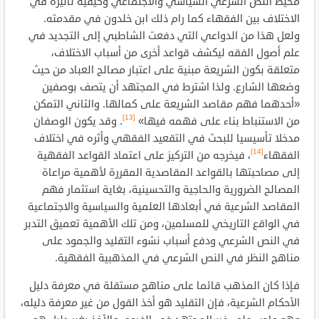
محيط النص الشرعي السياسي والاجتماعي وكيفية تأثيره في
الاختلاف بين الفقهاء كما رام ذلك ابن خلدون في مقدمته.
ولعل هذا من الدواعي التي دفعت الشاطبي إلى التجديد في
علم أصول الفقه ليكشف قواعد أخرى من أسباب الاختلاف،
متعلقة بكون الشريعة مبنية على اعتبار مصالح العباد من حيث
وضعها الشارع. ولذا اشترط في المجتهد أن يتصف بوصفين
«أحدهما فهم مقاصد الشريعة على كمالها. والثاني التمكن
[13]
من الاستنباط بناء على فهمه فيها»
. وقد يكون الوصفان
مدخلا تأسيسيا للبحث في التقعيد الفقهي وأثره في اختلاف
[14]
الفقهاء
، فيخرجه من التركيز على اعتماد القواعد الفقهية
إلى مصاحبتها بالقواعد المقاصدية المقررة لأهمية مراعاة
المصالح الضرورية والحاجية والتحسينية، بغاية استثمار فهم
المقاصد الشرعية في أبعادها العلمية والسياسية والاجتماعية
في الواقع التاريخي للمسلمين، ومن تلك الأهمية تعميق التدبر
في النص الشرعي ودفع أسباب نشوء التقليد والجمود على
مناهج النظر في النص الشرعي في المذهبية الفقهية.
فإذا كان المذهب قائما على مناهج مستقلة في معرفة دليل
الأحكام الشرعية، فإن التقليد هو أخذ القول من غير معرفة دليله،