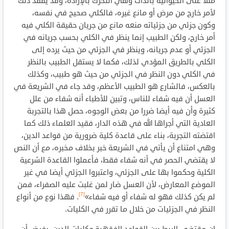
مثلا على الحيوانية بالذات وهي التحرك بالإرادة، وقد يفقد ذلك
لأمر خارج من مرض أو مانع غيره، فالكلي صحيح في نفسه،
وكون جزئي من جزئياته منعه مانع من جريان حقيقة الكلي فيه
أمر خارج، ولكن الطبيب إنما ينظر في الكلي بحسب جريانه في
الجزئي أو عدم جريانه، وينظر في الجزئي من حيث يرده إلى
الكلي بالطريق المؤدي لذلك، فكما لا يستقل الطبيب بالنظر
في الكلي دون النظر في الجزئي من حيث هو طبيب، وكذلك
بالعكس، فالشارع هو الطبيب الأعظم، وقد جاء في الشريعة في
العسل أن فيه شفاء للناس، وتبين للأطباء أنه شفاء من علل
كثيرة وأن فيه أيضا ضررا من بعض الوجوه، حصل هذا بالتجربة
العادية التي أجراها الله في هذه الدار، فقيد العلماء ذلك كما
اقتضته التجربة، بناء على قاعدة كلية ضرورية من قواعد الدين،
وهي امتناع أن يأتي في الشريعة خبر بخلاف مخبره، مع أن النص
لا يقتضي الحصر في أنه شفاء فقط، فأعملوا القاعدة الشرعية
الكلية وحكموا بها على الجزئي، واعتبروا الجزئي أيضا في غير
الموضع المعارض، لأن العسل ضار لمن غلبت عليه الصفراء، فمن
[7]
لم يكن كذلك فهو له شفاء أو فيه شفاء»
. فهذا نوع من أنواع
النظر في الجزئيات من خلال ما تقرر في الكليات.