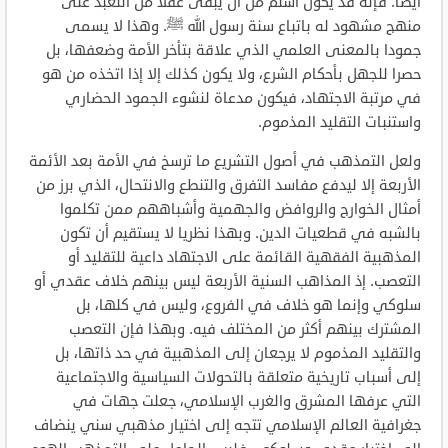
أيضا. فإنه قد يكون أسلم من أن يبقى غفلا من التعبد على
منهج مشهود له باتباع سنة رسول الله ﷺ. وهذا لا يسمى
جمودا بالمعنى العلمي الذي علاقة بتأخر الأمة وضعفها، بل
حصرا للجهل بأحكام الشرع، ولا يكون كذلك إلا إذا اتخذه من هو
في مرتبة الاجتهاد، فيكون مدعاة لنشوء الجمود الحضاري
واستنبات التقليد المذموم.
ولعل التمذهب في أصول التشريع ما ترسخ في الأمة بعد الأئمة
الأربعة إلا ليدفع مفاسد التفرق والتنطع والانتحال، الذي برز من
أمثال الخوارج والروافض والجهمية وأشباههم ممن تكلموا
بالشبه في قطعيات الدين. وبهذا نظريا لا يستقيم أن تكون
المذهبية الفقهية القائمة على الاجتهاد داعية للتقليد أو
التعصب. إذ المذاهب السنية الأربعة ليس بينهم خلاف عقدي أو
سلوكي وإنما هو خلاف في الفروع، وليس في كلها، بل
المشترك بينهم أكثر من المختلف فيه. وبهذا فإن التعصب
والتقليد المذموم لا يرجعان إلى المذهبية في حد ذاتها، بل
إلى أسباب تاريخية متعلقة بالتحولات السياسية والاجتماعية
التي عرفها المشرق والغرب الإسلامي، جعلت جهات في
جغرافية العالم الإسلامي تتجه إلى اختيار مذهبي سني ينضاف