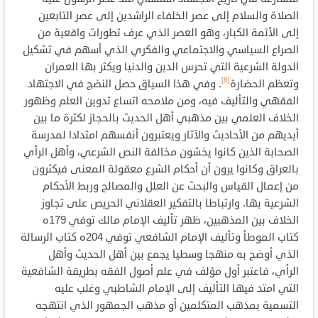
الصلاة والسلام إلى عصر الخلفاء الراشدين إلى عصر التابعين
إلى الأئمة الكبار، وهو العصر الذي عرف تطورات واقعية من
الصراع السياسي والاجتماعي والفكري الذي أسهم في تشكيل
الدولة الشرعية التي تحرس الدين والدنيا ويكثر بها العمران
[8]
وتعظم الحضارة
. وفي هذا السياق حصل النضج في الاجتهاد
الفقهي والتأليف فيه، ومن ملامحه اتساع تدوين العلم وظهور
الخلاف العلمي بين مذهبي أهل الحديث بالحجاز لكثرة ما بين
أيديهم من الأحاديث والآثار ويعتبرون أنفسهم امتدادا لمدرسة
الصحابة الذين كانوا يخشون مخالفة النص الشرعي، وأهل الرأي
بالعراق وكانوا يرون أن أحكام الشرع معقولة المعنى فيكثرون
من إعمال القياس والبحث عن العلل والمصالح وربط الأحكام
الشرعية بها. وارتباطا بالتفكير العقلاني الحريص على تجاوز
الخلاف بين المذهبين، ظهر تأليف الإمام مالك توفي 179ه
كتاب الموطأ وتأليف الإمام الشافعي توفي 204ه كتاب الرسالة
الذي أوضح به منهجا وسطيا يجمع بين أهل الحديث وأهل
الرأي، فاعتبر أول مؤلف في علم أصول الفقه بطريقة الشافعية
التي امتد فيها التأليف إلى الإمام الشاطبي وغلب عليه
التسمية بمذهب المتكلمين أو مذهب الجمهور الذي انتهجه