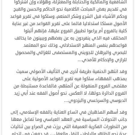
الشافعية والمالكية والحنابلة والمعتزلة، وهؤلاء وإن اشتركوا
في تقديم بعض المباحث الكلامية نحو الحاكم والحسن والقبح
وحكم الأشياء قبل الشرع وشكر المنعم، وسلكوا في تقرير قواعد
الأصول مسلكا استدلاليا قائما على تقرير القواعد من غير عناية
كلية بالفروع أم يراعوا تطبيق الفروع عليها، فإنهم أثبتوا
المختلف فيه الذي ينفردون به عن بعضهم ويبينون ما يخالف
قواعدهم بنفس المنهج الاستدلالي. وذلك نحو المعتمد
للبصري والبرهان للجويني والمستصفى للغزالي والمحصول
للرازي والإحكام للآمدي…
وقد انتهج الحنفية طريقة أخرى في التأليف الأصولي سميت
بمذهب الفقهاء، سلكوا فيه تقرير القواعد الأصولية على
مقتضى الفروع المنقولة عن أئمتهم، فالقاعدة مستنبطة من
الفروع الدائرة حولها، لا العكس. نحو أصول الفقه عند أبي زيد
الدبوسي والسرخسي والبزدوي…
وقد أسهم المذهبان في اتساع العناية بالفقه الإسلامي، إلى
جانب التحولات السياسية في العهد العباسي وما تفاعل معها
من التطورات الفكرية العميقة التي برزت في الصراع بين ثنائيات
عدة نحو الظاهر والباطن، النقل والعقل… قد دفعت في اتجاه