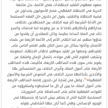
صعود مفهوم التقليد لاجتهادات بعض الأئمة، بدل متابعة
الحرية في الاجتهاد الفقهي، فصار الأصوليون يتحدثون عن
قضية الاجتهاد والتقليد، يقول ابن خلدون «إن الفقه المستنبط
من الأدلة الشرعية كثر فيه الخلاف بين المجتهدين، باختلاف
مداركهم وأنظارهم خلافا لا بد من وقوعه لما قدمناه، واتسع
ذلك في الملة اتساعا عظيما، وكان للمقلدين أن يقلدوا من
شاؤوا منهم، ثم لما انتهى الأمر إلى الأئمة الأربعة من علماء
الأمصار، وكانوا بمكان من حسن الظن بهم، اقتصر الناس على
تقليدهم، ومنعوا من تقليد سواهم، لذهاب الاجتهاد، لصعوبته
وتشعب العلوم التي هي مواده، باتصال الزمان وافتقاد من
يقوم على سوى هذه المذاهب الأربعة، فأقيمت هذه المذاهب
الأربعة على أصول الملة، وأجري الخلاف بين المتمسكين بها
والآخذين بأحكامها مجرى الخلاف في النصوص الشرعية والأصول
[9]
الفقهية»
، ولعل في إشارة ابن خلدون إقامة المذاهب الأربعة
على أصول الملة، ما يبين أن كل ما استنبطوه واستقرؤوه من
القواعد الفقهية قائم على المحافظة على الضروريات
المصلحية الكلية التي لا ينتظم عيش الدنيا إلا بتحصيلها في
الوجود الإنساني، وهي كما أبان عنها الشاطبي بقوله