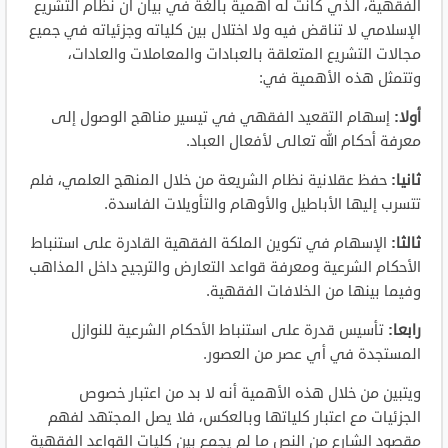
الفقهية، الذي كانت له أهمية بالغة في بيان أن نظام التشريع
الإسلامي لا تناقض فيه ولا اختلال بين كلياته وجزئياته في جميع
مجالات التشريع المتعلقة بالعبادات والمعاملات والعادات،
وتتمثل هذه الأهمية في:
أولا:
إسهام التقعيد الفقهي في تيسير مناهج الوصول إلى
معرفة أحكام الله تعالى لأفعال العباد.
ثانيا:
حفظ عقلانية نظام الشريعة من خلال المنهج العلمي، فلم
تتسرب إليها الأباطيل والأوهام والتأويلات الفاسدة.
ثالثا:
الإسهام في تكوين الملكة الفقهية القادرة على استنباط
الأحكام الشرعية ومعرفة قواعد التعارض والترجيح داخل المذاهب
وفيما بينها من الخلافات الفقهية.
رابعا:
تأسيس قدرة على استنباط الأحكام الشرعية للنوازل
المستجدة في أي عصر من العصور.
ويتبين من خلال هذه الأهمية أنه لا بد من اعتبار خصوص
الجزئيات مع اعتبار كلياتها وبالعكس، فلا يصل المجتهد لفهم
مقصود الشارع من النص ما لم يجمع بين كليات القواعد الفقهية