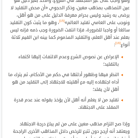
وهو واجب على غير المجتهد في الفروع، والأخذ بغير دليل هو
عين التمذهب بمذهب معين، وذكر الحجوي «أن محض التقليد لا
يرضى به رشيد وليس بحرام معرفة الدليل على من هو أهل،
[15]
ونوجب على العامي تقليد العالم»
، وهو ما يثبت كون التقليد
سائغا أو واجبا للضرورة، فإذا انتفت الضرورة وجب ذمه فإنه ليس
بعلم عند أهل العلم، والتقليد المذموم كما بينه ابن القيم ثلاثة
[16]
أنواع
:
الإعراض عن نصوص الشرع وعدم الالتفات إليها اكتفاء
بالتقليد؛
النظر فيها وظهور أدلتها في حكم من الأحكام، ثم يترك ما
أداه اجتهاده إليه مع أهليته للاجتهاد إلى التقليد من هو
أهل لأن يقلد؛
تقليد من لا يعلم أنه أهل لأن يؤخذ بقوله عند عدم قدرة
المقلد على الاجتهاد.
وإذا صح التزام مذهب معين على من لم يبلغ درجة الاجتهاد
ويعتقد أنه أرجح دون تتبع للرخص داخل المذاهب الأخرى الراجحة