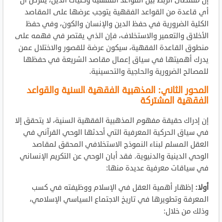
إن مقتضى الربط بين القواعد الفقهية وكليات الدين، يفرض أن
أي قاعدة من القواعد الفقهية يتوجب عرضها على المقاصد
الكلية الضرورية في حفظ الدين والإنسان والكون، وفي حفظ
الأخلاق والتعمير والاستخلاف، فإن الذي يقتصر في فهمه على
منطوق القاعدة الفقهية، سيكون عرضة للقصور والاختلال عمن
يدرك أهميتها في سياق إعمال مقاصد الشريعة في حفظها
للمصالح الضرورية والحاجية والتحسينية.
المحور الثاني: المذهبية الفقهية السنية والقواعد
الفقهية المشتركة
إن إدراك حقيقة مفهوم المذهبية الفقهية السنية، لا يتحقق إلا
في سياق الحركية المعرفية التي أحدثها الوحي القرآني في
العقل المسلم لبناء النموذج الاستخلافي المحقق لمقاصد
الوحي الدينية والدنيوية. فقد أبان الوحي عن التكريم الإنساني
في سياقات معرفية عديدة منها:
أولا:
إظهار أهمية العقل في الإسلام ووظيفته في كسب
المعرفة وتطويرها في تاريخ الاجتماع السياسي الإسلامي،
وذلك من خلال: