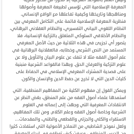
المعرفة الإسلامية التي تؤسس لطبيعة المعرفة وأصولها
ومناهجها وتاريخها وكيفية تفاعلها مع الواقع الإنساني.
فنظرية المعرفة الإسلامية قائمة على التكامل المعرفي بين
النظام اللغوي البياني التفسيري، والنظام العقلاني البرهاني،
والنظام الأخلاقي السلوكي المتعلق بالتزكية الإنسانية، فلا
يتصور أي تجزيئ في هذه الثلاثية من حيث الأصل المعرفي
المستمد من النص الشرعي وخطابه، فالعقلانية البرهانية في
علم أصول الفقه مثلا لا تنفك عن علوم البيان والتأويل ولا عن
علوم التزكية والعرفان الحق. وبهذا فالقواعد الشرعية منبنية
على قصدية المشترك المعرفي الإسلامي في الحفاظ على
كليات الدين التي لا تخرج عن حفظ الدين والإنسان والكون.
ويمكن القول إن مفهوم الكلية من المفاهيم المنطقية، التي
استمدها علماء أصول الفقه من علم المنطق، بغض النظر عن
الانتقادات المعرفية التي وجهت إلى إعماله في العلوم
الشرعية وخاصة أصول الفقه وعلم الكلام. ومن تلك المفاهيم،
الاستقراء والكلي والجزئي والقطعي والظني، والمقدمات…
ولعل نموذج الشاطبي من النماذج الأصولية التي استفادت كثيرا
من الدرس المنطقي، وعرفت كيف توظفه في إبداع المعرفة