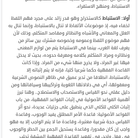
الاستنباط، ومنهج الاستقراء.
أولا: الاستنباط
كالاستخراج وهو قدر زائد على مجرد فهم اللفظ
لخفاء فيه، إذ موضوعات الألفاظ لا تنال بالاستنباط، وإنما تنال به
العلل والمعاني والأشباه والنظائر ومقاصد المتكلم، وذلك لأن
فهم موضوع اللفظ وعمومه وخصوصه مشترك بين سائر من
يعرف لغة العرب، بينما في الاستنباط يتم من لوازم المعنى
ونظائره ومراد المتكلم بكلامه ومعرفة حدوده، بحيث لا يدخل
فيها غير المراد، ولا يخرج منها شيء من المراد. وإذا كانت
القاعدة الفقهية حكما شرعيا كليا، فإنه لا يتم إثباته إلا
بالاستنباط، انطلاقا من تدبر عميق في ظاهر النصوص الشرعية
ومعقولها، أي في دلالاتها اللغوية وتراكيبها وسياقاتها ومن
دليل عقلي نحو القياس والاستصحاب والاستصلاح.. وهنا تبرز
أهمية القواعد الأصولية في إثبات القواعد الفقهية، من باب
إثبات الكلي للكلي الذي ينطبق على جزئيات عديدة، نحو أثر
القواعد الأصولية: قاعدة الأمر المطلق يفيد الوجوب، وقاعدة
القياس حجة شرعية معتبرة، وقاعدة ما لا يتم الواجب إلا به فهو
واجب إن كان مقدورا، وقاعدة يستحيل الجمع بين الحظر والوجوب
في فعل واحد، في تقعيد القاعدة الفقهية المشقة تجلب