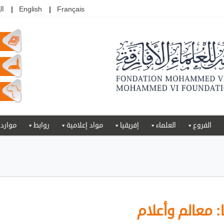
Français
English
ال
الفروع
العلماء
إفريقيا
مواد إعلامية
روابط
موارد
 معالم وأعلام