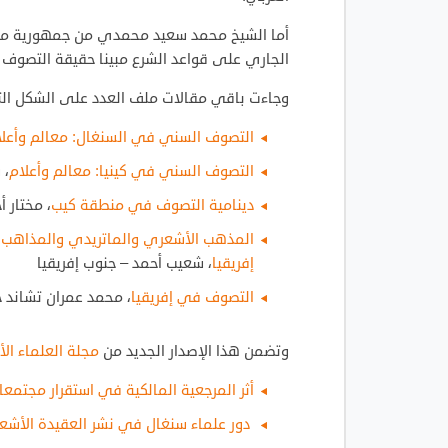
أما الشيخ محمد سعيد محمدي من جمهورية مور
الجاري على قواعد الشرع مبينا حقيقة التصوف ا
وجاءت باقي مقالات ملف العدد على الشكل الت
التصوف السني في السنغال: معالم وأعلا
التصوف السني في كينيا: معالم وأعلام
، 
دينامية التصوف في منطقة كيب
، مختار أ
المذهب الأشعري والماتريدي والمذاهب ا
إفريقيا
، شعيب أحمد – جنوب إفريقيا
التصوف في إفريقيا
، محمد عمران تشاند 
وتضمن هذا الإصدار الجديد من
مجلة العلماء الأ
أثر المرجعية المالكية في استقرار مجتمع
دور علماء سنغال في نشر العقيدة الأشعر