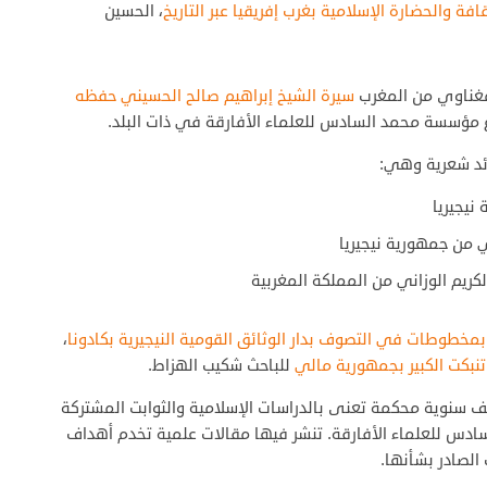
 والحضارة الإسلامية بغرب إفريقيا عبر التاريخ
، الحسين
مغناوي من المغرب
سيرة الشيخ إبراهيم صالح الحسيني حفظه
ع مؤسسة محمد السادس للعلماء الأفارقة في ذات البلد.
ائد شعرية وهي:
نيجيريا
 من جمهورية نيجيريا
الكريم الوزاني من المملكة المغربية
بمخطوطات في التصوف بدار الوثائق القومية النيجيرية بكادونا
،
بكت الكبير بجمهورية مالي
للباحث شكيب الهزاط.
صف سنوية محكمة تعنى بالدراسات الإسلامية والثوابت المشتركة
سادس للعلماء الأفارقة. تنشر فيها مقالات علمية تخدم أهداف
لصادر بشأنها.