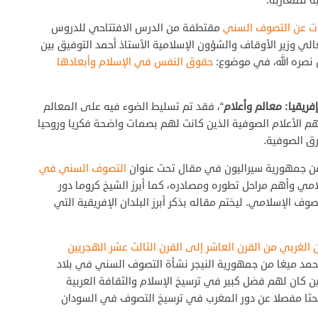
ة للمغاربة.
ت عن التصوف السني
مقتطفة من الدرس الافتتاحي للدروس
 1439هـ الذي ألقاه معالي وزير الأوقاف والشؤون الإسلامية الأستاذ أحمد التوفيق بين
 نصره الله، في موضوع:
حقوق النفس في الإسلام وأبعادها
ريقيا: معالم وأعلام
“، فقد تم تسليط الضوء فيه على المعالم
م الأعلام الصوفية الذين كانت لهم بصمات واضحة فكريا وروحيا
ق الصوفية.
ن جمهورية سيراليون في مقال تحت عنوان
التصوف السني في
مي وأهم مراحل تطوره ومصادره، كما أبرز الشيخ كروما دور
 الإسلامي. ليختم مقاله بذكر أبرز البلدان الإفريقية التي
لغربي من القرن العاشر إلى القرن الثالث عشر الهجريين
 محمد ميغا من جمهورية النيجر نشأة التصوف السني في بلاد
ين كان لهم فضل كبير في ترسيخ الإسلام والثقافة العربية
بحثا مفصلا عن دور المغرب في ترسيخ التصوف في السودان