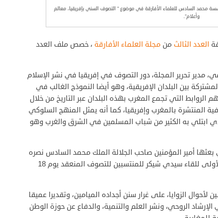
ؤسسة محمد السادس للعلماء الأفارقة في موضوع ” التصوف السني بإفريقيا، معالم
وأعلام”.
قة
العدد الثالث
من
مجلة العلماء الأفارقة
، خصص ملف العدد
لمي، مدير تحرير المجلة، دور التصوف في إفريقيا في نشر الإسلام
مشتركة بين البلدان الإفريقية، وهو أيضا النموذج الغالب في
الروابط التي تجمع المغرب بهذه البلدان عبر التاريخ من خلال
ية المنتشرة بالمغرب وإفريقيا، كما أنه يمثل المنهج السلوكي
لذي ابتلي به الكثير من شباب المسلمين في الشرق والغرب وهو
بعثها أمير المؤمنين صاحب الجلالة الملك محمد السادس نصره
الله وأيده إلى المشاركين في الدورة الوطنية الأولى للقاء سيدي شيكر للمنتسبين للتصوف المنعقد يوم 18
 لأحوال الزوايا، على غرار سنن أجداده الميامين، وتقديرا عميقا
لإرشاد الروحي، ونشر العلم والتنمية، والدفاع عن حوزة الوطن