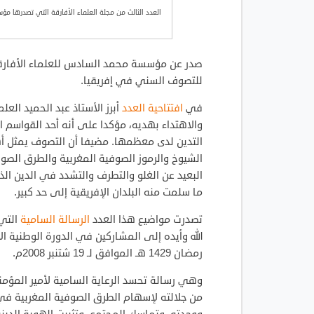
العدد الثالث من مجلة العلماء الأفارقة التي تصدرها م
صدر عن مؤسسة محمد السادس للعلماء الأفار
للتصوف السني في إفريقيا.
في
افتتاحية العدد
أبرز الأستاذ عبد الحميد الع
والاهتداء بهديه، مؤكدا على أنه أحد القواسم ال
التدين لدى معظمها. مضيفا أن التصوف يمثل أهم 
الشيوخ والرموز الصوفية المغربية والطرق الصوف
البعيد عن الغلو والتطرف والتشدد في الدين ا
ما سلمت منه البلدان الإفريقية إلى حد كبير.
تصدرت مواضيع هذا العدد
الرسالة السامية
التي 
رمضان 1429 هـ الموافق لـ 19 شتنبر 2008م.
وهي رسالة تحسد الرعاية السامية لأمير المؤمنين
من جلالته لإسهام الطرق الصوفية المغربية في ا