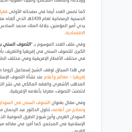
ووحدته، وتماسك المجتمع، وتثبيت الهوية الديني
كما تضمن العدد أيضا في صفحاته الأولى
فقرا
الحسنية الرمضانية لعام
يدي أمير المؤمنين، جلالة الملك محمد السادس
الاقتصادية
.
وفي ملف العدد الموسوم بـ “
التصوف السني بإف
الكبرى للتصوف السني في إفريقيا والتعريف بأه
في مختلف الأقطار الإفريقية وفي مختلف الطر
في هذا السياق توقف الشيخ إسماعيل كروما م
إفريقيا – معالم وأعلام
عند نشأة التصوف الإسلا
المذهب الأشعري والفقه المالكي في نشر التصوف
احتضنت التصوف، معرفا بأعلامه الإفريقية.
وفي مقال بعنوان
التصوف السني في السودان ا
ونماذج من أعلامه
، تناول الدكتور عبد الرحمان
السودان الغربي وأبرزِ شيوخ الطرق الصوفية الذ
الإسلامية في المجتمع. كما أفرد في مقاله م
الغربي.