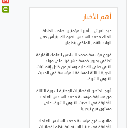
t
a
o
i
G
t
t
o
n
m
e
أهم الأخبار
P
s
k
k
a
r
A
r
e
i
p
i
عيد العرش .. أمير المؤمنين، صاحب الجلالة،
d
l
p
n
الملك محمد السادس، نصره الله، يترأس حفل
I
الولاء بالقصر الملكي بتطوان
t
n
F
فروع مؤسسة محمد السادس للعلماء الأفارقة
r
تحتفي بمرور خمسة عشر قرنا على مولد
i
النبي صلى الله عليه وسلم من خلال إقصائيات
e
الدورة الثالثة لمسابقة المؤسسة في الحديث
n
النبوي الشريف
d
أبوجا تحتضن الإقصائيات الوطنية للدورة الثالثة
l
من مسابقة مؤسسة محمد السادس للعلماء
y
الأفارقة في الحديث النبوي الشريف على
مستوى فرع نيجيريا
مالابو – فرع مؤسسة محمد السادس للعلماء
الأفارقة في غينيا الاستوائية ينظم إقصائيات