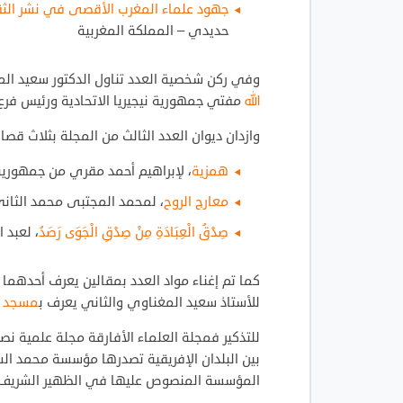
جهود علماء المغرب الأقصى في نشر الثقافة
حديدي – المملكة المغربية
وفي ركن شخصية العدد تناول الدكتور سعيد ال
الله
مفتي جمهورية نيجيريا الاتحادية ورئيس فر
وازدان ديوان العدد الثالث من المجلة بثلاث قص
همزية
، لإبراهيم أحمد مقري من جمهورية 
معارج الروح
، لمحمد المجتبى محمد الثاني
صِدْقُ الْعِبَادَةِ مِنْ صِدْقِ الْجَوَى رَصَدُ
، لعبد 
كما تم إغناء مواد العدد بمقالين يعرف أحدهما
للأستاذ سعيد المغناوي والثاني يعرف ب
مسجد تن
للتذكير فمجلة العلماء الأفارقة مجلة علمية ن
بين البلدان الإفريقية تصدرها مؤسسة محمد ال
المؤسسة المنصوص عليها في الظهير الشريف ا