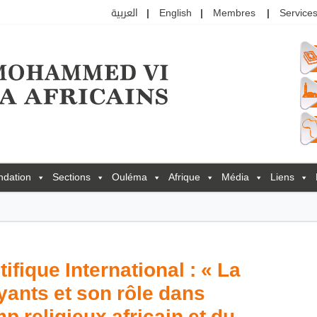
العربية
English
Membres
Services
ndation
Sections
Ouléma
Afrique
Média
Liens
ifique International : « La
ants et son rôle dans