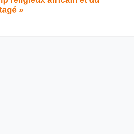
 religieux africain et du
tagé »