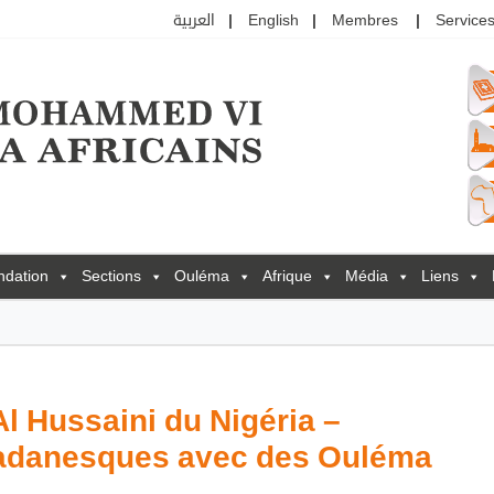
العربية
English
Membres
Services
ndation
Sections
Ouléma
Afrique
Média
Liens
l Hussaini du Nigéria –
amadanesques avec des Ouléma