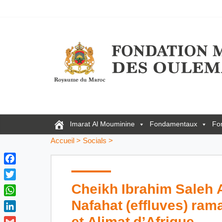
Imarat Al Mouminine
Fondamentaux
Fo
Accueil
>
Socials
>
F
a
Cheikh Ibrahim Saleh A
T
c
w
Nafahat (effluves) r
W
e
i
h
b
L