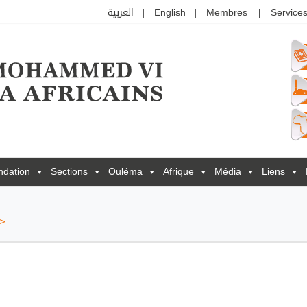
العربية
English
Membres
Services
ndation
Sections
Ouléma
Afrique
Média
Liens
>