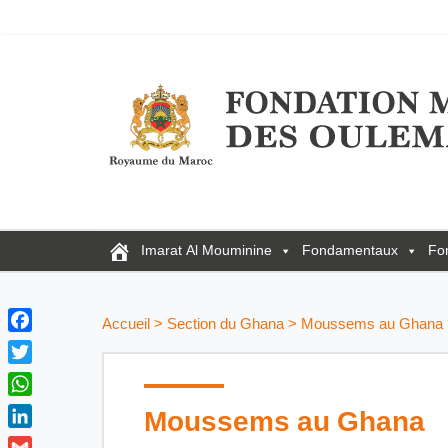
Imarat Al Mouminine
Fondamentaux
Fo
Accueil
>
Section du Ghana
>
Moussems au Ghana
F
a
T
c
w
W
Moussems au Ghana
e
i
h
b
L