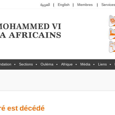
العربية
English
Membres
Services
ndation
Sections
Ouléma
Afrique
Média
Liens
é est décédé