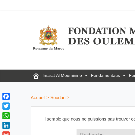
Imarat Al Mouminine
Fondamentaux
Fo
Accueil
>
Soudan
>
F
a
T
c
Il semble que nous ne puissions pas trouver c
w
W
e
i
h
b
L