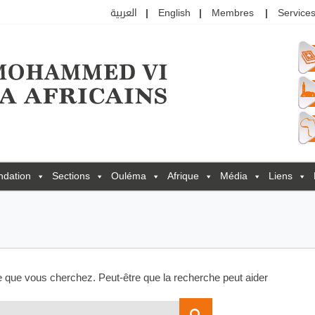
العربية
English
Membres
Services
ndation
Sections
Ouléma
Afrique
Média
Liens
e que vous cherchez. Peut-être que la recherche peut aider