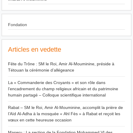
Fondation
Articles en vedette
Fête du Trône : SM le Roi, Amir Al-Mouminine, préside à
Tétouan la cérémonie d’allégeance
La « Commanderie des Croyants » et son rôle dans
l’encadrement du champ religieux africain et du patrimoine
humain partagé – Colloque scientifique international
Rabat – SM le Roi, Amir Al-Mouminine, accomplit la prière de
l’Aïd Al-Adha à la mosquée « Ahl Fès » à Rabat et reçoit les
vœux en cette heureuse occasion
Maseru : La section de la Fondation Mohammed VI des