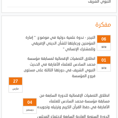
النبوي الشريف
مفكرة
النيجر - ندوة علمية دولية في موضوع: " إمارة
06
المؤمنين ورعايتها للشأن الديني الإفريقي
يونيو
وللمشترك الإنساني "
انطلاق التصفيات الإقصائية لمسابقة مؤسسة
01
محمد السادس للعلماء الأفارقة في الحديث
يونيو
النبوي الشريف في دورتها الثالثة على مستوى
فروع المؤسسة
27
مارس
انطلاق التصفيات الإقصائية للدورة السابعة من
مسابقة مؤسسة محمد السادس للعلماء
04
الأفارقة في حفظ القرآن الكريم وترتيله وتجويده
ديسمبر
الدورة السنوية العادية السابعة لاجتماع المجلس