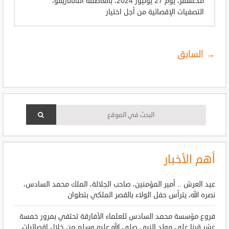
مدغشقر، يوم 27 يوليوز 2024، بالعاصمة أنتاناناريفو،
التصفيات الإقصائية من أجل اختيار
→ السابق
أهم الأخبار
عيد العرش .. أمير المؤمنين، صاحب الجلالة، الملك محمد السادس،
نصره الله، يترأس حفل الولاء بالقصر الملكي بتطوان
فروع مؤسسة محمد السادس للعلماء الأفارقة تحتفي بمرور خمسة
عشر قرنا على مولد النبي صلى الله عليه وسلم من خلال إقصائيات