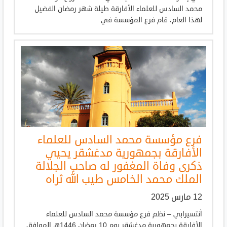
محمد السادس للعلماء الأفارقة طيلة شهر رمضان الفضيل
لهذا العام، قام فرع المؤسسة في
فرع مؤسسة محمد السادس للعلماء
الأفارقة بجمهورية مدغشقر يحيي
ذكرى وفاة المغفور له صاحب الجلالة
الملك محمد الخامس طيب الله ثراه
12 مارس 2025
أنتسيرابي – نظم فرع مؤسسة محمد السادس للعلماء
الأفارقة بجمهورية مدغشقر يوم 10 رمضان 1446هـ الموافق