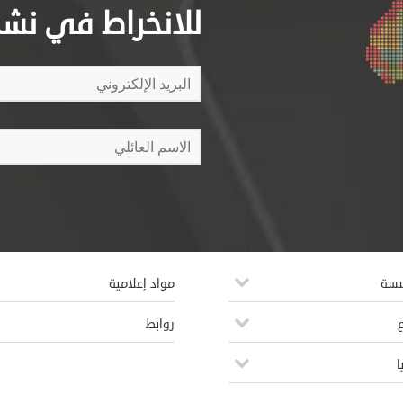
للانخراط في نشرتن
سسة
مواد إعلامية
روابط
ا