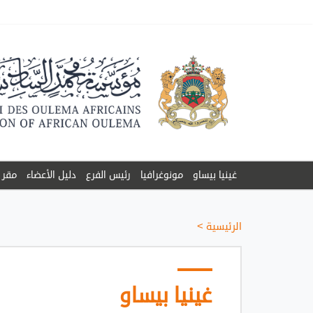
غينيا بيساو
مونوغرافيا
رئيس الفرع
دليل الأعضاء
مقر 
الرئيسية
>
غينيا بيساو