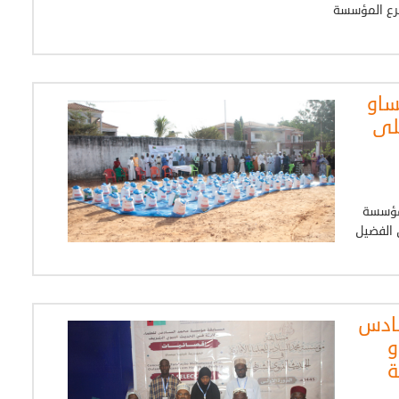
فرع المؤسسة
ساو
ة على
 مؤسسة
 الفضيل
سادس
و
ة