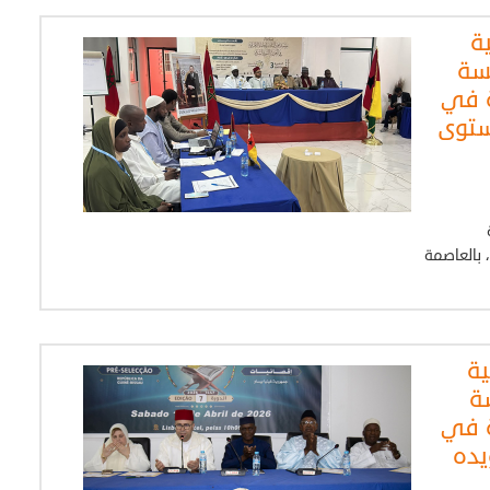
ة
سة
ة في
ستوى
بجمهورية غينيا بيساو، يوم السبت 27 يونيو 2026، بالعاصمة
ية
ة
ة في
يده