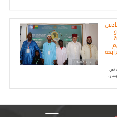
سادس
و
ة
م
ابعة
ة في
، بالعاصمة بيساو،