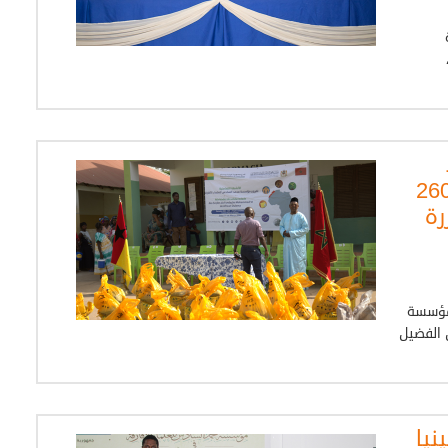
وم السبت 18 أبريل 2026،
دس للعلماء الأفارقة يوزع 260
رة
 مؤسسة
 الفضيل
نيا