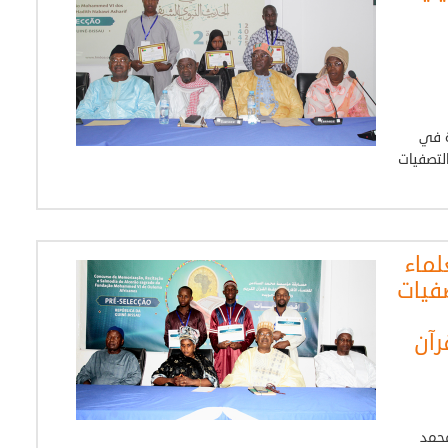
ة في
ة بيساو، التصفيات
ماء
صفيات
رآن
محمد