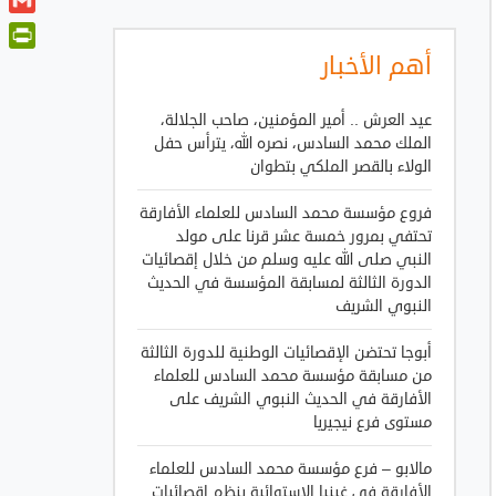
t
a
o
i
G
t
t
o
n
m
e
أهم الأخبار
P
s
k
k
a
r
A
r
e
i
p
i
عيد العرش .. أمير المؤمنين، صاحب الجلالة،
d
l
p
n
الملك محمد السادس، نصره الله، يترأس حفل
I
الولاء بالقصر الملكي بتطوان
t
n
F
فروع مؤسسة محمد السادس للعلماء الأفارقة
r
تحتفي بمرور خمسة عشر قرنا على مولد
i
النبي صلى الله عليه وسلم من خلال إقصائيات
e
الدورة الثالثة لمسابقة المؤسسة في الحديث
n
النبوي الشريف
d
أبوجا تحتضن الإقصائيات الوطنية للدورة الثالثة
l
من مسابقة مؤسسة محمد السادس للعلماء
y
الأفارقة في الحديث النبوي الشريف على
مستوى فرع نيجيريا
مالابو – فرع مؤسسة محمد السادس للعلماء
الأفارقة في غينيا الاستوائية ينظم إقصائيات