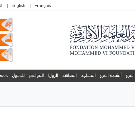
Français
English
ال
الفرع
أنشطة الفرع
المساجد
المعاهد
الزوايا
المواسم
للدخول
book