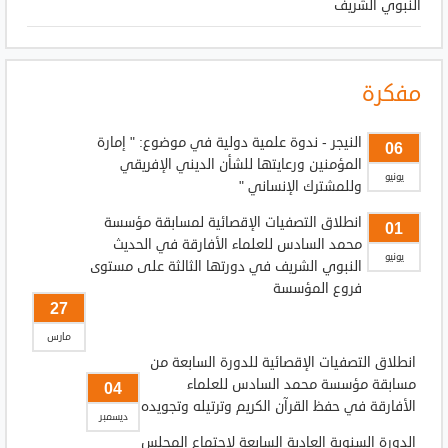
النبوي الشريف
مفكرة
النيجر - ندوة علمية دولية في موضوع: " إمارة
06
المؤمنين ورعايتها للشأن الديني الإفريقي
يونيو
وللمشترك الإنساني "
انطلاق التصفيات الإقصائية لمسابقة مؤسسة
01
محمد السادس للعلماء الأفارقة في الحديث
يونيو
النبوي الشريف في دورتها الثالثة على مستوى
فروع المؤسسة
27
مارس
انطلاق التصفيات الإقصائية للدورة السابعة من
مسابقة مؤسسة محمد السادس للعلماء
04
الأفارقة في حفظ القرآن الكريم وترتيله وتجويده
ديسمبر
الدورة السنوية العادية السابعة لاجتماع المجلس