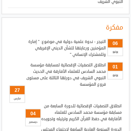
النبوي الشريف
مفكرة
النيجر - ندوة علمية دولية في موضوع: " إمارة
06
المؤمنين ورعايتها للشأن الديني الإفريقي
يونيو
وللمشترك الإنساني "
انطلاق التصفيات الإقصائية لمسابقة مؤسسة
01
محمد السادس للعلماء الأفارقة في الحديث
يونيو
النبوي الشريف في دورتها الثالثة على مستوى
فروع المؤسسة
27
مارس
انطلاق التصفيات الإقصائية للدورة السابعة من
مسابقة مؤسسة محمد السادس للعلماء
04
الأفارقة في حفظ القرآن الكريم وترتيله وتجويده
ديسمبر
الدورة السنوية العادية السابعة لاجتماع المجلس