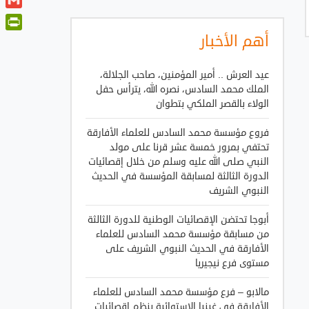
t
a
o
i
G
t
t
o
n
m
e
أهم الأخبار
P
s
k
k
a
r
A
r
e
i
p
i
عيد العرش .. أمير المؤمنين، صاحب الجلالة،
d
l
p
n
الملك محمد السادس، نصره الله، يترأس حفل
I
الولاء بالقصر الملكي بتطوان
t
n
F
فروع مؤسسة محمد السادس للعلماء الأفارقة
r
تحتفي بمرور خمسة عشر قرنا على مولد
i
النبي صلى الله عليه وسلم من خلال إقصائيات
e
الدورة الثالثة لمسابقة المؤسسة في الحديث
n
النبوي الشريف
d
أبوجا تحتضن الإقصائيات الوطنية للدورة الثالثة
l
من مسابقة مؤسسة محمد السادس للعلماء
y
الأفارقة في الحديث النبوي الشريف على
مستوى فرع نيجيريا
مالابو – فرع مؤسسة محمد السادس للعلماء
الأفارقة في غينيا الاستوائية ينظم إقصائيات