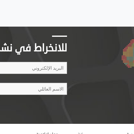
للانخراط في نشرتن