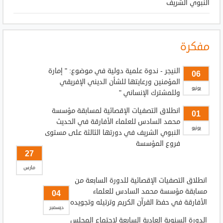
النبوي الشريف
مفكرة
النيجر - ندوة علمية دولية في موضوع: " إمارة
06
المؤمنين ورعايتها للشأن الديني الإفريقي
يونيو
وللمشترك الإنساني "
انطلاق التصفيات الإقصائية لمسابقة مؤسسة
01
محمد السادس للعلماء الأفارقة في الحديث
يونيو
النبوي الشريف في دورتها الثالثة على مستوى
فروع المؤسسة
27
مارس
انطلاق التصفيات الإقصائية للدورة السابعة من
مسابقة مؤسسة محمد السادس للعلماء
04
الأفارقة في حفظ القرآن الكريم وترتيله وتجويده
ديسمبر
الدورة السنوية العادية السابعة لاجتماع المجلس