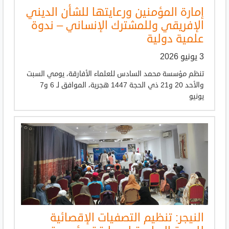
إمارة المؤمنين ورعايتها للشأن الديني
الإفريقي وللمشترك الإنساني – ندوة
علمية دولية
3 يونيو 2026
تنظم مؤسسة محمد السادس للعلماء الأفارقة، يومي السبت
والأحد 20 و21 ذي الحجة 1447 هجرية، الموافق لـ 6 و7
يونيو
النيجر: تنظيم التصفيات الإقصائية