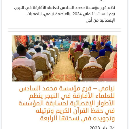
نظم فرع مؤسسة محمد السادس للعلماء الأفارقة في النيجر،
يوم السبت 11 ماي 2024، بالعاصمة نيامي، التصفيات
الإقصائية من أجل
نيامي – فرع مؤسسة محمد السادس
للعلماء الأفارقة في النيجر ينظم
الأطوار الإقصائية لمسابقة المؤسسة
في حفظ القرآن الكريم وترتيله
وتجويده في نسختها الرابعة
24 يناير 2023