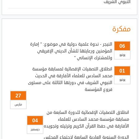
النبوي الشريف
مفكرة
النيجر - ندوة علمية دولية في موضوع: " إمارة
06
المؤمنين ورعايتها للشأن الديني الإفريقي
يونيو
وللمشترك الإنساني "
انطلاق التصفيات الإقصائية لمسابقة مؤسسة
01
محمد السادس للعلماء الأفارقة في الحديث
يونيو
النبوي الشريف في دورتها الثالثة على مستوى
فروع المؤسسة
27
مارس
انطلاق التصفيات الإقصائية للدورة السابعة من
مسابقة مؤسسة محمد السادس للعلماء
04
الأفارقة في حفظ القرآن الكريم وترتيله وتجويده
ديسمبر
الدورة السنوية العادية السابعة لاجتماع المجلس