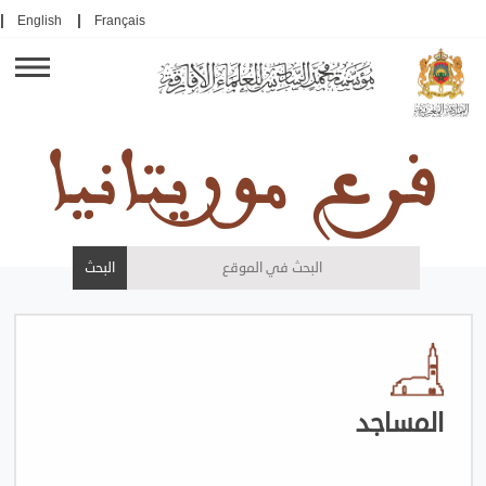
English
Français
فرع موريتانيا
المساجد