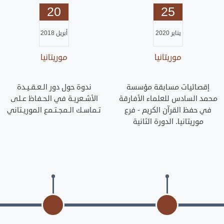
20
25
يناير 2020
أبريل 2018
موريتانيا
موريتانيا
إقصائيات مسابقة مؤسسة
ندوة حول دور الـعـقـيـدة
محمد السادس للعلماء الأفارقة
الأشـعريـة في الحـفاظ عـلى
في حفظ القرآن الكريم - فرع
تـماسـك الـمجـتـمع الموريـتاني
موريتانيا. الدورة الثانية