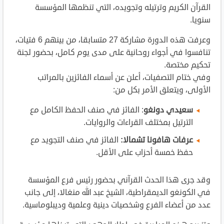
القرآن الكريم وترتيله وتجويده، التي تنظمها المؤسسة
سنويا.
وعرفت هذه الدورة مشاركة 27 متسابقا، من بينهم 6 فتيات،
تنافسوا في أجواء روحانية على مدى يوم كامل، بحضور لجنة
تحكيم مختصة.
وفي ختام التصفيات، أعلن عن أسماء الفائزين بالمراتب
الأولى، ويتعلق الأمر بكل من:
سعيدي دونغو
: الفائز في صنف الحفظ الكامل مع
الترتيل بمختلف القراءات والروايات.
عرفات هافونا تشمالا
:
الفائز في صنف التجويد مع
حفظ خمسة أحزاب على الأقل.
وقد جرى هذا الحدث القرآني بحضور رئيس فرع المؤسسة
في الكونغو الديمقراطية، الشيخ عبد الله منغالا، إلى جانب
عدد من أعضاء الفرع وشخصيات دينية وعلمية وديبلوماسية.