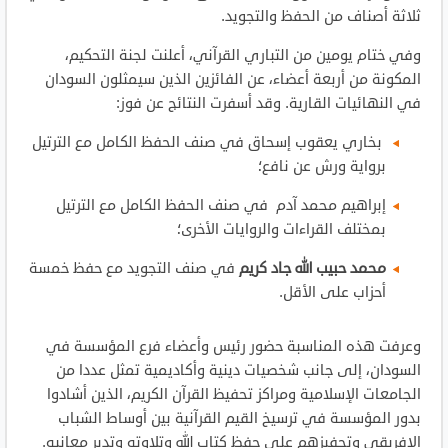
ثلاثة أصناف من الحفظ والتجويد.
وفي ختام يومين من التباري القرآني، أعلنت لجنة التحكيم،
المكونة من أربعة أعضاء، عن الفائزين الذين سيمثلون السودان
في النهائيات القارية. وقد أسفرت النتائج عن فوز:
بخاري يعقوب إسحاق في صنف الحفظ الكامل مع الترتيل
برواية ورش عن نافع؛
إبراهيم محمد آدم في صنف الحفظ الكامل مع الترتيل
بمختلف القراءات والروايات الأخرى؛
محمد حبيب الله جاد كريم
في صنف التجويد مع حفظ خمسة
أحزاب على الأقل.
وعرفت هذه المناسبة حضور رئيس وأعضاء فرع المؤسسة في
السودان، إلى جانب شخصيات دينية وأكاديمية تمثل عددا من
الجامعات الإسلامية ومراكز تحفيظ القرآن الكريم، الذين أشادوا
بدور المؤسسة في ترسيخ القيم القرآنية بين أوساط الشباب
الإفريقي وتحفيزهم على حفظ كتاب الله وتلاوته وتدبر معانيه.