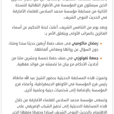
الذين سيمثلون فرع المؤسسة في الأطوار النهائية للنسخة
الثانية من
مسابقة مؤسسة محمد السادس للعلماء الأفارقة
في
الحديث
النبوي الشريف.
وبعد يوم من التنافس الشريف، أعلنت لجنة التحكيم عن أسماء
الفائزين بالمراتب الأولى ويتعلق الأمر بـ:
رمضان ماكومبي
فى صنف حفظ أربعين حديثا سندا ومتنا،
دون السؤال عن رواتها ومعاني ألفاظها.
جمعة نفولوزي
في صنف حفظ خمسة وعشرين متنا من
أحاديث الأحكام مع بيان ما تضمنته من فوائد فقهية.
وتميزت هذه المسابقة الحديثية بحضور الشيخ عبد الله مانغالا
رئيس فرع المؤسسة في الكونغو الديمقراطية، وأعضاء فرع
المؤسسة بالإضافة إلى شخصيات دينية وعلمية أخرى.
وتسعى مؤسسة محمد السادس للعلماء الأفارقة من خلال
هذه
المسابقة الحديثية
إلى تحفيز الشباب الإفريقي على
الاهتمام بالحديث النبوي الشريف إسنادا وحفظا وفقها الذى