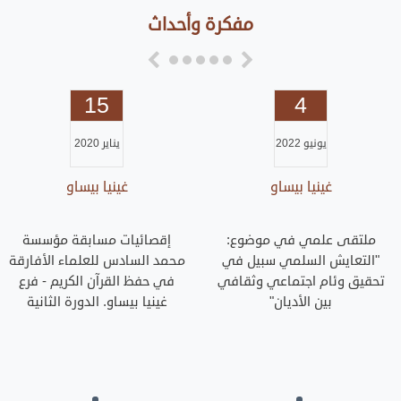
مفكرة وأحداث
15
4
يونيو 2022
يناير 2020
غينيا بيساو
غينيا بيساو
ملتقى علمي في موضوع:
إقصائيات مسابقة مؤسسة
"التعايش السلمي سبيل في
محمد السادس للعلماء الأفارقة
تحقيق وئام اجتماعي وثقافي
في حفظ القرآن الكريم - فرع
بين الأديان"
غينيا بيساو. الدورة الثانية