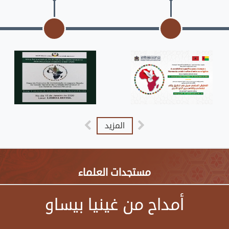
المزيد
مستجدات العلماء
أمداح من غينيا بيساو