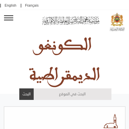
English
Français
الكونغو
الديمقراطية